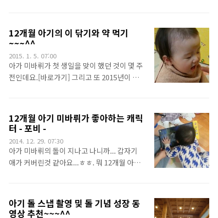
그렇게 다들 아기들을 키우는 것인가 봅니
바뤼가 태어나면 꼭 많이 사용할 듯 한 기저귀
다.^^. 요즘 아가 미바뤼는 높은 적중률을 자랑
가방을 하나 구입을 했었답니다.[바로가기] 그
하는 엄마의 감에 의존한 장난감 하나를 가지
가방으로 참 많이도 돌아다니고 놀았는데요.
12개월 아기의 이 닦기와 약 먹기
고 노는데요... 바로 말타기 장난감입니다. 일
벌써 1년이나 사용을 했네요. 그런데 아가 미
~~~^^
단 표정도 좋아보이죠^^. 저렇게 뒤로 타는 것
바뤼가 조금씩 크면서 점점 가지고 다녀야할
2015. 1. 5. 07:00
도 무쟈게 좋아합니다.^^ 약간 불안..
것이 많아지면서 하루 종일 놀러 다닐때는 용
아가 미바뤼가 첫 생일을 맞이 했던 것이 몇 주
량이 부족해지기 시작했네요.ㅠㅠ 그래서 또
전인데요.[바로가기] 그리고 또 2015년이 오
아가 미바뤼의 엄마이자... 우리 와이푸님께서
고 ... 물론 아가 미바뤼는 아직 "돌 된 아기"라
검색하신 후 새로운 기저귀 가방을 하나 장만
는 타이틀을 달고 있습니다만...^^. 12개월이
했답니다.^^ 해밀턴 Hamilton 백팩형 기저
지나면서... 또 아가 미바뤼도 뭔가 달라진 모
12개월 아기 미바뤼가 좋아하는 캐릭
귀 가방인데요^^ 왠지 괜찮은 제품을 산듯한
습들이 있습니다. 첫 째는 약먹기인데요. 사
터 - 포비 -
느낌을 주는 심플하면서 있어보이는 포장입니
실.. 얼마전까지만 해도 아가 미바뤼 약 먹이기
2014. 12. 29. 07:30
다.^^ 짜잔~ 요렇게 생겼지요... 가방을 놓고
는 정말 힘든 일이었습니다. 오죽하면 어린이
아가 미바뤼의 돌이 지나고 나니까... 갑자기
쫙 펼쳐서 필요한 물건을 사용하기에 아주..
집 선생님한테 달려가서 약을 먹여달라고 했을
애가 커버린것 같아요...ㅎㅎ. 뭐 12개월 아기
까요..ㅠㅠ 그러던 아가 미바뤼가 이제는 아
치고는 분명 아가 미바뤼는 꽤 큽니다만...ㅠ
~~~ 하면 입을 벌립니다. 호오~~^^ 약 먹이기
ㅠ. 15개월 아가의 성장속도를 보여주고 있거
가 한결 쉬워졌지요^^ 저렇게 약먹이기 쉬워
든요. 흠...ㅠㅠ. 뭐 아무튼 요즘 아가 미바뤼는
아기 돌 스냅 촬영 및 돌 기념 성장 동
질줄 몰랐습니다.^^. 약 먹이다가 애가 싫어하
조금씩 재미난 행동들을 보여줍니다. 아가 미
영상 추천~~~^^
고 또 억지로 먹이다가 토하고 했던 적도 있거