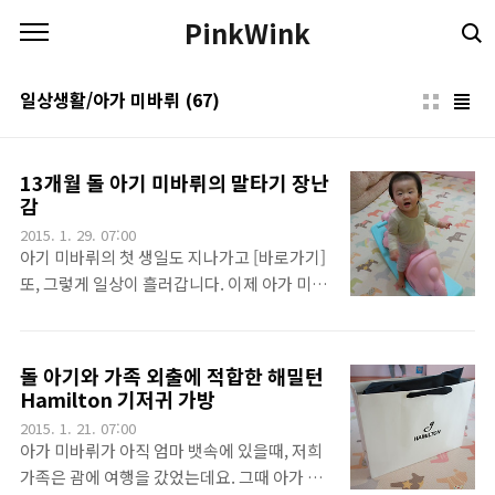
본문 바로가기
PinkWink
일상생활/아가 미바뤼
(67)
13개월 돌 아기 미바뤼의 말타기 장난
감
2015. 1. 29. 07:00
아기 미바뤼의 첫 생일도 지나가고 [바로가기]
또, 그렇게 일상이 흘러갑니다. 이제 아가 미바
뤼는 싫은거 싫다고 하고 하고 싶은거 못하게
하면 보채고... 좋으면 좋다고 하는 그런 나이
가 되었습니다. 단... 아직 엄마 아빠의 말은 못
돌 아기와 가족 외출에 적합한 해밀턴
알아 듣는 듯... 아니 지가 원하는 말(맘마... 놀
Hamilton 기저귀 가방
자... 등등)은 아는듯 한데... 듣기 싫은 말 (안
2015. 1. 21. 07:00
돼... 위험해... 지지... 가만히...등등)은 알아듣
아가 미바뤼가 아직 엄마 뱃속에 있을때, 저희
지 못하는 듯.. 혹은 못하는 척 합니다.ㅠㅠ. 뭐
가족은 괌에 여행을 갔었는데요. 그때 아가 미