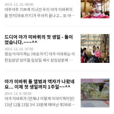
바뤼의 엄마가... "어부바~" 라고 하면, 엄마 등
2014. 12. 22. 08:00
든요ㅠㅠ. 동영상으로 봐도 확실합니다. 일단
뒤에 달려가 착~ 달라붙는다든지...아가 미바
아주아주 기쁘게 지나간 우리 아가 미바뤼의
잘 받아 먹습니다. 중..
뤼의 엄마가... "곤지~곤지~"라고 하면, 한 손
돌 잔치[바로가기]가 무사히 끝나고... 또 아가
가락을 반대편 손바닥에 찌르는 행동을 한다던
미바뤼는 그로부터 또 그렇듯 밤낮없이 뛰고
지...손에 들고 놀고 싶은게 있으면 손으로 가
던지고 울고 보채고 또 겁나게 웃고 즐거워하
르킨다든지...살짝 높은 곳을 올라가고서 내려
고 .... ㅎㅎㅎ 뭐 그렇게 지냅니다. 그 중에서 이
드디어 아가 미바뤼의 첫 생일 - 돌이
올때는 무서워서 양팔을 벌리고 안아달라고 한
미 아가 미바뤼의 한복이야기[바로가기]를 했
었습니다.~~~^^
다든지...분유를 타주면 지가 들고 좋아하는 녹
고, 또 돌 기념 스튜디오 촬영 이야기[바로가
2014. 12. 15. 07:00
색 이불로 뒤뚱거리며 걸어가서 누워서 지가
기]를 했죠... 이번에는 아가 미바뤼의 돌 잔치
항상 이야기하는 [바로가기] 아가 미바뤼는 이
알아서 먹는다든지...
에서 스냅촬영을 담당했던 민솔파 아저씨와 아
천십삼년 십이월 십삼일 세시 삼십삼분에 아주
가 미바뤼의 성장 동영상 이야기를 할려고 합
아주 눈이 많이 오던 그 때 태어났었답니다. 그
니다.^^.민솔파[바로가기] 아저씨를 알게된건
렇게 태어난 우리 아기 미바뤼는 또 이렇게 여
당여하지만 인터넷이죠^^. 거기서 알게되고
러가지 에피소드를 남기며 1년이 지나도록 잘
아가 미바뤼 돌 앨범과 액자가 나왔네
또 예약을 했더랬죠. 그리고 촬영을 했습니다.
지내고 있답니다.^^. 아가 미바뤼가 안녕하세
요... 이제 첫 생일까지 1주일~~^^
그날은 꽤 추웠죠. 또 뭐 돌 된 아기들이 뭐 다
요하고 인사하네요~~^^ 사실 이 곳 봉래헌에
2014. 12. 8. 08:00
그렇겠지만... 익숙치 않은 환경에서 많은 사람
가족끼리 식사로 돌잔치를 대신할 생각을 했을
아가 미바뤼가 (언제나 이렇게 이야기하지만)
을 갑자기 만나니 아기의 ..
때만해도 [바로가기] 한 여름이어서 추위에 대
13년 12월 13일 3시 33분에 태어난 후[바로가
한 대비가 좀 부족했죠.ㅠㅠ. 그래서 이곳에서
기], 이제 첫 생일이 되어 가네요. 겨우 1주일이