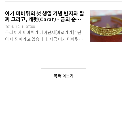
가족끼리 걷고 웃으면서 사진도 찍고 할 수 있
남았습니다. ㅎㅎ. 어떻게 일년이 간건지 모르
을거라 상상했지만... 현실은 아가 미바뤼는 감
겠습니다만~ 뭐 아가 미바뤼는 튼튼하게 무럭
아가 미바뤼의 첫 생일 기념 반지와 팔
기에 걸려서 콧물이 나오고, 다들 추워서 실내
무럭 자라서 12개월 아가임에도 불구하고 15
찌 그리고, 캐럿(Carat) - 금의 순도
에서만 있었죠.ㅠㅠ. 그래서 봉래헌이 주는 이
개월 아가의 발육 속도를 보여주고 계십니다.
에 대한 단위
2014. 12. 1. 07:00
느낌은 참 좋답니다. 어차피 식사는 한 번에 딱
ㅎㅎ. 그래도 지난 주 부터 대략 10일정도나 아
우리 아가 미바뤼가 태어난지[바로가기] 1년
네 팀만 할 수 있으니 조금만 일..
팠던 중이염도 이제 끝나가니 1주일만 잘 버티
이 다 되어가고 있습니다. 지금 아가 미바뤼는
고 돌잔치를 하면 딱~ 좋겠습니다.~^^... 얼마
중이염으로 엄청 열나고, 또 목감기로 콜록거
전에 돌 기념 사진을 찍었다고 했었는데요.!~~
리고 간신히 잠들었는데요.ㅠㅠ. 아무튼 이게
[바로가기] 드디어 액자와 앨점을 받아 왔답니
끝나면 곧 아가 미바뤼는 첫 생일- 바로 돌을 맞
다~ 오늘 받아온건 저렇게 액자 네개와 앨범이
이 합니다.~~^^. 이번 아가 미바뤼의 돌잔치는
네요~~^^. 저 액자중 세 개는 사은품(음.. 일종
사실 할머니 할아버지와 외할머니 외할아버지
목록 더보기
의 후기 이벤트~^^)입니다.. 그런데 꽤 좋더라
와 이모, 외삼촌 등등 가족 십여분만 모시고 식
구요. ..
사나 할건데요. 그러다보니 사실 아가 미바뤼
한테 선물이 너무 작을것 같아서 엄마 아빠가
돌 반지와 팔찌를 해주기로 결정했답니
다.~~^^. 그러면서 금을 거래하면 꼭 듣게 되
는 24K, 18K등등의 K의 의미가 궁금해지더군
요.~^^흔히 Carat 캐럿이라고 부르는 단위는