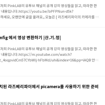
 저희 PinkLAB의 유투브 채널의 공개 강의 영상들을 읽고, 따라한 한
입니다.https://youtu.be/bPFPNun-d5k?
요, 오랜만에 글을 올려요,, 오늘은 [ 라즈베리파이의 카메라를 이
의를 듣고 글을 써 보려고 합니다. 저런 색감의 하늘을 보신 적 있으신가요, ㅎㅎ 환
 봤어요. 우리는 지금 라즈베리파이에서 카메라를 다루고 있어요.그래서
서 받아서 저장하는 이야기를 해 볼 거예요.오늘 수업 할 영상에서 다
 config 에서 영상 변환하기 |산.기.정|
할 거에..
 저희 PinkLAB의 유투브 채널의 공개 강의 영상들을 읽고, 따라한 한
입니다.https://m.youtube.com/watch?
z_4oqpvidCm57CYbWlj-hFbMdJuhi&index=16&pp=iAQB 안녕
camera config 에서 영상 변환하기 ] 를 주제로 글 올려봐요. 지금 우
마전에 환경설정을 끝내고 지금 이제 영상 부분을 막 들어가려고 하고있어
, 이제 지금 할 내용이 뭐냐면.. picamera의 configure를 할 예정
u가 설치된 라즈베리파이에서 picamera를 사용하기 위한 준비
 저희 PinkLAB의 유투브 채널의 공개 강의 영상들을 읽고, 따라한 한