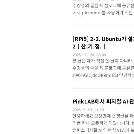
수강생의 글을 제 블로그에 공유한
에서 picamera를 사용하기 위한
메라를 다루는 부분을 하고있어요.
낌이 드신다면....원래 이 세상이 
파이선용 모듈이에요.이걸로 파이선
[RPi5] 2-2. Ubunt
거든요, 그런 이야기들 좀 나눠보려고
2｜산.기.정.｜
2025. 10. 20. 08:00
본 글은 제가 직접 쓴 글이 아니라,
수강생의 글을 제 블로그에 공유한 내용
si=6HGICjdcOk9mIE8f 안
은 하늘!5년 전 애월에서 담아왔어
라즈베리파이에서 picamera를 사
이건 뭐냐면, 카메라 오토 디텍터
PinkLAB에서 피지컬 AI
있어요.이걸 이제 해야해요. 이건 이미 
2025. 9. 19. 11:59
안녕하세요 오랜만에 소갯글을 하나 
의를 하나 오픈하게 되었습니다. http
캠퍼스피지컬 AI의 핵심 VLA 와 