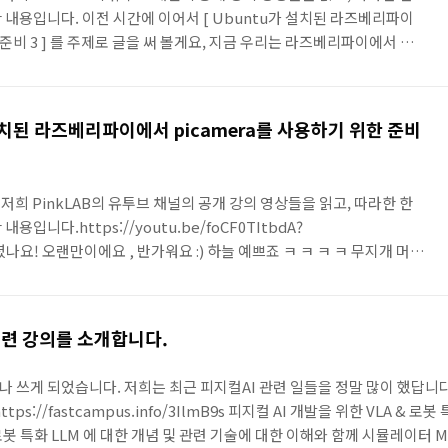
 내용입니다. 이전 시간에 이어서 [ Ubuntu가 설치된 라즈베리파이
 준비 3 ] 를 주제로 글을 써 볼게요, 지금 우리는 라즈베리파이에서 카
환경 설정 끝난 지 얼마 안됐는데, 계속 뭔가를 설치하고 있는 그런 느
좀 그렇대요! ㅋ_ㅋ (ㅜ_ㅜ)이제 파이카메라 툴을 설치 할 건데요, 이건
 코드 가지고 라즈베리 파이에서 영상 처리하는 부분들 할 게 되게 많
u가 설치된 라즈베리파이에서 picamera를 사용하기 위한 준비
 해요.코드 다르는 줄 알았더니, 또 d..
 저희 PinkLAB의 유투브 채널의 공개 강의 영상들을 읽고, 따라한 한
입니다.https://youtu.be/foCF0TItbdA?
녕하셨나요! 오랜만이에요 , 반가워요 :) 하늘 예쁘죠 ㅋ ㅋ ㅋ ㅋ 무지개 머금
요, 그래서 5살 된 하늘이랍니다. 오늘의 주제는 [ Ubuntu가 설치된
용하기 위한 준비 2 ] 예요.지난시간에 이어 또 해야 할 일이 있어요.
라는 기능과 그 다음에나의 카메라에 맞추어 뭔가를 바꿔야 하는 설정이
 관련 강의를 소개합니다.
boot/firmware/..
쓰게 되었습니다. 저희는 최근 피지컬AI 관련 일들을 정말 많이 했답니다.
s://fastcampus.info/3IlmB9s 피지컬 AI 개발을 위한 VLA & 로봇
로봇 특화 LLM 에 대한 개념 및 관련 기술에 대한 이해와 함께 시뮬레이터 M