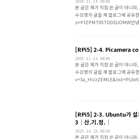
2025. 11. 14. 08:00
본 글은 제가 직접 쓴 글이 아니라,
수강생의 글을 제 블로그에 공유한 내용
si=FfZPMT05TDDDJOMW안녕하세
용해서 사진 찍기 ] 강
기하시라고... 또 한 장 투척 해
오늘은 그 중에서 사진을 카메라에
[RPi5] 2-4. Picamera
룰 코드는 하이 카메라 모듈을 사용 
2025. 11. 12. 08:00
본 글은 제가 직접 쓴 글이 아니라,
수강생의 글을 제 블로그에 공유한 내용
v=3a_HUzZEMLE&list=PL0xY
하세요, 오늘은 환경설정 이후 [ Pi
리 과정은, 산기정 과정 중, 얼
요. 방금 전에 카메라 설치를 끝냈구요
이에요. 현재 우리는 rasber..
[RPi5] 2-3. Ubunt
3｜산.기.정.｜
2025. 10. 23. 08:00
본 글은 제가 직접 쓴 글이 아니라,