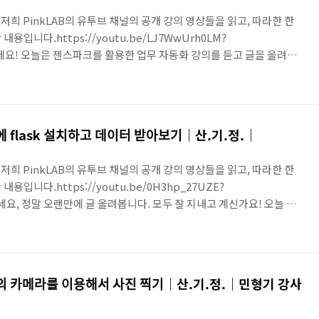
 저희 PinkLAB의 유투브 채널의 공개 강의 영상들을 읽고, 따라한 한
입니다.https://youtu.be/LJ7WwUrh0LM?
안녕하세요! 오늘은 젠스파크를 활용한 업무 자동화 강의를 듣고 글을 올려봐
행 중인데 자꾸 재밌는 강의가 올라오네요. !.!젠스파크라는 도구에 집
셨구요, 생성형 AI를 이용해서 업무를 자동화 하는 방법을'젠스파크라는
요. 이미 꽤 많은 유튜버, 크리에이터분들이 관련 강의를 많이 올려주
 강의가 저에게는 큰 도움이 되네요. 저는 강의 중에서..
에 flask 설치하고 데이터 받아보기｜산.기.정.｜
 저희 PinkLAB의 유투브 채널의 공개 강의 영상들을 읽고, 따라한 한
입니다.https://youtu.be/0H3hp_27UZE?
녕하세요, 정말 오랜만에 글 올려봅니다. 모두 잘 지내고 계신가요! 오늘 강
외부로 보내는 방법 - flask ' 였어요. 우리는 산딸기 기초 과정을 배
반적으로 GPIO에서 LED 어떻게 켜는지, 초음파 센서 연결 방법, IR 센
 센서를 어떻게 다루는지 강의를 한다고 하셨어요. 아두이노 보드 대
은거죠. 그런데.. 그런 강..
ᅵ의 카메라를 이용해서 사진 찍기｜산.기.정.｜민형기 강사