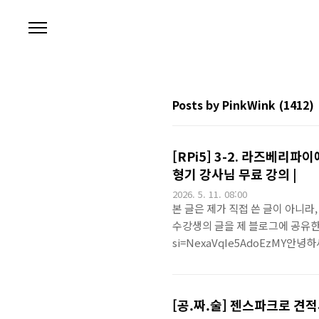
본문 바로가기
Posts by PinkWink
(1412)
[RPi5] 3-2. 라즈베리파
형기 강사님 무료 강의 |
2026. 5. 11. 08:00
본 글은 제가 직접 쓴 글이 아니라,
수강생의 글을 제 블로그에 공유한 내용입
si=NexaVqIe5AdoEzMY안
즈베리파이에 flask 서버 구성하
에 flask를 설치하고, 1,2,3
확인했어요.이번 시간엔 데이터 받기
[공.짜.술] 젠스파크로 견적
가 아닌, sin 함수로 받았어요. 그