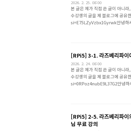
2026. 2. 25. 08:00
본 글은 제가 직접 쓴 글이 아니라,
수강생의 글을 제 블로그에 공유한 내용
si=E75LZyVzbx1Gyrwk
요... 원래 라즈베리파이강의 정주
중을 하려고 하신 건 아니라고 하
도구'를 예시로 들어서 알려주셨어
셔서 강의가 참 많지만, 강사님만의
[RPi5] 3-1. 라즈베리파이
2026. 2. 24. 08:00
본 글은 제가 직접 쓴 글이 아니라,
수강생의 글을 제 블로그에 공유한 내용
si=0RPoz4nubE9L37G2안
의 주제는 '라즈베리파이의 데이터를 
우고있어요. 다른 강의에서는 .. 일
서 연결 등라즈베리파이에서 입출력
신에 라즈베리 파이보드를 쓰는 것 같
[RPi5] 2-5. 라즈베리파ᄋ
님 무료 강의