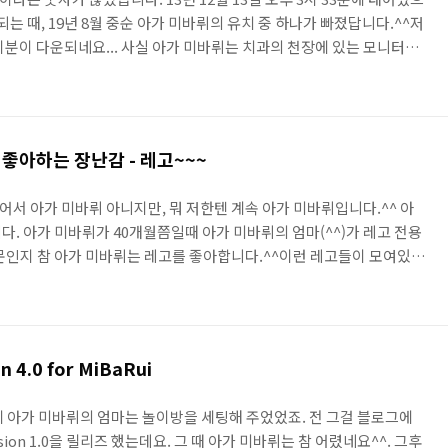
되는 때, 19년 8월 중순 아가 미바뤼의 유치 중 하나가 빠졌답니다.^^저
기분이 다운되네요... 사실 아가 미바뤼는 치과의 천장에 있는 모니터에
마아빠는 저 장면이 마냥 재미있지는 않았죠.ㅠㅠ. 그리고, 유치가 빠질
가장 먼저 나오고, 또 가장 먼저 빠진다고 합니다. 이는 정말 쉽게 뺐는
다가 일찍 잠들었습니다. 평상시 같으면 사진찍고 할텐데, 이 날은 우는
ㅠㅠ.그래서 자고 있는 사이 이를 찍었습니..
 좋아하는 장난감 - 레고~~~
살이어서 아가 미바뤼 아니지만, 뭐 저한텐 계속 아가 미바뤼입니다.^^ 아
. 아가 미바뤼가 40개월쯤일때 아가 미바뤼의 엄마(^^)가 레고 전용
문인지 참 아가 미바뤼는 레고를 좋아합니다.^^이런 레고들이 모여있으
 않는답니다.ㅠㅠ.이렇게 정신을 놓는거죠...물론 저도 살짝 정신을 놓
바뤼는 이렇게 레고를 좋아해요^^어찌나 좋아하는지.. 레고가 조금 비
ㅠㅎㅎ~뭐든 열심히 잘 만듭니다.~제 눈에는 조금 어렵지 않을까하는
 집중을 하면.. 또 대견하기도 하구요.ㅎㅎ 저 발가락에 힘주거..
4.0 for MiBaRui
에 아가 미바뤼의 엄마는 놀이방을 세팅해 주었었죠. 전 그걸 블로그에
ion 1.0을 릴리즈 했는데요. 그 때 아가 미바뤼는 참 어렸네요^^. 그후