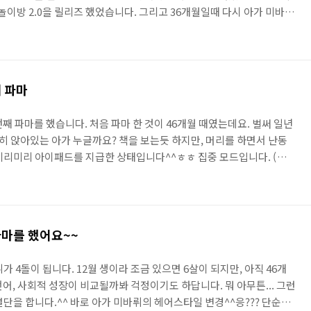
 놀이방 2.0을 릴리즈 했었습니다. 그리고 36개월일때 다시 아가 미바뤼
 이제 아가 미바뤼 55개월을 맞아 다시 버전 4.0을 릴리즈 합니다.^^.
 이제 지 방은 지가 청소할 줄 아는 나이가 된 거죠^^아가 미바뤼의 엄마
닦고 있습니다.^^여기에.. 아가 미바뤼가 좋아하는 자연이 동화랑 추피
아가 미바뤼가 읽었으면 하는 책들..
째 파마
째 파마를 했습니다. 처음 파마 한 것이 46개월 때였는데요. 벌써 일년
전히 앉아있는 아가 누글까요? 책을 보는듯 하지만, 머리를 하면서 난동
미리미리 아이패드를 지급한 상태입니다^^ㅎㅎ 집중 모드입니다. (삐진
진찍는거 알고는 포즈도 취하는데 영혼이 없네요ㅠㅠ.시작했습니다. 헉
 뭐.. 뭔가를 쉴새 없이 먹고 있지만 말이죠^^헉~~~ 잘 견디고 있습니
거나 혹은 너무 싫어할 수 있는데.. 우리 아가 미바뤼는 옆에 아가가 울
시 집중합니다. 이뻐지고 싶나봐요... 흑흑.. 딸....
파마를 했어요~~
가 4돌이 됩니다. 12월 생이라 조금 있으면 6살이 되지만, 아직 46개
어, 사회적 성장이 비교될까봐 걱정이기도 하답니다. 뭐 아무튼... 그런
단을 합니다.^^ 바로 아가 미바뤼의 헤어스타일 변경^^응??? 단순히