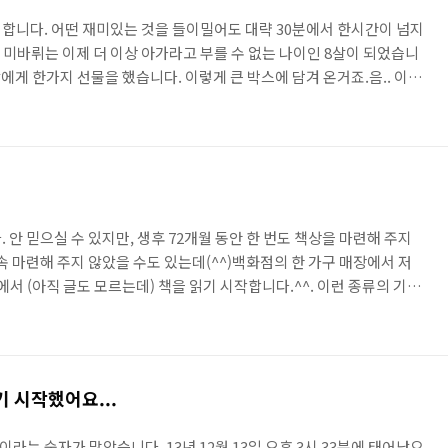
합니다. 어떤 재미있는 것을 들이밀어도 대략 30분에서 한시간이 넘지
가 미바뤼는 이제 더 이상 아가라고 부를 수 없는 나이인 8살이 되었습니
딸에게 한가지 선물을 했습니다. 이렇게 큰 박스에 담겨 온거죠.음.. 이걸
. 후회했습니다.ㅠㅠ.아무튼 개봉했으니 조립을 해야죠. 나사의 종류가
정말 좋은 아이디어인것 같습니다.딱 저렇게 뜯어서 설명서에 있는대로
닥에 펼쳤습니다.ㅠㅠ.다 펼치지 못한 아이들도.ㅠㅠ.뭐... 펼치니 정
한 작업이었습니다.ㅠㅠ.일단, 한 층 완료. 혹시 발견하..
 안 믿으실 수 있지만, 생후 72개월 동안 한 번도 책상을 마련해 주지
속 마련해 주지 않았을 수도 있는데(^^)백화점의 한 가구 매장에서 저
서 (아직 글도 모르는데) 책을 읽기 시작합니다.^^. 이런 종류의 기능
지만, 뭐.. 그냥 쿨(한척하면서)하게 구매를 결정했답니다.^^주문 후
방에 설치가 되었습니다.~ㅎㅎ 책상온 기념으로 겨울 신상 귀마개를 (실
 책상에서 그림을 그리기 시작하시네요^^뭐.. 저렇게 책상에 앉아 있으
벌써 책상이 꽉~ 차버리네요^^저 패드에 있는 그림..
 시작했어요...
이라는 숫자가 많았습니다. 13년 12월 13일 오후 3시 33분에 태어났으