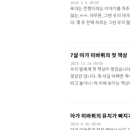
2020. 3. 3. 08:00
육아는 전쟁이라는 이야기를 자주 
않는.ㅠㅠ. 아무튼, 그런 우리 아
다. 몇 주 전에 저희는 그런 우리 
개봉한 것이 저녁 8시쯤이었는데.
많아서 저렇게 배포했더라구요. 
나사를 꺼내기만 하면 되죠~일부 바
말 많았습니다. 저녁 8시~에 시작
7살 아가 미바뤼의 첫 책상
2019. 12. 16. 08:00
우리 딸에게 첫 책상이 생겼습니다.
않았던 겁니다. 뭐 사실 어쩌면 계
러고 놀더니~저 비싸 보이는 책상에
성 책상에 대한 호불호가 아주 강하
몇 주의 시간후에 아가 미바뤼의 
내에서 반 팔 차림으로) 하고 신상
니 또 뿌듯하기도 합니다.^^ㅎㅎ 
아가 미바뤼의 유치가 빠지기
2019. 8. 26. 08:00
아가 미바뤼가 처음 태어난 날은 3