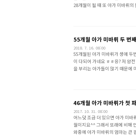
28개월이 될 때 또 아가 미바뤼의
의 놀이방 3.0을 릴리즈 했었죠^^
응? 뭐하고 있을까요? ㅎㅎ. 네..
가 심혈을 기울여 세팅한 책장을 
책이랑, 또 아가 미바뤼의 엄마가 
55개월 아가 미바뤼 두 번
2018. 7. 16. 08:00
55개월된 아가 미바뤼가 생애 두번
이 다되어 가네요 ㅎㅎ응? 저 얌
을 부리는 아가들이 많기 때문에 
거 아닙니다.^^)엄마 아빠가 사
~~~ 너무 태연이 잘 있습니다~^^
다.^^ㅎㅎㅎ보통 아가들이 엄청 울
든 말든 그냥 한 번 쓰윽~ 보고는 다
46개월 아가 미바뤼가 첫 
2017. 10. 31. 08:00
어느덧 조금 더 있으면 아가 미바뤼
월이지요^^ 그래서 또래에 비해 언
와중에 아가 미바뤼의 엄마는 큰 결