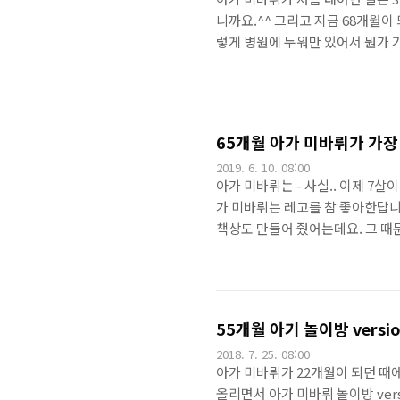
니까요.^^ 그리고 지금 68개월이 
렇게 병원에 누워만 있어서 뭔가 
서 파카추를 보고 있습니다만, 엄
시기라고 하네요.이렇게, 앞니들은 
데, 빠진 직후 놀랬는지 한동안 울
아기 짠해서 그럴 겨를이 없었네요.
65개월 아가 미바뤼가 가장
2019. 6. 10. 08:00
아가 미바뤼는 - 사실.. 이제 7
가 미바뤼는 레고를 참 좋아한답니다
책상도 만들어 줬어는데요. 그 때
면~득템(^^)하기 전까진 움직이질
고 싶습니다.ㅠㅠ.그러나 아가 미
싸긴 한데 안 사줄 수가 없어요ㅠ
데, 여러번 노력하더라구요^^저렇게
55개월 아기 놀이방 version 
2018. 7. 25. 08:00
아가 미바뤼가 22개월이 되던 때
올리면서 아가 미바뤼 놀이방 vers