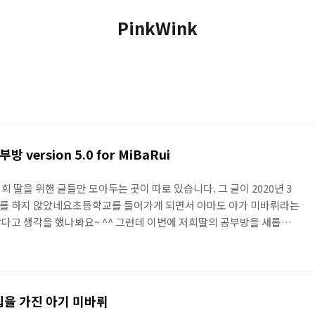
PinkWink
version 5.0 for MiBaRui
 딸을 위핸 글들만 모아두는 곳이 따로 있습니다. 그 글이 2020년 3
를 하지 않았네요초등학교를 들어가게 되면서 아마도 아가 미바뤼라는
않다고 생각을 했나봐요~ ^^ 그런데 이번에 저희딸의 공부방을 새롭게
까 합니다.어떤가요? 이름하여 버전 5.0으로 단장한 방입니다.^^. 뭔
좋아하는 각종 조립 아이템들을 잘 진열할 수 있도록 하였으며, 제가 써
좋다는 지론에 따른 구성입니디ㅏ.^^창밖에 보이는 저 건물은 놀랍게도
 자금 조달에 감을 익히라는 측면.. 킁~ 아무튼 뷰도 나쁘지 않..
 집을 가진 아기 미바뤼