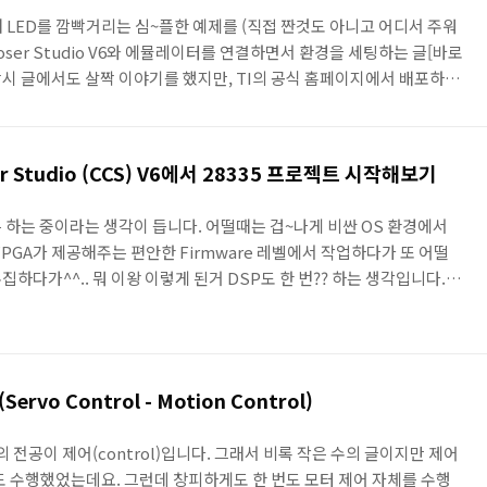
위해 LED를 깜빡거리는 심~플한 예제를 (직접 짠것도 아니고 어디서 주워
mposer Studio V6와 에뮬레이터를 연결하면서 환경을 세팅하는 글[바로
 당시 글에서도 살짝 이야기를 했지만, TI의 공식 홈페이지에서 배포하는
가 실제로 동작하는 것 까지~~~ 딱 거기까지만 이야기를 해보도록 하
trolSUITE라는 아이를 다운받으러 가죠[바로가기] TI만의 좀 독특한
하고 나면~~~요딴 아이가 하나 뜹니다. 여러 라이브러리와 예제를 가지
ser Studio (CCS) V6에서 28335 프로젝트 시작해보기
니 살짝꿍 업데이트를~~~아무튼... ..
 하는 중이라는 생각이 듭니다. 어떨때는 겁~나게 비싼 OS 환경에서
PGA가 제공해주는 편안한 Firmware 레벨에서 작업하다가 또 어떨
하다가^^.. 뭐 이왕 이렇게 된거 DSP도 한 번?? 하는 생각입니다. ㅎ
 이야기 할까 합니다. 먼저 국내에서 DSP 관련 개발 보드를 구매하는
 회사에서 하지 않을까 하는데요. 그 중에서 TMS320F28335 초소형 버
습니다. 공식판매페이지는 [바로가기]입니다. 여길 가면 핀맵 등과 같
이트에서 각 종 교육자료와 강좌 등을 거의 대..
vo Control - Motion Control)
 전공이 제어(control)입니다. 그래서 비록 작은 수의 글이지만 제어
도 수행했었는데요. 그런데 창피하게도 한 번도 모터 제어 자체를 수행