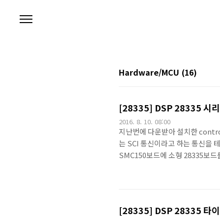
본문 바로가기
Hardware/MCU
(16)
[28335] DSP 28335 
2016. 8. 10. 08:00
지난번에 다운받아 설치한 contr
는 SCI 통신이라고 하는 통신을 
SMC150보드에 소형 28335보
D_Sub 단자와 CN6300을 연결
을.~~ ㅎㅎ 아무튼 하드웨어 연결은
때 이야기 했으니까요^^ #include "DS
scia_fifo_init(void..
[28335] DSP 28335 타