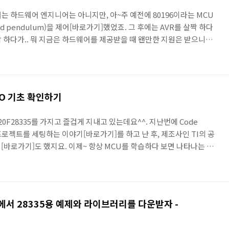
는 하드웨어 엔지니어는 아니지만, 아~주 예전에 80196이라는 MCU
ed pendulum)을 제어[바로가기]했었죠. 그 후에는 AVR를 살짝 하다
 살짝 하다가.. 뭐 지금은 하드웨어를 제공받을 때 왠만한 지원은 받으니까
냥 제어기를 구현했던 것 같습니다.ㅠㅠ. 그러다가 최근에는 출시된진
35를 가지고 놀고 있는 중이지요... 속칭 28335~~ 얼마전에 GPIO의 몹
 이번에는 타이머 인터럽트라는 걸 이야기할까 합니다. 뭐 언제나 그렇
~^^ 사실 어차피 제조사인 TI..
GPIO 기초 확인하기
20F28335를 가지고 즐겁게 지내고 있는데요^^. 지난번에 Code
에서 프로젝트를 세팅하는 이야기[바로가기]를 하고 난 후, 제조사인 TI의 공
[바로가기]도 했지요. 이제~ 항상 MCU를 학습하다 보면 나타나는 이
IO를 다루는 부분이죠^^ 그걸 이야기하겠습니다. controlSUITE를
t를 Import하면 되는데요... 오늘 설명은
e이라는 프로젝트를 import 하시면 됩니다. 아.. controlSUITE에서
난 번 이야기[바로가기]로 다루었으니 ..
이지에서 28335용 예제와 라이브러리를 다운받자 -