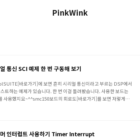
PinkWink
시리얼 통신 SCI 예제 한 번 구동해 보기
olSUITE[바로가기]에 보면 흔히 시리얼 통신이라고 부르는 DSP에서
테스트하는 예제가 있습니다. 한 번 이걸 돌려봤습니다. 사용한 보드는
드를 사용했지요~^^smc150보드의 회로도[바로가기]를 보면 저렇게
해 주어야 합니다.이렇게 말이죠~~~. 아무튼... 요걸 몰라서 상당히 삽질
 마쳤구요... 예제를 보죠~~ 구동방식은 이미 controlSUITE 설치할
P28x_Project.h" void scia_echoback_init(void); void
이머 인터럽트 사용하기 Timer Interrupt