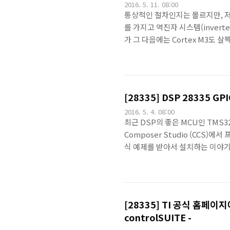
2016. 5. 11. 08:00
통상적인 절차인지는 몰르지만, 저
를 가지고 역진자 시스템(invert
가 그 다음에는 Cortex M3도
속칭 때와 장소를 가리지 않고 그
좀 되었지만 TI의 TMS320F283
시 기초적 부분을 건드렸구요~~~
듯.. 아~~~주 기초적인 이야기지요~
[28335] DSP 28335 
2016. 5. 4. 08:00
최근 DSP의 좋은 MCU인 TMS3
Composer Studio (CCS)
식 예제를 받아서 설치하는 이야기
야기입니다만, 항상~~ 시작은 GP
다운받아 설치하고 난 후, Projec
Example_2833xGpioToggl
import하는 프로젝트 과정은 지
[28335] TI 공식 홈페
controlSUITE -