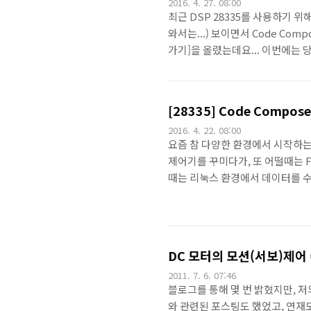
2016. 4. 27. 08:00
최근 DSP 28335를 사용하기 
와서는...) 보이면서 Code Co
가기]을 올렸는데요... 이번에는
것을 다운받아 설치해보고 이 예제
겠습니다.^^먼저 위에 있는 con
다운받기 과정을 거쳐서 설치...
[28335] Code Compo
고 있지요..먼저 할 일은 혹시 모르
2016. 4. 22. 08:00
요즘 참 다양한 환경에서 시작하는
제어기를 꾸미다가, 또 어떨때는 F
때는 리눅스 환경에서 데이터를 수집
ㅎㅎ 이번에는 실제로 DSP 환경을
것은 아마 다들 SyncWorks라는
스 모듈이라는 아이를 대상으로 했
은 정보가 있습니다. 그리고 이 사
DC 모터의 모션(서보)제어 (Ser
2011. 7. 6. 07:46
블로그를 통해 몇 번 밝혔지만, 저의
와 관련된 포스팅도 했었고, 연재