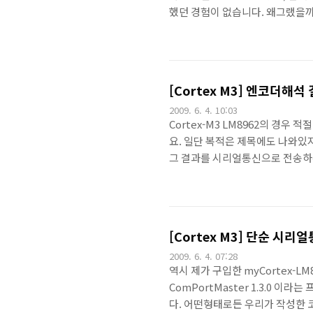
했던 경험이 없습니다. 왜그랬을까요
트/Robot] - Cart type Inv
type Inverted Pendulum
봇을 하나 완성해서 큰 기쁨을 얻
체 동역학에 대입하여 사용했기 때
[Cortex M3] 엔코더
2009. 6. 4. 10:03
Cortex-M3 LM8962의 경우
요. 일단 복적은 제목에도 나와있지만
그 결과를 시리얼통신으로 전송하는 
용하신 분들이라면 딱 예제3개를 
로 재미없으니까 그냥 한번 합쳐본
서 출발해야하기도 하거든요... 
(80c196, AVR, DSP2812) 이
[Cortex M3] 단순 시리
2009. 6. 4. 07:28
역시 제가 구입한 myCortex-L
ComPortMaster 1.3.0 
다. 어떤형태로든 우리가 작성한 