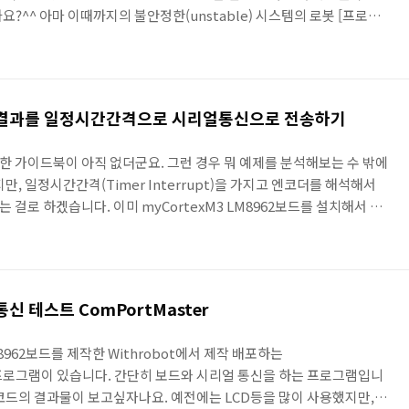
?^^ 아마 이때까지의 불안정한(unstable) 시스템의 로봇 [프로젝
erted Pendulum (카트형 역진자) 시스템 [프로젝트/Robot] - Rotary
 (로터리 역진자) 시스템 [프로젝트/Robot] - [밸런싱 로봇 만들기] 작은 로
다 들을 다루면서 저는 항상 구동체(모터)의 동역학적 특성을 시스템 전
문입니..
해석 결과를 일정시간간격으로 시리얼통신으로 전송하기
 적절한 가이드북이 아직 없더군요. 그런 경우 뭐 예제를 분석해보는 수 밖에
, 일정시간간격(Timer Interrupt)을 가지고 엔코더를 해석해서
걸로 하겠습니다. 이미 myCortexM3 LM8962보드를 설치해서 사
한 덩어리로 묶었구만뭐~~ 하시겠지만, 사실 예제를 그대로 파는건 별
것도 있구요. 또 제가 수행할려고하는 목표가 딱 위 예제 3개에를 합쳐
그런데, 물론 제가 다뤄봤다던지 공부했다는 프로세서가 얼마안되지만,
 CortexM3의 예제는 뭐라할까 좀 어..
얼통신 테스트 ComPortMaster
M8962보드를 제작한 Withrobot에서 제작 배포하는
이라는 프로그램이 있습니다. 간단히 보드와 시리얼 통신을 하는 프로그램입니
코드의 결과물이 보고싶자나요. 예전에는 LCD등을 많이 사용했지만,