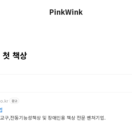
PinkWink
 첫 책상
o.kr
광고
업
 교구,전동기능성책상 및 장애인용 책상 전문 벤쳐기업.