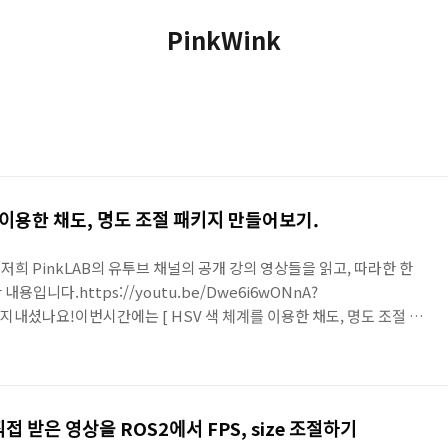
PinkWink
ᆯ 이용한 채도, 명도 조절 패키지 만들어보기.
 저희 PinkLAB의 유투브 채널의 공개 강의 영상들을 읽고, 따라한 한
입니다.https://youtu.be/Dwe6i6wONnA?
셨나요!이번시간에는 [ HSV 색 체계를 이용한 채도, 명도 조절 패
강의를 듣고 글 올려봐요 . 이번 강의는 평소보다 조금 더 길어요, 힘내야
💙🩶💙💚❤️ R2R ! Rush to Ros , 현재 우리는 로스 관련된 수
 cv_bridge를 이용해서 opencv --> ros2 데이터로 바꾸는 작
ᆸ 받은 영상을 ROS2에서 FPS, size 조절하기