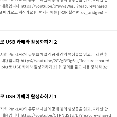
니다.https://youtu.be/qYjwygWig5I?feature=shared
 잘 따라오고 계신가요 !이번시간에는 [ R2R 실전편, cv_bridge로
] 강의를 듣고 내용 정리 해 봤어요! 지난 시간에는 usb cam 패키지에
 걸 배웠어요. ( 어떻게 저떻게 ㅋ_ㅋ )카메라, 영상 정보는 네트워크
심해서 써야한다는 것도 배웠어요. img_width 나 img_height를
pkg로 USB 카메라 활성화하기 2
 저희 PinkLAB의 유투브 채널의 공개 강의 영상들을 읽고, 따라한 한
니다.https://youtu.be/2GVgBY3g6ag?feature=shared
m pkg로 USB 카메라 활성화하기 2 ] 위 강의를 듣고 내용 정리 해 봤어
HOST_ONLY 도 터미널 마다 확인을 해 봐야해요.확인을 할 게 너무 많아
hrc에 작업을 더 넣어주는거죠. 지금 이 화면은 vs code 에요.강사님은
.여러 영상에서 언급 되었지만, 강사님은 mac 을 주 pc로 사용하시고,
pkg로 USB 카메라 활성화하기 1
 저희 PinkLAB의 유투브 채널의 공개 강의 영상들을 읽고, 따라한 한
니다.https://youtu.be/CTPNdS187DY?feature=shared