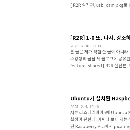
[ R2R 실전편, usb_cam pk
은 영상 구독을 배웠어요. 일단 환경 
어요. 우선, ip를 알아냈어요. ifco
지 설치했는데요, sudo apt install
[R2R] 1-0 또. 다시. 강조
2025. 6. 30. 08:00
본 글은 제가 직접 쓴 글이 아니라,
수강생의 글을 제 블로그에 공유한 내용
feature=shared [ R2R 실전
시간에는 bashrc 이야기를 배웠
한 basrhrc 이야기가 크게는 
요. 이렇게 검색창에 'jazzy instal
전마다 installati..
Ubuntu가 설치된 Raspbe
2025. 2. 4. 10:46
저는 라즈베리파이5에 Ubuntu 2
설정이 편한데, 어쩌다 보니 저는 
된 Raspberry Pi 5에서 pic