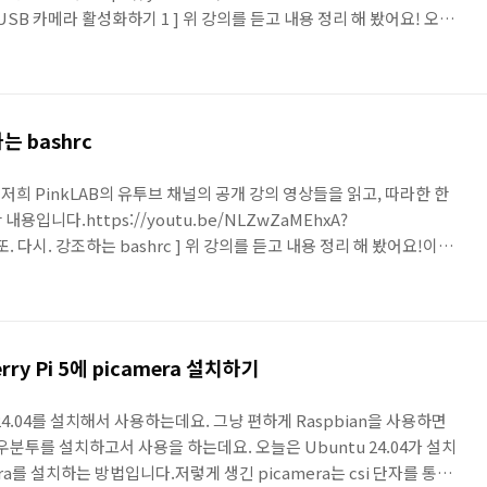
g로 USB 카메라 활성화하기 1 ] 위 강의를 듣고 내용 정리 해 봤어요! 오늘
셋팅! 강사님은 녹화용 mac pc 에서 ssh 로 ubuntu 에 접근을 하셨
nfig -> 192.168.0.213 암호 입력하고 접근한 ubuntu! 여기에서 몇가
 ros-jazzy-usb-cam( ubuntu 24.04에서 j..
하는 bashrc
 저희 PinkLAB의 유투브 채널의 공개 강의 영상들을 읽고, 따라한 한
입니다.https://youtu.be/NLZwZaMEhxA?
편, 또. 다시. 강조하는 bashrc ] 위 강의를 듣고 내용 정리 해 봤어요!이번
어요. 반복해서 여러번 들으니 좀 익숙해지네요. (다행히..^^)아직 못다
하나, 작게는 두 개가 남아있어요.이번시간에 배운 내용 하나씩 적어볼게
l' 혹은 'jazzy' 라고 치면 installation document 나와요.ROS는 버
rry Pi 5에 picamera 설치하기
4.04를 설치해서 사용하는데요. 그냥 편하게 Raspbian을 사용하면
우분투를 설치하고서 사용을 하는데요. 오늘은 Ubuntu 24.04가 설치
amera를 설치하는 방법입니다.저렇게 생긴 picamera는 csi 단자를 통해