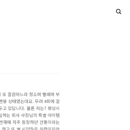
에 또 깔끔떠느라 청소며 빨래며 부
멘붕 상태였는데요. 무려 4회에 걸
앞두고 있답니다. 물론 저는? 평상시
일하는 회사 사장님의 특별 아이템
 연재때 자주 등장하던 건뚱이라는
 하고 또 별 시덥잖은 실력이지만