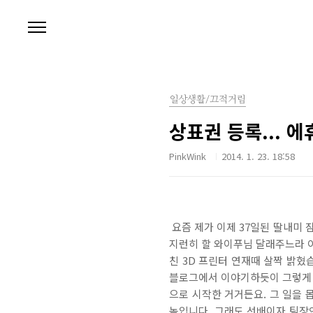
본문 바로가기
일상생활/끄적거림
상표권 등록... 에
PinkWink
2014. 1. 23. 18:58
요즘 제가 이제 37일된 딸내미 
지런히 할 와이푸님 달래주느라 아
친 3D 프린터 연재때 살짝 밝혔
블로그에서 이야기하듯이 그렇게 
으로 시작한 거거든요. 그 일을
놈입니다. 그래도 선배이자 팀장