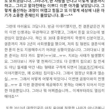
도 모르겠습니다. 그러다가, 한 사람을 만나고 이렇게 결혼까지
하고... 그리고 얼마전에는 이쁘디 이쁜 아가를 낳았답니다. 그
렇게 출산하는 과정이 어렵고 힘들고 또 이렇게 세상에 나온 아
기가 소중한 존재인지 몰랐답니다. 흠~~^^
그런데 아쉬움도 크답니다. 방금 이야기했지만, 전 결혼같은건 저
의 이번 인생과는 무관하다고 생각했고, 그래서 돈을 모으는데 별
관심이 없었습니다. 하긴 또 30대 중후반까지 학생의 신분이었고,
결혼까지 겨우 2년의 사회생활을 했으며, 저희 집 형편도 결혼식에
한 푼의 돈도 지원해주시기 어려운 상황이었습니다. 그러다보니 결
혼 준비는 죄다 카드 할부(ㅠㅠ)로...ㅠㅠ. 치르는 사태가 발생했지
요. 그러다보니 겨우 몇 천짜리(그것도 다 은행의 힘으로) 집 전세
도 아닌 월세를 약간 내는 형태로 구하게 되면서 [
바로가기
]에서도
이야기했지만, 꽤 오래된 집이랍니다. 그래서 엄청난 외풍과 열손
실...ㅠㅠ. 그래서 어떻게 어떻게 막았더니 이번엔 곰팡이와의 전쟁
을...ㅠㅠ 휴 이런 환경밖에 제공해주지 못하는 아빠가 되어서 미안
한 마음뿐입니다. 그러나 뭐 어쩌겠습니까... 이제부터라도 열심히
해야죠^^
또한 2013년 대한민국은 아직 육아에 적합한 나라가 아닌가봅니