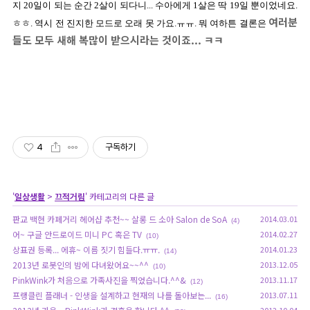
지 20일이 되는 순간 2살이 되다니... 수아에게 1살은 딱 19일 뿐이었네요.
여러분
ㅎㅎ. 역시 전 진지한 모드로 오래 못 가요.ㅠㅠ. 뭐 여하튼 결론은
들도 모두 새해 복많이 받으시라는 것이죠... ㅋㅋ
4
구독하기
'
일상생활
>
끄적거림
' 카테고리의 다른 글
판교 백현 카페거리 헤어샵 추천~~ 살롱 드 소아 Salon de SoA
2014.03.01
(4)
어~ 구글 안드로이드 미니 PC 혹은 TV
2014.02.27
(10)
상표권 등록... 에휴~ 이름 짓기 힘들다.ㅠㅠ.
2014.01.23
(14)
2013년 로봇인의 밤에 다녀왔어요~~^^
2013.12.05
(10)
PinkWink가 처음으로 가족사진을 찍었습니다.^^&
2013.11.17
(12)
프랭클린 플래너 - 인생을 설계하고 현재의 나를 돌아보는...
2013.07.11
(16)
2012.10.04