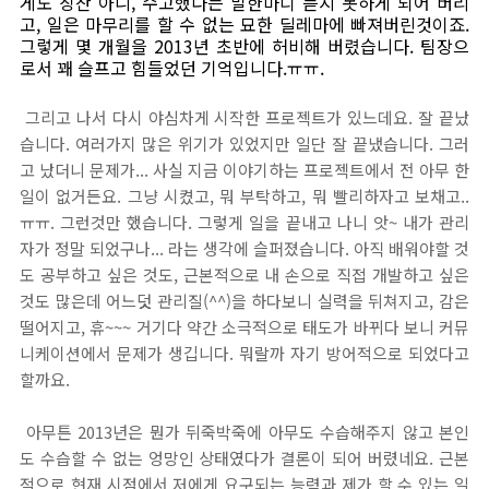
게도 칭찬 아니, 수고했다는 말한마디 듣지 못하게 되어 버리
고, 일은 마무리를 할 수 없는 묘한 딜레마에 빠져버린것이죠.
그렇게 몇 개월을 2013년 초반에 허비해 버렸습니다. 팀장으
로서 꽤 슬프고 힘들었던 기억입니다.ㅠㅠ.
그리고 나서 다시 야심차게 시작한 프로젝트가 있느데요. 잘 끝났
습니다. 여러가지 많은 위기가 있었지만 일단 잘 끝냈습니다. 그러
고 났더니 문제가... 사실 지금 이야기하는 프로젝트에서 전 아무 한
일이 없거든요. 그냥 시켰고, 뭐 부탁하고, 뭐 빨리하자고 보채고..
ㅠㅠ. 그런것만 했습니다. 그렇게 일을 끝내고 나니 앗~ 내가 관리
자가 정말 되었구나... 라는 생각에 슬퍼졌습니다. 아직 배워야할 것
도 공부하고 싶은 것도, 근본적으로 내 손으로 직접 개발하고 싶은
것도 많은데 어느덧 관리질(^^)을 하다보니 실력을 뒤쳐지고, 감은
떨어지고, 휴~~~ 거기다 약간 소극적으로 태도가 바뀌다 보니 커뮤
니케이션에서 문제가 생깁니다. 뭐랄까 자기 방어적으로 되었다고
할까요.
아무튼 2013년은 뭔가 뒤죽박죽에 아무도 수습해주지 않고 본인
도 수습할 수 없는 엉망인 상태였다가 결론이 되어 버렸네요. 근본
적으로 현재 시점에서 저에게 요구되는 능력과 제가 할 수 있는 일