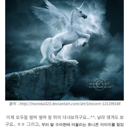
출처 : http://moroka323.deviantart.com/art/Unicorn-131199148
이제 모두들 벌떡 벌떡 잘 뛰어 다녀보자구요...^^. 날라 댕겨도 보
구요.. ㅎㅎ 그리고,
우리 딸 수아한테 어울리는 유니콘 이미지를 찾았