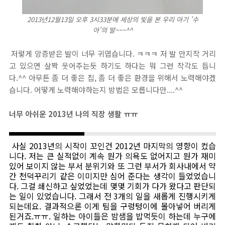
2013년12월13일 오후 3시33분에 세상의 빛을 본 우리 아기 '수
아'의 발~~~^^
저렇게 앙증받은 발이 너무 귀엽습니다. ㅋㅋㅋ 저 발 만지작 거리
고 있으면 살짝 웃어주는듯 하기도 하다는 뭐 그런 착각도 듭니
다.^^ 아무튼 좀 더 좋은 집, 좀 더 좋은 환경을 위해서 노력해야겠
습니다. 어떻게 노력해야하는지 방법은 모릅니다만....^^
너무 아쉬운 2013년 나의 직장 생활 ㅠㅠ
사실 2013년의 시작이 꼬인건 2012년 마지막의 영향이 컸습
니다. 저는 큰 실적없이 계속 뭔가 의욕도 없어지고 뭔가 재미
있어 보이지 않는 부서 분위기와 또 그런 부서가 회사내에서 약
간 천덕꾸리기 같은 이미지만 심어 준다는 생각이 들었었습니
다. 그걸 쇄신하고 싶었었는데 몇몇 기회가 다가 왔다고 판단되
는 일이 있었습니다. 그래서 전 3개의 일을 새롭게 진행시키게
되는데요. 결과적으론 이게 팀을 구렁텅이에 몰아넣어 버리게
된거죠.ㅠㅠ. 일하는 아이들은 밤샘을 밥먹듯이 하는데 누구에