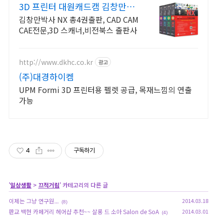
3D 프린터 대원캐드캠 김창만박
사 NX 총4권출판
김창만박사 NX 총4권출판, CAD CAM
CAE전문,3D 스캐너,비전북스 출판사
http://www.dkhc.co.kr
광고
(주)대경하이켐
UPM Formi 3D 프린터용 펠렛 공급, 목재느낌의 연출
가능
4
구독하기
'
일상생활
>
끄적거림
' 카테고리의 다른 글
이제는 그냥 연구원...
2014.03.18
(8)
판교 백현 카페거리 헤어샵 추천~~ 살롱 드 소아 Salon de SoA
2014.03.01
(4)