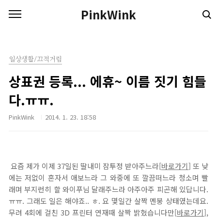
본문 바로가기
PinkWink
일상생활/끄적거림
상표권 등록... 에휴~ 이름 짓기 힘들
다.ㅠㅠ.
PinkWink
2014. 1. 23. 18:58
요즘 제가 이제 37일된 딸내미 잠투정 받아주느라[
바로가기
] 또 낮
에는 저없이 혼자서 애보느라 그 와중에 또 깔끔떠느라 청소며 빨
래며 부지런히 할 와이푸님 달래주느라 아주아주 피곤해 있답니다.
ㅠㅠ. 그래도 일은 해야죠.. ㅎ. 요 몇일간 살짝 멘붕 상태였는데요.
무려 4회에 걸친 3D 프린터 연재때 살짝 밝혔습니다만[
바로가기
],