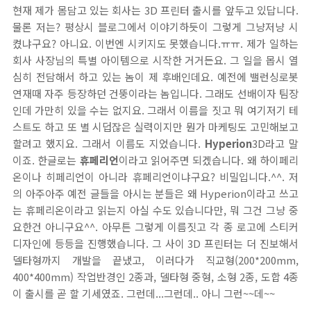
현재 제가 몸담고 있는 회사는 3D 프린터 출시를 앞두고 있답니다.
물론 저는? 평상시 블로그에서 이야기하듯이 그렇게 그냥저냥 시
켰냐구요? 아니요. 이번엔 시키지도 못했습니다.ㅠㅠ. 제가 일하는
회사 사장님의 특별 아이템으로 시작한 거거든요. 그 일을 몹시 열
심히 전담해서 하고 있는 놈이 제 후배인데요. 예전에 밸런싱로봇
연재때 자주 등장하던 건뚱이라는 놈입니다. 그래도 선배이자 팀장
인데 가만히 있을 수는 없지요. 그래서 이름을 짓고 뭐 여기저기 테
스트도 하고 또 별 시덥잖은 실력이지만 뭔가 마케팅도 고민해보고
할려고 했지요. 그래서 이름도 지었습니다.
Hyperion
3D라고 말
이죠. 한글로는
휴페리언
이라고 읽어주면 되겠습니다. 왜 하이페리
온이나 히페리언이 아니라 휴페리언이냐구요? 비밀입니다.^^. 저
의 아주아주 예전 글들을 아시는 분들은 왜 Hyperion이라고 쓰고
는 휴페리온이라고 읽는지 아실 수도 있습니다만, 뭐 그건 그냥 중
요한건 아니구요^^. 아무튼 그렇게 이름짓고 각 종 로고에 스티커
디자인에 등등을 진행했습니다. 그 사이 3D 프린터는 더 진보해서
델타형까지 개발을 끝냈고, 이러다가 직교형(200*200mm,
400*400mm) 작업반경인 2종과, 델타형 중형, 소형 2종, 도합 4종
이 출시를 곧 할 기세였죠. 그런데...그런데.. 아니 그런~~데~~