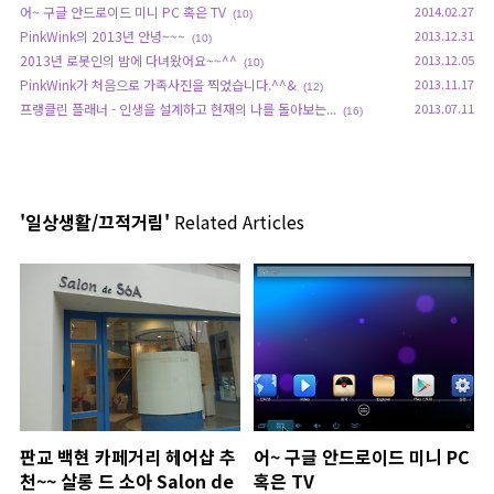
어~ 구글 안드로이드 미니 PC 혹은 TV
2014.02.27
(10)
PinkWink의 2013년 안녕~~~
2013.12.31
(10)
2013년 로봇인의 밤에 다녀왔어요~~^^
2013.12.05
(10)
PinkWink가 처음으로 가족사진을 찍었습니다.^^&
2013.11.17
(12)
프랭클린 플래너 - 인생을 설계하고 현재의 나를 돌아보는...
2013.07.11
(16)
'일상생활/끄적거림'
Related Articles
판교 백현 카페거리 헤어샵 추
어~ 구글 안드로이드 미니 PC
천~~ 살롱 드 소아 Salon de
혹은 TV