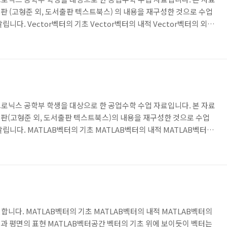
판 (고형준 외, 도서출판 텍스트북스) 의 내용을 재구성한 것으로 수업
니다. Vector벡터의 기초 Vector벡터의 내적 Vector벡터의 외적
면의 표현 Vector벡터공간 >벡터 외적 벡터의 외적의 정의입니다. 벡터
을때 엄지손가락의 방향이 외적의 방향입니다. 내적은 스칼라값으로 나
태로 나타난다는 것을 알아두어야합니다. 오른손으로 감아쥐는 방향이
환법칙이 성립하지 않습니다. 물론 외적끼리의 결합법칙도 성립하..
로닉스 공학부 학생을 대상으로 한 공업수학 수업 자료입니다. 본 자료
3판(고형준 외, 도서출판 텍스트북스)의 내용을 재구성한 것으로 수업
립니다. MATLAB벡터의 기초 MATLAB벡터의 내적 MATLAB벡터의
과 평면의 표현 MATLAB벡터공간 내적의 정의 두 벡터의 내적의 정의
인값은 곱하는 것입니다. 그 정의를 이용하면 위 일반 법칙들은 간단히
으로 위 과정을 따라가면 두 벡터의 내적은 각 성분의 곱들의 합으로 간
있습니다. 두 벡터의 직교 판정 위에서 이야기한 벡터의 내적의 ..
니다. MATLAB벡터의 기초 MATLAB벡터의 내적 MATLAB벡터의
선과 평면의 표현 MATLAB벡터공간 벡터의 기초 위에 보이듯이 벡터는