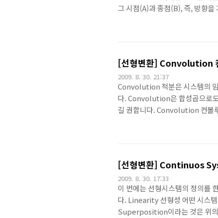
그 시점(A)과 종점(B), 즉, 방
크기라고 합니다. 즉, 벡터는 스
단위벡터 방향으로의 성분만 표시
니다. 간단히 표현하면 P점이 원점
의 길이를 벡터의 성분이라고 하고
[선형변환] Convolutio
2009. 8. 30. 21:37
Convolution 적분은 시스템
다. Convolution은 합성곱
길 권합니다. Convolution 
(reverse)하고 평행이동(shi
끔은 좀 까다로울 수도 있습니다만
루션을 보여주고 있는데요. 정의식
는 부분을 조심해서 체크해야겠네요.
[선형변환] Continuos Sy
2009. 8. 30. 17:33
이 번에는 선형시스템의 정의를 한
다. Linearity 선형성 어떤 시
Superposition이라는 것은 위의