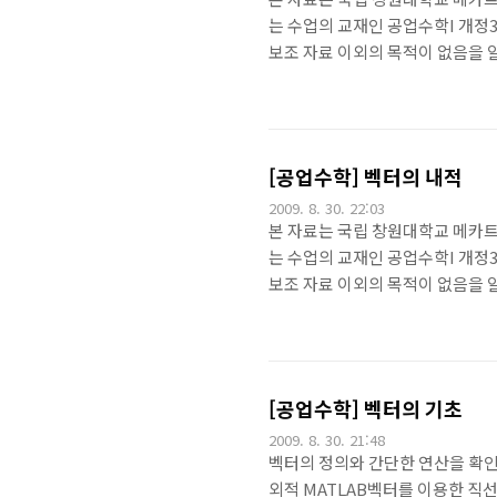
는 수업의 교재인 공업수학I 개정3
보조 자료 이외의 목적이 없음을 알립
Vector벡터를 이용한 직선과 평
a에서 b방향으로 오른손을 감았
타나지만 외적은 다시 벡터의 형
중요하기 때문에 벡터의 외적은 교
[공업수학] 벡터의 내적
2009. 8. 30. 22:03
본 자료는 국립 창원대학교 메카트
는 수업의 교재인 공업수학I 개정
보조 자료 이외의 목적이 없음을 알
외적 MATLAB벡터를 이용한 직선
는 두 벡터의 크기와 사이각의 사
유도할 수 있습니다. 그 일반법칙
단히 도출된다는 것을 또한 알 수 
[공업수학] 벡터의 기초
2009. 8. 30. 21:48
벡터의 정의와 간단한 연산을 확인합
외적 MATLAB벡터를 이용한 직