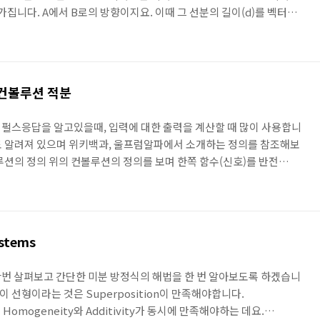
향을 가집니다. A에서 B로의 방향이지요. 이때 그 선분의 길이(d)를 벡터의
칼라값에 방향이라는 성분이 하나 더 추가되어있습니다. 위에서 처럼 각
하는 표기법을 많이 사용하는데요. 이때 위치벡터라는 개념이 사용됩
이 되도록 PQ벡터를 평행이동 시킨것입니다. 이때 x,y,z 측 성분만큼
, 3차원의 좌표처럼 표기합니다. 성분의 형태로 벡터가..
n 컨볼루션 적분
의 임펄스응답을 알고있을때, 입력에 대한 출력을 계산할 때 많이 사용합니
으로도 알려져 있으며 위키백과, 울프럼알파에서 소개하는 정의를 참조해보
컨볼루션의 정의 위의 컨볼루션의 정의를 보며 한쪽 함수(신호)를 반전
ft)하고 곱해서 적분하는 것입니다. 위 정의식대로 적분을 수행하는 것이 가
. 일단 간단한 예제를 하나 보겠습니다. 지수 함수와 삼각함수의 컨볼
대로 수행해 가고 있습니다. 중간에 부분적분을 두번 연속해서 사용하
 Example 조금 더 어려운 형태의 예제를 보겠습니다..
stems
번 살펴보고 간단한 미분 방정식의 해법을 한 번 알아보도록 하겠습니
스템이 선형이라는 것은 Superposition이 만족해야합니다.
 Homogeneity와 Additivity가 동시에 만족해야하는 데요.