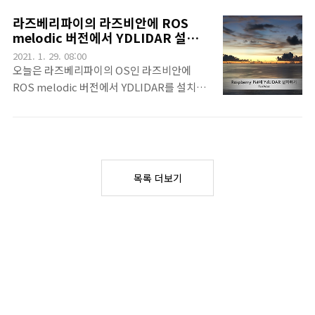
apt insall python3-catkin-tools를 설치합
만나게 되는 에러가 REMOTE
라즈베리파이의 라즈비안에 ROS
니다. 음.. 이게 끝입니다.^^ 이제 워크 스페이
Identification 에러입니다. 이렇게 나타나는
melodic 버전에서 YDLIDAR 설치하
스에서 catkin init을 하고 아무런 소스코드가
데요. 이럴때는 해결 방법이 간단합니다~ 바로
기
2021. 1. 29. 08:00
없어서 그냥 ..
ssh-keygen -R 명령으로 해당 아이피 인증을
오늘은 라즈베리파이의 OS인 라즈비안에
초기화하면 됩니다.~~~
ROS melodic 버전에서 YDLIDAR를 설치하
는 이야기를 하려고 합니다. 라즈비안은 ROS
의 설치나 바이너리 패키지를 추가해야하는 경
우 소스를 받아서 빌드하는 과정이 필요했습니
다. 그 과정을 지난번에 이야기를 했죠.위에 보
이는 라즈베리파이4에 ROS melodic 설치하
목록 더보기
기를 먼저 따라해야 합니다. 해당 글을 따라한
다음~이번에는 라즈베리파이의 OS인 라즈비
안에 ROS melodic 패키지 추가하기라는 글
에서 한데로 몇몇 패키지를 추가해야 합니다.
이제 라즈베리파이에 ssh로 첩근합니다. 내 라
즈베리파이의 ip는 라즈베리파이로 부팅해서
ifconfig 명령으로 확인할 수 있습니다.처음
접근하는 거라면 워크스페이스를 만들어 둡니