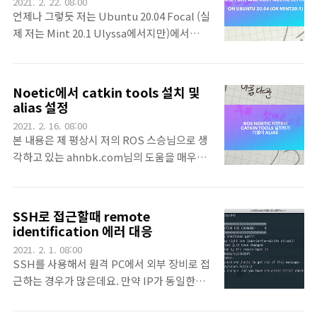
2021. 2. 22. 08:00
패키지를 받아보면 rosshow라는 폴더가 또
하고, move_base를 이용해서 이동 명령을
언제나 그렇듯 저는 Ubuntu 20.04 Focal (실
그 안에 ..
주게 됩니다. [Theory/Lecture] - ROS
제 저는 Mint 20.1 Ulyssa에서지만)에서
move_base를 이용한 주행 - python 편 -
ROS1 Noetic 버전과 ROS2 Melodic 버전
ROS move_base를 이용한 주행 - python
을 설치하는 과정을 이야기 해보려고 합니다.
편 - 최근에 저는 국민대학교에서 주행로봇을
물론 이런 글이 없어도 되는 분들도 있지만, 저
Noetic에서 catkin tools 설치 및
이용해서 겨울방학 특강을 진행했었는데요.
는 여러 이유에서 이런 글을 올리는 것을 좋아
alias 설정
그리고 그 강의가 원격으로 진행되다 보니 수
합니다. 일종의 설치기~라고 생각해주세요^^
2021. 2. 16. 08:00
강하는 학생들에게 부족한 부분을 보완하기..
요즘 제 컨셉인데 이 글도 동영상으로 그 과정
본 내용은 제 평상시 저의 ROS 스승님으로 생
을 보여드리고 있습니다. Ubuntu 20.04
각하고 있는 ahnbk.com님의 도움을 매우~
Focal과 Mint 20.1 Ulyssa는 몇몇 이슈를 빼
받았습니다.^^. 지난번에 Noetic을 설치하는
면 동일하다고 생각하시면 됩니다. 일단 구글
과정을 이야기했는데요. 그리고 catkin tools
에서 ROS1 Noetic 설치 페이지를 찾습니다.
를 이번에는 설치하기 어렵다고 생각했는데 아
SSH로 접근할때 remote
매우 쉽게 찾아질겁니다. 저는 항상 설치할때
니었습니다. 그 과정을 짧지만 정리해 둡니다.
identification 에러 대응
는 공식 설치 안내페이지에서 합니다. 뭐 그게
요즘 유투브에 동영상을 올릴때 사용하는 첫화
2021. 2. 1. 08:00
혹시 모를 여러 변경 사항들을 ..
면인데.. 아직까지는 마음에 듭니다.^^ 넵. 지
SSH를 사용해서 원격 PC에서 외부 장비로 접
난번 Noetic 설치에서 이어지는 내용입니다.
근하는 경우가 많은데요. 만약 IP가 동일한데
먼저 sudo apt install python3-osrf-
장비가 바뀐다든지, 혹은 해당 장비를 포맷과
pycommon을 설치합니다. 그리고 sudo
같은 과정을 거쳐서 재설정을 해버리는 경우