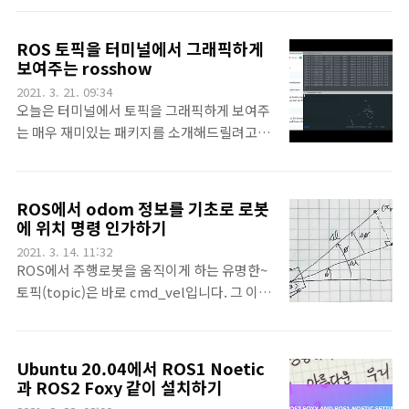
https://pinkwink.kr/1256 ROS melodic
브레이션이 필요할 때가 있는데요. 어떻게 하
에서 영상인식 YOLOv3 패키지 세팅하기 최근
는지 간단히 보여드릴까 합니다. roscore를
여러글에서 이야기했지만, 제가 지금은 (임시.
ROS 토픽을 터미널에서 그래픽하게
실행하고~ 사용하시는 카메라를 기동하면 됩
보여주는 rosshow
ㅠㅠ.로) 한양대 에리카에 있습니다. 여러 고마
니다. 저는 최근에 개발에 참여한 R1mini의
운 분들의 배려로 아주 다양한 재미있는 일들
2021. 3. 21. 09:34
ROS 패키지에서 카메라를 기동하는 명령을
을 경험중이랍니다. 그 중에 또 하나 멋진 일은
오늘은 터미널에서 토픽을 그래픽하게 보여주
사용하면 됩니다. 아무튼 카메라를 기동하구
아 pinkwi..
는 매우 재미있는 패키지를 소개해드릴려고 합
요~ 카메라 영상이 잘 들어오는
니다. 요즘 제가 로봇에 탑재된 젯슨나노 같은
rqt_image_view로 확인합니다. 그리고
보드에 원격으로 접속할때가 많은데요. 그런
rostopic list로 영상의 토픽이름을 확인합니
상황에서 정말 간단히 토픽- 특히 라이다나 이
ROS에서 odom 정보를 기초로 로봇
다. 제 경우는 jetson 카메라를 실행했기 때문
미지 토픽을 확인하고 싶을때 ssh로 접근한 경
에 위치 명령 인가하기
에 /main_camera/image_raw가 토픽 이름
우는 힘든데요. 그때 바로 확인할 수 있습니다.
입니다. 이제 위 링크에서 체크보드를 받습니
2021. 3. 14. 11:32
먼저 rosshow의 공식 github에서 설치 안내
ROS에서 주행로봇을 움직이게 하는 유명한~
다. 저 체크 보드 파일은 RO..
를 볼 수 있습니다. 먼저 python-pip를 설치
토픽(topic)은 바로 cmd_vel입니다. 그 이름
하고 pip 명령으로 pip를 업그레이드 합니다.
에서도 나타나 있지만, velocity 속도 명령입
이제 git clone 명령으로 소스를 받아오는데,
니다. 주행로봇을 만약 내가 원하는 어떤 지점
왠만하면 catkin_ws가 아니라 다운로드같은
으로 보내고 싶다면 보통 많이 하는 절차는
Ubuntu 20.04에서 ROS1 Noetic
다른 폴더에 받습니다. 이유는 빌드가 안되는
SLAM을 이용해서 지도를 만들고, 그 속에서
과 ROS2 Foxy 같이 설치하기
다른 폴더를 포함하고 있기 때문입니다. 이제
amcl 패키지로 맵 안에서 로봇의 위치를 추정