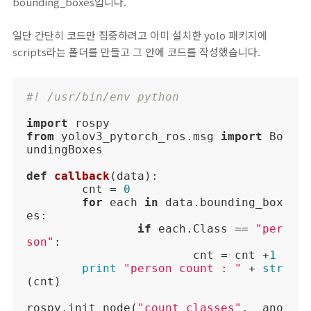
bounding_boxes입니다.
일단 간단히 코드만 집중하려고 이미 설치한 yolo 패키지에
scripts라는 폴더를 만들고 그 안에 코드를 작성했습니다.
#! /usr/bin/env python
import
from
 yolov3_pytorch_ros.msg 
import
 Bo
undingBoxes

def
callback
(
data
):
	cnt = 
0
for
 each 
in
 data.bounding_box
es:

if
 each.Class == 
"per
son"
:

			cnt = cnt +
1
print
"person count : "
 + 
str
(cnt)

rospy.init_node(
"count_classes"
,  ano