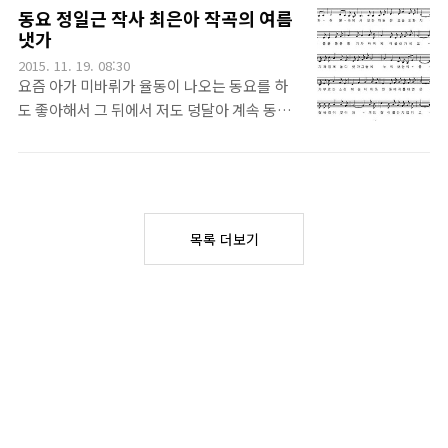
^^. 그리고 또 로마인들의 매력에 몇몇 글도 올
동요 정일근 작사 최은아 작곡의 여름
이 훌륭한 어머니로 꼽았다는 그라쿠스 형제의
렸었습니다[바로가기]. 그러다가 콜린 매컬로
냇가
어머니 코르넬리아와 함께 우리나라로 치면 신
의 "로마의 일인자"라는 책 중에서 1권을 읽게
2015. 11. 19. 08:30
사임당 급으로 추앙받는 어머니였다고 합니
되었네요. 책의 구성도 재미있습니다. 1권에서
요즘 아가 미바뤼가 율동이 나오는 동요를 하
다. 율리우스 카이사르의 건강한 신체와 어..
는 딱 3년간의 일을 다루고 있는데요. 기원전
도 좋아해서 그 뒤에서 저도 덩달아 계속 동요
110년 부터 108년까지의 일들입니다. 물론 여
를 강제로(^^) 듣고 감상하는 중이랍니다. 그
러가지 들어난 역사적 팩트 위에 작가적 상상
러다 보니.. 예전에 비록 음치여도 용서가 되던
력이 그 사이사이를 매워 주는 형태이지만, 많
나이였을때 부르던 동요들이 기억도 나고^^
은 고증을 했다고 하니 기원전 110년으로 돌아
또 처음 듣는 동요 중에서 꽤 제 귀를 즐겁게 하
가서 그 시절을 상상해보는 것도 하나의 즐거
는 동요도 듣게 되고 그러더라구요^^ 아무튼...
목록 더보기
움이었습니다. 물론 제 입장에서는 관심은 있
요즘 아가 미바뤼는 율동이 나오면 그걸 따라
었지만 자세히 만나보지는 못했던 유구르타..
부르는 걸 무쟈게 좋아라 한답니다.^^위 동영
상처럼 율동을 자기 나름대로 따라하지요... 23
개월쯤되면 벌써 저러는 건가 하고 놀랜답니
다.^^ 아.. 그런데 이번에 제가 이야기할 동요
는 정일근 작사 최은아 작곡의 여름냇가라는
곡입니다.위는 악보인데요^^ 네이버의 한 블
로그님께서 올려놓으셨더군요^^. 아무튼 꽤
잘 듣고 있답니다.. 정작 아기 ..