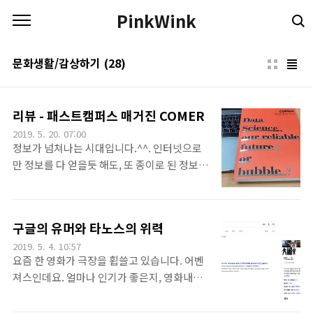
본문 바로가기
PinkWink
문화생활/감상하기
(28)
리뷰 - 패스트캠퍼스 매거진 COMER
2019. 5. 20. 07:00
정보가 넘쳐나는 시대입니다.^^. 인터넷으로
만 정보를 다 얻을듯 해도, 또 종이로 된 정보가
함께 공존해야하는 시대입니다. 이런 건 참 신
기합니다. TV가 처음 나올때 영화 산업을 죽을
거라고 예측한 전문가들이 많았다고 하는데,
구글의 유머와 타노스의 위력
영화와 TV는 공존하구요. 또 인터넷의 발전과
2019. 5. 4. 10:57
데이터의 범람이 종이 매체를 대체할 듯 한데,
요즘 한 영화가 극장을 휩쓸고 있습니다. 어벤
또 공존하는 시대인것 같습니다. 그런 와중에
져스인데요. 얼마나 인기가 좋은지, 영화내용
저와 인연이 깊은 패스트캠퍼스에서 재미난 활
을 미리 이야기하는 '스포'에 대한 경계도 많습
동을 한 결과물을 보게 되었습니다.COMER라
니다.^^. 오늘은 우연히 전해듣고 저도 따라해