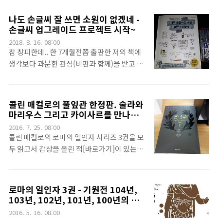
는 매거진입니다. 그리고 Data Science our
본 것이 있는데요. 바로 구글의 타노스 검색결
reliable futrue or bubble?이라는 글귀가
나도 손글씨 잘 쓰면 소원이 없겠네 -
과입니다.^^구글 검색결과가 조금 이상하죠?
보이네요~~~~ 잡지에 기고한 분들이 면면이
손글씨 업그레이드 프로젝트 시작~
^^ 구글에서 Thanos라고 검색하고, 오른쪽
대단합니다.^^ 익히 유명하신 분들이네요
2018. 8. 16. 08:00
건틀렛을 클릭하면 검색결과의 반이 사라집니
^^Comer의 뜻도 있습니다. Comer는 관심있
참 창피한데.. 한 7개월전쯤 출판한 저의 책에
다.^^ 나머지는 동영상으로 보시죠^^... 구글이
는 사람 ..
생각보다 과분한 관심(비판과 함께)을 받고 있
유쾌하다는 생각이 드는군요^^
습니다. 그런데 이 책을 들고 저에게 사인을 해
달라는 분들이 무려 한 3~4분 있었습니다.
(^^). 그때 마다 고민했죠. 그냥 제가 싸인을 해
콜린 매컬로의 풀잎관 한정판. 술라와
드리면 더 낙서같아서 싫으실텐데요...ㅠㅠ.아
마리우스 그리고 카이사르를 만나러
무튼... YES24기준으로 20~50위 사이를 반년
가자
2016. 7. 25. 08:00
간 왔다갔다했습니다또 교보문고에서도 역시
콜린 매컬로의 로마의 일인자 시리즈 3권을 모
20~50위 사이를 반년간 왔다갔다 했네요.. 뭐
두 읽고서 감상을 올린 적[바로가기]이 있는데
물론 이제는 점점 순위권 밖으로 나가겠죠.ㅠ
요. 마리우스가 6번째 집정관이 되면서 끝이
ㅠ. 아무튼.. 이렇게 황송하게도 싸인을 해야하
났었죠. 근데 이때 로마의 일인자 시리즈는 당
는 상황에 간혹 빠지니... 음.. 제 글씨가 부끄러
시(^^) 제가 다니던 회사의 교육 프로그램 중
로마의 일인자 3권 - 기원전 104년,
워지기 시작했습니다. 원래 악필인데.. 더더욱
하나를 통해 전자책으로 읽었었지요. 그리고,
103년, 102년, 101년, 100년의 로
더더욱...ㅠㅠ. 창피해 지더라구요ㅠㅠ그래서
그 후속편을 궁금해 하다가 구입했습니다. 풀
마
2016. 5. 16. 08:00
구입했습니다. 손글씨 강화 프로젝트~~~~ 응?