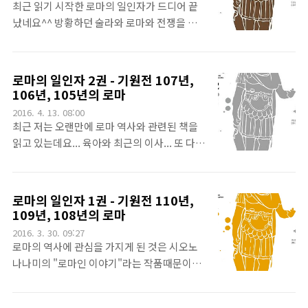
잎관~~ 그것도 한정판으로^^yes24에서 저렇
최근 읽기 시작한 로마의 일인자가 드디어 끝
근데 그..
게 세트로 판매하길래 그~냥 구매했지요.저건
났네요^^ 방황하던 술라와 로마와 전쟁을 결
사은품입니다. 원 책보다... 끼워주는 것에 관
심한 유구르타, 인생의 반전을 도모하는 마리
심이 많은건 애나 어른이나...ㅠㅠ이건 코인 북
우스를 축으로 하고, 마리우스와 가족의 관계
입니다. 사실 몰랐습니다. 코인북이 뭔지. ㅎㅎ
를 맺은 카이사르 가문의 이야기가 나오던 기
로마의 일인자 2권 - 기원전 107년,
^^일종의 저금통 같은 거더군요^^음.. 하긴 동
원전 110년부터 기원전 108년까지의 1권[바
106년, 105년의 로마
전통보다 서재에 저렇게 책과 함께 위장해 있
로가기]과, 유구르타의 패배와 술라의 두각, 마
2016. 4. 13. 08:00
는 것이 괜찮아 보이기도 합니다.^^이것은 기
리우스의 일인자를 향한 행보, 울리우스 카이
최근 저는 오랜만에 로마 역사와 관련된 책을
념 주화~~~ 로마 역사와 당시..
사르의 부모의 만남^^, 마리우스가 2번째 부
읽고 있는데요... 육아와 최근의 이사... 또 다양
터 6번째 집정관에 당선될 수 있었던 계기가 되
한 여러 가지 일들로 종이 책이 아니라 폰으로
는 아라우시오 전투 등의 이야기가 펼쳐지던
보는 e-book으로 틈틈이 읽고 있지요. 얼마전
기원전 107년부터 기원전 105년까지의 이야
에 소개해 드린 로마의 일인자[바로가기]였습
로마의 일인자 1권 - 기원전 110년,
기가 나오는 2권[바로가기]을 읽었지요. 이제
니다. 이번에는 당연히 1권에 이어서 2권을 읽
109년, 108년의 로마
이 책의 마지막으로 3권을 읽었답니다.3권은
었지요.^^로마의 일인자 2권[바로가기]은 1권
2016. 3. 30. 09:27
마리우스가 총 6번의 집정관이 되는 시기까지
에 비해 좀 더 마리우스 중심적입니다.^^. 이
로마의 역사에 관심을 가지게 된 것은 시오노
만 다룬답니다. 이 책까지는 마리우스와 술라
책에서 만나 반가운 사람은 먼저 로마가 낳은
나나미의 "로마인 이야기"라는 작품때문이었
는 아..
유일한 창조적 천재이자 클레오파트라[바로가
습니다. 그리고 로마의 역사 - 그 중에서도 율
기]의 애인으로도 유명한 율리우스 카이사르
리우스 카이사르의 이야기에 많이 매료되었죠
의 어머니인 아우렐리아 코타입니다.로마인들