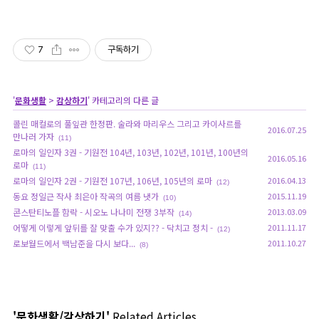
7
구독하기
'
문화생활
>
감상하기
' 카테고리의 다른 글
콜린 매컬로의 풀잎관 한정판. 술라와 마리우스 그리고 카이사르를
2016.07.25
만나러 가자
(11)
로마의 일인자 3권 - 기원전 104년, 103년, 102년, 101년, 100년의
2016.05.16
로마
(11)
로마의 일인자 2권 - 기원전 107년, 106년, 105년의 로마
2016.04.13
(12)
동요 정일근 작사 최은아 작곡의 여름 냇가
2015.11.19
(10)
콘스탄티노플 함락 - 시오노 나나미 전쟁 3부작
2013.03.09
(14)
어떻게 이렇게 앞뒤를 잘 맞출 수가 있지?? - 닥치고 정치 -
2011.11.17
(12)
로보월드에서 백남준을 다시 보다...
2011.10.27
(8)
'문화생활/감상하기'
Related Articles