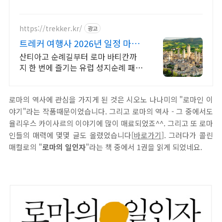
흥미롭게! 와우회원은 30일 무료반품으로 부담없이.
https://trekker.kr/
광고
트레커 여행사 2026년 일정 마감
임박
산티아고 순례길부터 로마 바티칸까
지 한 번에 즐기는 유럽 성지순례 패키
지 왕복항공권, 전일정숙소, 여행자 보
험 포함 전문 인솔자 동행 패키지
로마의 역사에 관심을 가지게 된 것은 시오노 나나미의 "로마인 이
야기"라는 작품때문이었습니다. 그리고 로마의 역사 - 그 중에서도
율리우스 카이사르의 이야기에 많이 매료되었죠^^. 그리고 또 로마
인들의 매력에 몇몇 글도 올렸었습니다[
바로가기
]. 그러다가 콜린
매컬로의 "
로마의 일인자
"라는 책 중에서 1권을 읽게 되었네요.