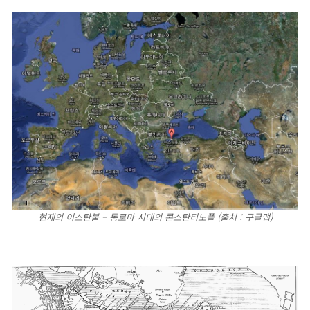
현재의 이스탄불 – 동로마 시대의 콘스탄티노플 (출처 : 구글맵)