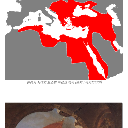
전성기 시대의 오스만 투르크 제국 (출처 : 위키피디아)