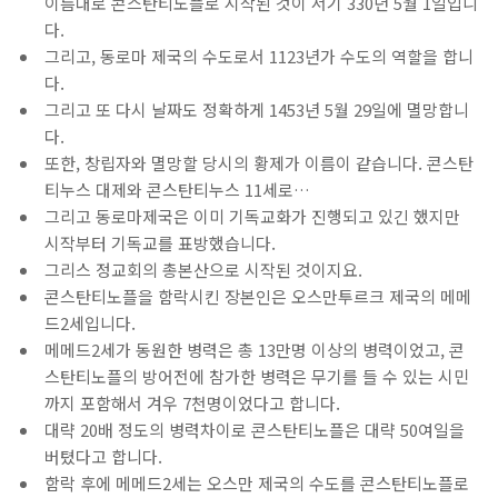
이름대로 콘스탄티노플로 시작된 것이 서기 330년 5월 1일입니
다.
그리고, 동로마 제국의 수도로서 1123년가 수도의 역할을 합니
다.
그리고 또 다시 날짜도 정확하게 1453년 5월 29일에 멸망합니
다.
또한, 창립자와 멸망할 당시의 황제가 이름이 같습니다. 콘스탄
티누스 대제와 콘스탄티누스 11세로…
그리고 동로마제국은 이미 기독교화가 진행되고 있긴 했지만
시작부터 기독교를 표방했습니다.
그리스 정교회의 총본산으로 시작된 것이지요.
콘스탄티노플을 함락시킨 장본인은 오스만투르크 제국의 메메
드2세입니다.
메메드2세가 동원한 병력은 총 13만명 이상의 병력이었고, 콘
스탄티노플의 방어전에 참가한 병력은 무기를 들 수 있는 시민
까지 포함해서 겨우 7천명이었다고 합니다.
대략 20배 정도의 병력차이로 콘스탄티노플은 대략 50여일을
버텼다고 합니다.
함락 후에 메메드2세는 오스만 제국의 수도를 콘스탄티노플로