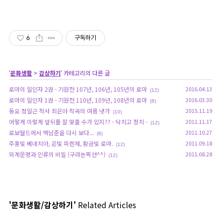
6
구독하기
'
문화생활
>
감상하기
' 카테고리의 다른 글
로마의 일인자 2권 - 기원전 107년, 106년, 105년의 로마
2016.04.13
(12)
로마의 일인자 1권 - 기원전 110년, 109년, 108년의 로마
2016.03.30
(8)
동요 정일근 작사 최은아 작곡의 여름 냇가
2015.11.19
(10)
어떻게 이렇게 앞뒤를 잘 맞출 수가 있지?? - 닥치고 정치 -
2011.11.17
(12)
로보월드에서 백남준을 다시 보다...
2011.10.27
(8)
주홍빛 베네치아, 은빛 피렌체, 황금빛 로마.
2011.09.18
(12)
외계문명과 인류의 비밀 (구라논픽션^^)
2011.08.28
(12)
'문화생활/감상하기'
Related Articles