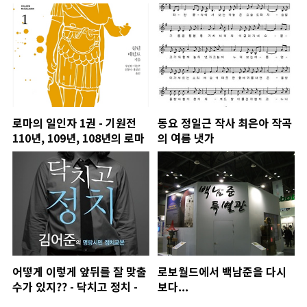
로마의 일인자 1권 - 기원전
동요 정일근 작사 최은아 작곡
110년, 109년, 108년의 로마
의 여름 냇가
어떻게 이렇게 앞뒤를 잘 맞출
로보월드에서 백남준을 다시
수가 있지?? - 닥치고 정치 -
보다...