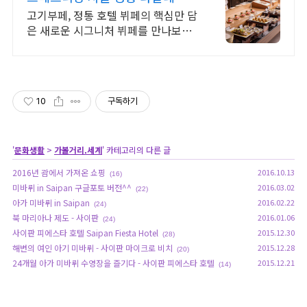
파리
고기부페, 정통 호텔 뷔페의 핵심만 담
은 새로운 시그니처 뷔페를 만나보세
요. 최대 40% 할인 혜택
10
구독하기
'
문화생활
>
가볼거리.세계
' 카테고리의 다른 글
2016년 괌에서 가져온 쇼핑
2016.10.13
(16)
미바뤼 in Saipan 구글포토 버전^^
2016.03.02
(22)
아가 미바뤼 in Saipan
2016.02.22
(24)
북 마리아나 제도 - 사이판
2016.01.06
(24)
사이판 피에스타 호텔 Saipan Fiesta Hotel
2015.12.30
(28)
해변의 여인 아기 미바뤼 - 사이판 마이크로 비치
2015.12.28
(20)
24개월 아가 미바뤼 수영장을 즐기다 - 사이판 피에스타 호텔
2015.12.21
(14)