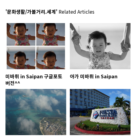
'문화생활/가볼거리.세계'
Related Articles
미바뤼 in Saipan 구글포토
아가 미바뤼 in Saipan
버전^^