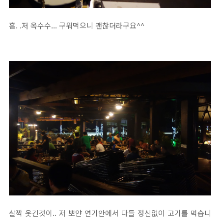
흠. .저 옥수수... 구워먹으니 괜찮더라구요^^
살짝 웃긴것이.. 저 뽀얀 연기안에서 다들 정신없이 고기를 먹습니