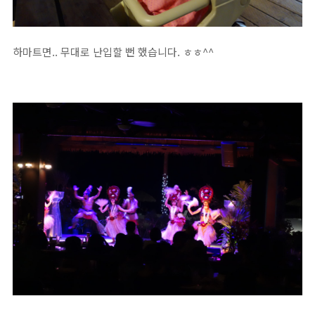
하마트면.. 무대로 난입할 뻔 했습니다. ㅎㅎ^^