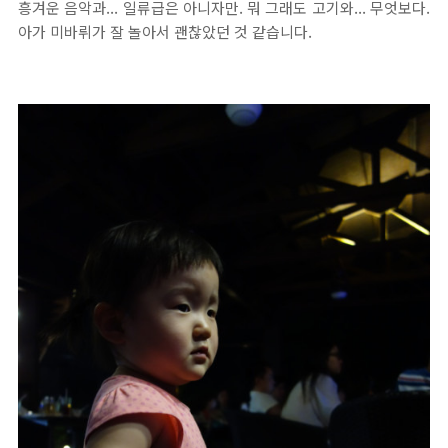
흥겨운 음악과... 일류급은 아니자만. 뭐 그래도 고기와... 무엇보다.
아가 미바뤼가 잘 놀아서 괜찮았던 것 같습니다.