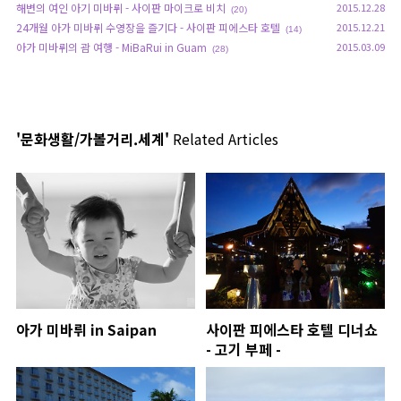
해변의 여인 아기 미바뤼 - 사이판 마이크로 비치
2015.12.28
(20)
24개월 아가 미바뤼 수영장을 즐기다 - 사이판 피에스타 호텔
2015.12.21
(14)
아가 미바뤼의 괌 여행 - MiBaRui in Guam
2015.03.09
(28)
'문화생활/가볼거리.세계'
Related Articles
아가 미바뤼 in Saipan
사이판 피에스타 호텔 디너쇼
- 고기 부페 -