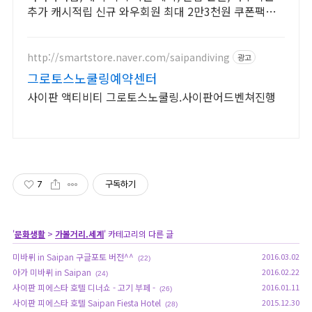
추가 캐시적립 신규 와우회원 최대 2만3천원 쿠폰팩
+5% 추가적립 혜택! 여행도 이제 쿠팡에서!
http://smartstore.naver.com/saipandiving
광고
그로토스노쿨링예약센터
사이판 액티비티 그로토스노쿨링.사이판어드벤쳐진행
7
구독하기
'
문화생활
>
가볼거리.세계
' 카테고리의 다른 글
미바뤼 in Saipan 구글포토 버전^^
2016.03.02
(22)
아가 미바뤼 in Saipan
2016.02.22
(24)
사이판 피에스타 호텔 디너쇼 - 고기 부페 -
2016.01.11
(26)
사이판 피에스타 호텔 Saipan Fiesta Hotel
2015.12.30
(28)