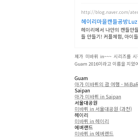
http://blog.naver.com/ate
헤이리마을캔들공방Luz
헤이리에서 나만의 캔들만들기
들 만들기! 커플체험, 아이들
제가 미바뤼 in~~~ 시리즈를
Guam 2016이라고 이름을 지었
Guam
아가 미바뤼의 괌 여행 - MiBaRu
Saipan
아가 미바뤼 in Saipan
서울대공원
미바뤼 in 서울대공원 (과천)
헤이리
미바뤼 in 헤이리
에버랜드
미바뤼 in 에버랜드