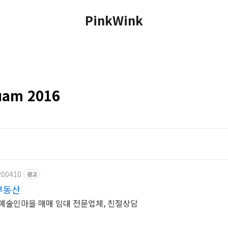
PinkWink
am 2016
200410
광고
부동산
리예술인마을 매매 임대 전문업체, 친절상담