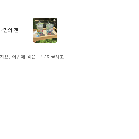
나만의 캔
웠지요. 이번에 괌은 구분지을려고