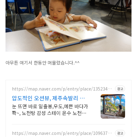
아무튼 여기서 한동안 머물렀습니다.^^
https://map.naver.com/p/entry/place/13523495
광고
77
압도적인 오션뷰, 제주속발리 제
주 속 발리, 오션뷰끝판왕
눈 뜨면 바로 일출봉,우도,예쁜 바다가
쫙~, 노천탕 감성 스테이 온수 노천탕
에서 별빛과 와인 한 잔, 루프탑에서
즐기는 파노라마뷰, 침대일출뷰
https://map.naver.com/p/entry/place/10963781
광고