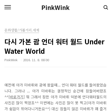
본문 바로가기
PinkWink
문화생활/가볼거리.세계
다시 가본 괌 언더 워터 월드 Under
Water World
PinkWink
2016. 11. 8. 08:00
예전에 아가 미바뤼와 괌에 왔을때... 언더 워터 월드를 들어왔었습
니다. 그러나 ... 아가 미바뤼는 결정적인 순간에 잠들어버렸죠
^^[
바로가기
] 뭐 그래서 잠든 아가 미바뤼 덕분에 언더워터월드의
사진은 많이 찍었죠^^ 이번에는 사진은 많이 못 찍고(아가 미바뤼
가 쉼없이 뛰어다니거든요^^) 대신 잠들지 않은 미바뤼가 꽤 즐거