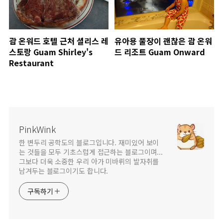
괌 온워드 호텔 근처 셜리스 레
유아용 풀장이 괜찮은 괌 온워
스토랑 Guam Shirley's
드 리조트 Guam Onward
Restaurant
PinkWink
한 변두리 공학도의 블로그입니다. 재미있어 보이
는 것들을 모두 기초스럽게 접근하는 블로그이며...
그보다 더욱 소중한 우리 아가 미바뤼의 발자취를
남겨두는 블로그이기도 합니다.
구독하기