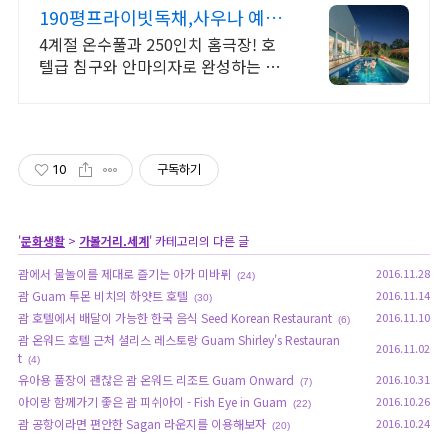
63
190평프라이빗독채,사우나 예쁜
4계절 온수수영장 힐링
4계절 온수풀과 250인치 홈극장! 호
텔급 침구와 안마의자로 완성하는 프
리미엄독채 별빛 자쿠지와 불멍의 낭
만! 스타일러와 사우나로 완성하는 세
심한 배려의 감성숙소
10
구독하기
'
문화생활
>
가볼거리.세계
' 카테고리의 다른 글
괌에서 물놀이를 제대로 즐기는 아가 미바뤼
2016.11.28
(24)
괌 Guam 투몬 비치의 하얏트 호텔
2016.11.14
(30)
괌 호텔에서 배달이 가능한 한국 음식 Seed Korean Restaurant
2016.11.10
(6)
괌 온워드 호텔 근처 셜리스 레스토랑 Guam Shirley's Restauran
2016.11.02
t
(4)
유아용 풀장이 괜찮은 괌 온워드 리조트 Guam Onward
2016.10.31
(7)
아이랑 함께가기 좋은 괌 피쉬아이 - Fish Eye in Guam
2016.10.26
(22)
괌 공항이라면 편안한 Sagan 라운지를 이용해보자
2016.10.24
(20)