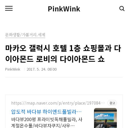
본문 바로가기
PinkWink
문화생활/가볼거리.세계
마카오 갤럭시 호텔 1층 쇼핑몰과 다
이아몬드 로비의 다이아몬드 쇼
PinkWink
2017. 5. 24. 08:00
https://map.naver.com/p/entry/place/19708468
광고
86
압도적 바다뷰 하이엔드풀빌라 바
다뷰 자쿠지 상시 무료
바다뷰200평 프라이빗독채풀빌라, 사
계절온수풀/바다뷰자쿠지/사우