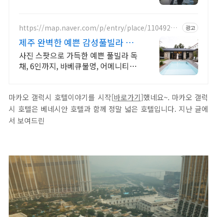
나/200인치시네마 200평 잔디정원,
소파에서 바다뷰, 에메랄드 감성 수영
장, 핀란드 사우나, 불멍
https://map.naver.com/p/entry/place/11049232
광고
73
제주 완벽한 예쁜 감성풀빌라 대
문을 여는 순간 예쁨 가득
사진 스팟으로 가득한 예쁜 풀빌라 독
채, 6인까지, 바베큐불멍, 어메니티까
지 완벽 감귤로 유명한 제주도 남원,
새로오픈한 신상 풀빌라, 5성호텔급
마카오 갤럭시 호텔이야기를 시작[
시설 인테리어
바로가기
]했네요~. 마카오 갤럭
시 호텔은 베네시안 호텔과 함께 정말 넓은 호텔입니다. 지난 글에
서 보여드린