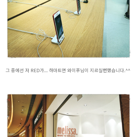
그 중에선 저 RED가... 하마트면 와이푸님이 지르실뻔했습니다.^^