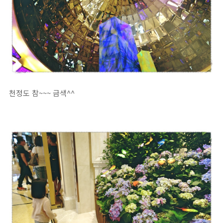
천정도 참~~~ 금색^^