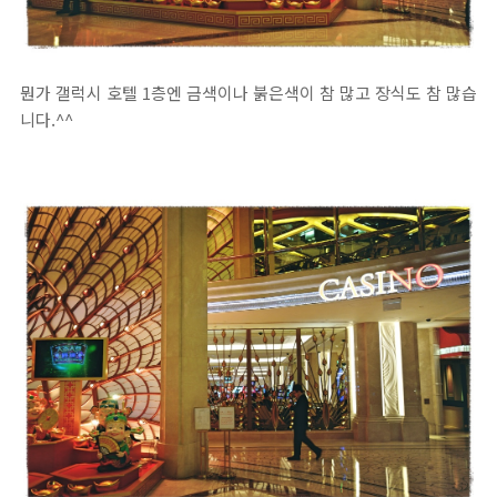
뭔가 갤럭시 호텔 1층엔 금색이나 붉은색이 참 많고 장식도 참 많습
니다.^^