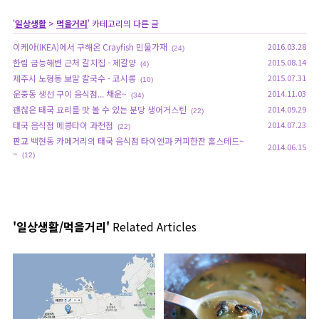
'
일상생활
>
먹을거리
' 카테고리의 다른 글
이케아(IKEA)에서 구해온 Crayfish 민물가재
2016.03.28
(24)
한림 금능해변 근처 갈치집 - 제갈양
2015.08.14
(4)
제주시 노형동 보말 칼국수 - 코시롱
2015.07.31
(10)
운중동 생선 구이 음식점... 채운~
2014.11.03
(34)
괜찮은 태국 요리를 맛 볼 수 있는 분당 생어거스틴
2014.09.29
(22)
태국 음식점 메콩타이 과천점
2014.07.23
(22)
판교 백현동 카페거리의 태국 음식점 타이엔과 커피한잔 홈스테드~
2014.06.15
~
(12)
'일상생활/먹을거리'
Related Articles