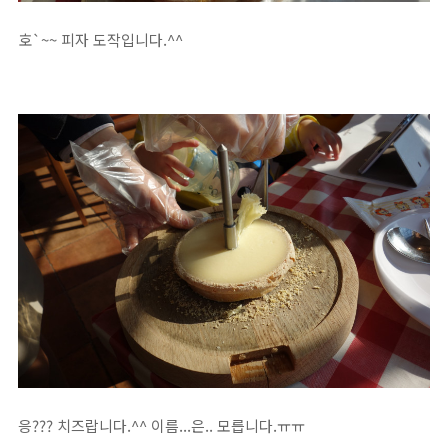
호`~~ 피자 도작입니다.^^
응??? 치즈랍니다.^^ 이름...은.. 모릅니다.ㅠㅠ