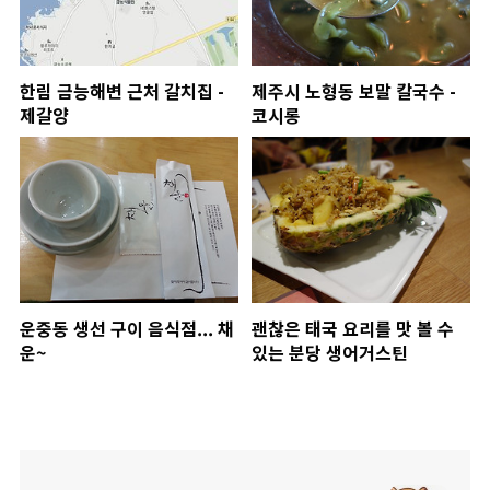
한림 금능해변 근처 갈치집 -
제주시 노형동 보말 칼국수 -
제갈양
코시롱
운중동 생선 구이 음식점... 채
괜찮은 태국 요리를 맛 볼 수
운~
있는 분당 생어거스틴