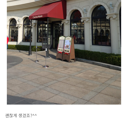
괜찮게 생겼죠?^^