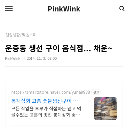
본문 바로가기
PinkWink
일상생활/먹을거리
운중동 생선 구이 음식점... 채운~
PinkWink
2014. 11. 3. 07:00
https://smartstore.naver.com/yuna9938
광고
봉계상회 고흥 숯불생선구이 봉계
상회
모든 작업을 부부가 직접하는 믿고 먹
을수있는 고흥의 맛집 봉계상회 숯불
생선구이!