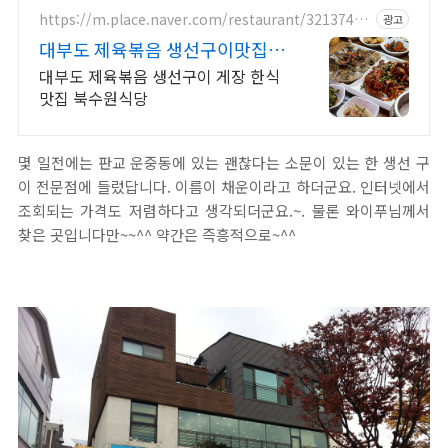
https://m.place.naver.com/restaurant/3213748
광고
9/
대부도 제육볶음 생선구이맛집 대
부도맛집
대부도 제육볶음 생선구이 게장 한식
맛집 북수원식당
몇 일전에는 판교 운중동에 있는 괜찮다는 소문이 있는 한 생선 구
이 전문점에 들렀답니다. 이름이 채운이라고 하더군요. 인터넷에서
조회되는 가격도 저렴하다고 생각되더군요.~. 물론 와이푸님께서
찾은 곳입니다만~~^^ 약간은 즉흥적으로~^^