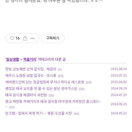
는 생각이 들더군요. 뭐 아무튼 잘 먹었습니다. ㅎㅎ^^
16
구독하기
'
일상생활
>
먹을거리
' 카테고리의 다른 글
한림 금능해변 근처 갈치집 - 제갈양
2015.08.14
(4)
제주시 노형동 보말 칼국수 - 코시롱
2015.07.31
(10)
에버랜드안에 있는 정글캠프와 루치나 마리오 레스토랑
2015.04.03
(32)
괜찮은 태국 요리를 맛 볼 수 있는 분당 생어거스틴
2014.09.29
(22)
태국 음식점 메콩타이 과천점
2014.07.23
(22)
판교 백현동 카페거리의 태국 음식점 타이엔과 커피한잔 홈스테드~
2014.06.15
~
(12)
킹크랩~ 집에서 싸게 먹기~~ 평촌 수산물 시장
2014.05.31
(14)