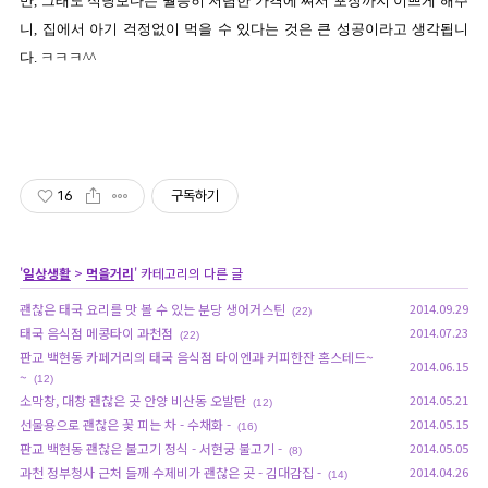
만, 그래도 식당보다는 월등히 저렴한 가격에 쪄서 포장까지 이쁘게 해주
니, 집에서 아기 걱정없이 먹을 수 있다는 것은 큰 성공이라고 생각됩니
다. ㅋㅋㅋ^^
16
구독하기
'
일상생활
>
먹을거리
' 카테고리의 다른 글
괜찮은 태국 요리를 맛 볼 수 있는 분당 생어거스틴
2014.09.29
(22)
태국 음식점 메콩타이 과천점
2014.07.23
(22)
판교 백현동 카페거리의 태국 음식점 타이엔과 커피한잔 홈스테드~
2014.06.15
~
(12)
소막창, 대창 괜찮은 곳 안양 비산동 오발탄
2014.05.21
(12)
선물용으로 괜찮은 꽃 피는 차 - 수채화 -
2014.05.15
(16)
판교 백현동 괜찮은 불고기 정식 - 서현궁 불고기 -
2014.05.05
(8)
과천 정부청사 근처 들깨 수제비가 괜찮은 곳 - 김대감집 -
2014.04.26
(14)