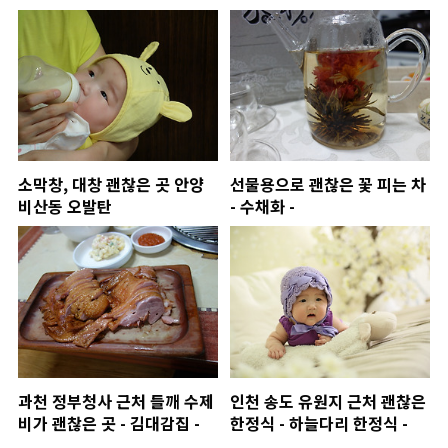
소막창, 대창 괜찮은 곳 안양
선물용으로 괜찮은 꽃 피는 차
비산동 오발탄
- 수채화 -
과천 정부청사 근처 들깨 수제
인천 송도 유원지 근처 괜찮은
비가 괜찮은 곳 - 김대감집 -
한정식 - 하늘다리 한정식 -