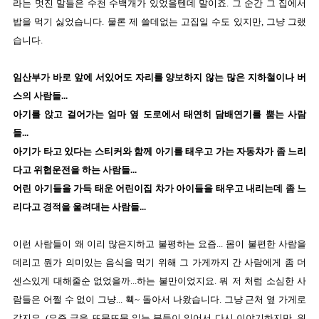
라는 멋진 말들은 수천 수백개가 있었을텐데 말이죠. 그 순간 그 집에서
밥을 먹기 싫었습니다. 물론 제 쓸데없는 고집일 수도 있지만, 그냥 그랬
습니다.
임산부가 바로 앞에 서있어도 자리를 양보하지 않는 많은 지하철이나 버
스의 사람들...
아기를 앉고 걸어가는 엄마 옆 도로에서 태연히 담배연기를 뿜는 사람
들...
아기가 타고 있다는 스티커와 함께 아기를 태우고 가는 자동차가 좀 느리
다고 위협운전을 하는 사람들...
어린 아기들을 가득 태운 어린이집 차가 아이들을 태우고 내리는데 좀 느
리다고 경적을 울려대는 사람들...
이런 사람들이 왜 이리 많은지하고 불평하는 요즘... 몸이 불편한 사람을
데리고 뭔가 의미있는 음식을 먹기 위해 그 가게까지 간 사람에게 좀 더
센스있게 대해줄순 없었을까...하는 불만이었지요. 뭐 저 처럼 소심한 사
람들은 어쩔 수 없이 그냥... 훽~ 돌아서 나왔습니다. 그냥 근처 옆 가게로
갔지요. (요즘 글을 뜨문뜨문 읽는 분들이 있어서 다시 이야기하지만, 위