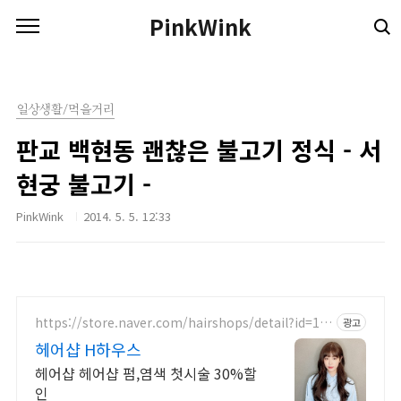
본문 바로가기
PinkWink
일상생활/먹을거리
판교 백현동 괜찮은 불고기 정식 - 서
현궁 불고기 -
PinkWink
2014. 5. 5. 12:33
https://store.naver.com/hairshops/detail?id=19
광고
41868052
헤어샵 H하우스
헤어샵 헤어샵 펌,염색 첫시술 30%할
인