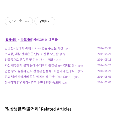
7
구독하기
'
일상생활
>
먹을거리
' 카테고리의 다른 글
킹크랩~ 집에서 싸게 먹기~~ 평촌 수산물 시장
2014.05.31
(14)
소막창, 대창 괜찮은 곳 안양 비산동 오발탄
2014.05.21
(12)
선물용으로 괜찮은 꽃 피는 차 - 수채화 -
2014.05.15
(16)
과천 정부청사 근처 들깨 수제비가 괜찮은 곳 - 김대감집 -
2014.04.26
(14)
인천 송도 유원지 근처 괜찮은 한정식 - 하늘다리 한정식 -
2014.04.21
(12)
판교 백현 카페거리 즉석 떡볶이 레드썬~ Red Sun~~
2014.03.06
(12)
청국장과 양념게장~ 열두바구니 인천 송도점
2014.02.03
(14)
'일상생활/먹을거리'
Related Articles