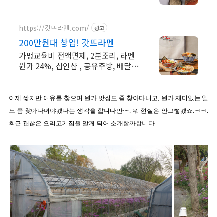
식당보다 맛있는 들깨수제비! 감자 추
가 시 더욱 꿀맛. 쿠팡에서 만나세요.
https://갓뜨라멘.com/
광고
200만원대 창업! 갓뜨라멘
가맹교육비 전액면제, 2분조리, 라멘
원가 24%, 샵인샵 , 공유주방, 배달전
문 400개 이상의 매장을 성공시킨 12
년차 본사가 만든 핵심 브랜드
이제 짧지만 여유를 찾으며 뭔가 맛집도 좀 찾아다니고, 뭔가 재미있는 일
도 좀 찾아다녀야겠다는 생각을 합니다만~~. 뭐 현실은 안그렇겠죠.ㅋㅋ.
최근 괜찮은 오리고기집을 알게 되어 소개할까합니다.