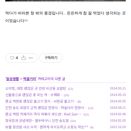
먹다가 바라본 창 밖의 풍경입니다... 든든하게 참 잘 먹었다 생각되는 곳
이었습니다^^
4
구독하기
'
일상생활
>
먹을거리
' 카테고리의 다른 글
소막창, 대창 괜찮은 곳 안양 비산동 오발탄
2014.05.21
(12)
선물용으로 괜찮은 꽃 피는 차 - 수채화 -
2014.05.15
(16)
판교 백현동 괜찮은 불고기 정식 - 서현궁 불고기 -
2014.05.05
(8)
인천 송도 유원지 근처 괜찮은 한정식 - 하늘다리 한정식 -
2014.04.21
(12)
판교 백현 카페거리 즉석 떡볶이 레드썬~ Red Sun~~
2014.03.06
(12)
청국장과 양념게장~ 열두바구니 인천 송도점
2014.02.03
(14)
W몰 정성본 샤브 수끼 - 편하게 외식도하고 쇼핑도 하는^^
2013.10.20
(4)