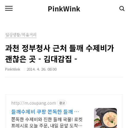
본문 바로가기
PinkWink
일상생활/먹을거리
과천 정부청사 근처 들깨 수제비가
괜찮은 곳 - 김대감집 -
PinkWink
2014. 4. 26. 08:00
http://m.coupang.com
광고
들깨수제비 쿠팡 쫀독한 들깨 수
제비
쫀독한 수제비와 진한 들깨 국물! 로켓
프레시로 오늘 주문, 내일 문앞 도착.