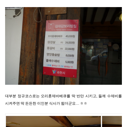
대부분 정규코스로는 오리훈제바베큐를 딱 반만 시키고, 들께 수제비를
시켜주면 딱 든든한 이인분 식사가 됩더군요.... ㅎㅎ