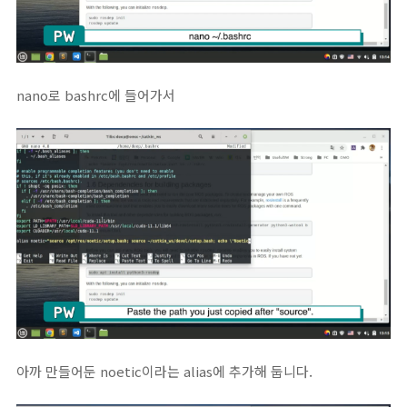
nano로 bashrc에 들어가서
아까 만들어둔 noetic이라는 alias에 추가해 둡니다.