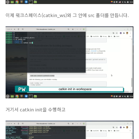
이제 워크스페이스(catkin_ws)와 그 안에 src 폴더를 만듭니다.
거기서 catkin init을 수행하고