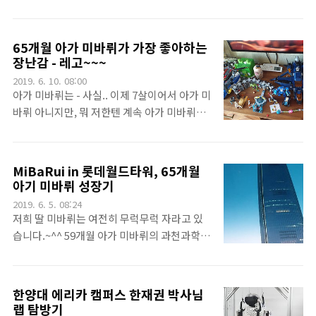
빠질 시기라고 하네요.이렇게, 앞니들은 가장
다. 그리고 그 때 약속을 잡고, 얼마전에 회사에
먼저 나오고, 또 가장 먼저 빠진다고 합니다. 이
방문을 했었습니다. 400여분이나 일하는 큰 회
는 정말 쉽게 뺐는데, 빠진 직후 놀랬는지 한동
사인지 모르고 갔다가 큰 규모에 깜짝 놀래고,
65개월 아가 미바뤼가 가장 좋아하는
안 울다가 일찍 잠들었습니다. 평상시 같으면
또 (비록 저야 밖에서 보는 거지만) 좋은 분위
장난감 - 레고~~~
사진찍고 할텐데, 이 날은 우는 아기 짠해서 그
기에 또한 놀랬답니다.^^저 문을 통과해서 출
2019. 6. 10. 08:00
럴 겨를이 없었네요.ㅠㅠ.그래서 자고 있는 사
근을 시작한 분들은 처음에 어떤 기분이었을까
아가 미바뤼는 - 사실.. 이제 7살이어서 아가 미
이 이를 찍었습니..
요~^^그리고, 벽에는 이렇게 근무하는 직원들
바뤼 아니지만, 뭐 저한텐 계속 아가 미바뤼입
의 폴라로이드 사진이 있었습니다. 이것도 또
니다.^^ 아가 미바뤼는 레고를 참 좋아한답니
재미있는 모습인것 같습니다. 저~ 왼쪽은 빼곡
다. 아가 미바뤼가 40개월쯤일때 아가 미바뤼
하게 정렬되어 있고, 오른쪽으로 갈 수록 정렬
의 엄마(^^)가 레고 전용 책상도 만들어 줬어
MiBaRui in 롯데월드타워, 65개월
되지 않았는데.. 뭔가 의미가 있는 걸까요^^휴
는데요. 그 때문인지 참 아가 미바뤼는 레고를
아기 미바뤼 성장기
게실 겸 대 회의실 처럼 쓰는 공간인 것 같았습
좋아합니다.^^이런 레고들이 모여있으면~득
2019. 6. 5. 08:24
니다.~ "미래는 규제할 수 없다"는 책이 요즘
템(^^)하기 전까진 움직이질 않는답니다.ㅠ
저희 딸 미바뤼는 여전히 무럭무럭 자라고 있
"타다"의 이슈를 보여주는 것 ..
ㅠ.이렇게 정신을 놓는거죠...물론 저도 살짝
습니다.~^^ 59개월 아가 미바뤼의 과천과학관
정신을 놓고 싶습니다.ㅠㅠ.그러나 아가 미바
이야기를 올리고 한동안 뜸했네요^^ 저희 가
뤼는 이렇게 레고를 좋아해요^^어찌나 좋아하
족은 얼마전에 처음으로 롯데월드타워 전망대
는지.. 레고가 조금 비싸긴 한데 안 사줄 수가
를 댕겨왔답니다.^^저런 웅장한~~^^. 저 높은
한양대 에리카 캠퍼스 한재권 박사님
없어요ㅠㅠㅎㅎ~뭐든 열심히 잘 만듭니다.~제
곳에 전망대를 보러 가기로 했죠. 아가 미바뤼
랩 탐방기
눈에는 조금 어렵지 않을까하는데, 여러번 노