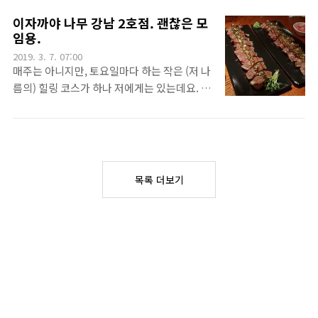
둬야겠네요^^와~~~ 패스트캠퍼스도 분명 사
였습니다. 그리고 2년 후에 2019년 모터쇼에
람 사는 곳이라 시끌시끌하겠지만.. 이 분들 분
이자까야 나무 강남 2호점. 괜찮은 모
이렇게 구경다녀왔답니다.~^^킨텍스는 변한
임용.
위기는 참 좋아 보입니다.^^요즘 제가 바람이
게 없는듯 합니다^^원래 예전에도 있었는지는
들었는지.. 이런 곳에서 직장생활을 해보고 싶
2019. 3. 7. 07:00
잘 모르겠는데, 소방과 치인관련 부서가 같이
네요^^아직 아무도 오지 않은 세미나~~~~ㅎ
매주는 아니지만, 토요일마다 하는 작은 (저 나
있더군요^^그리고, 미아방지 손목띠도 보였습
ㅎ 양해를 구하고 스탭분..
름의) 힐링 코스가 하나 저에게는 있는데요. 바
니다. 네.. 이런건 정말 필요한 것 같아요^^ 이
로 강의를 하는 것입니다. 꽤 즐겁게 일을 하고
런~~~ 들어가자마자 저 이쁜 차가 보이네요.
있죠. 회사일로 피곤하기도 하지만, 희한하게
~^^뭐 자동차 회사 부스는 아니지만, 이쁜 차
강의를 하는 것이 저에게는 또 하나의 즐거움
구경하러 간거니까요^^ 저런차 한 번 몰아보
이거든요. 그렇게 하는 강의가 벌써 10기를 지
고 싶네요^^여긴? 벤츠입니다.^^ 저 삼각별이
나고 있네요. 얼마전에 10기 수업을 종강해서,
뭔지.. 엄청나게 사람들의 관심을 받더군요
목록 더보기
종강 기념으로 관련된 스탭 분들과 식사 및 간
~^^A220.. 요즘 저희 ..
단 음주 자리를 가졌는데요. 오늘은 그 곳 이야
기를 하려구요.아자까야 나무 강남 2호점입니
다. 제가 토요일마다 수업을 하는 건물 바로 옆
에 있더라구요^^인테리어도 좋구요^^그냥 저
기 앉아서 한 잔 하고 싶네요^^왠지.. 술 맛이
좋을 것 같은 느낌??네~ 꽉 차네요^^꼬지 입니
다. 와우~ 맛? 있었죠^^그리고 사시미~~~이건