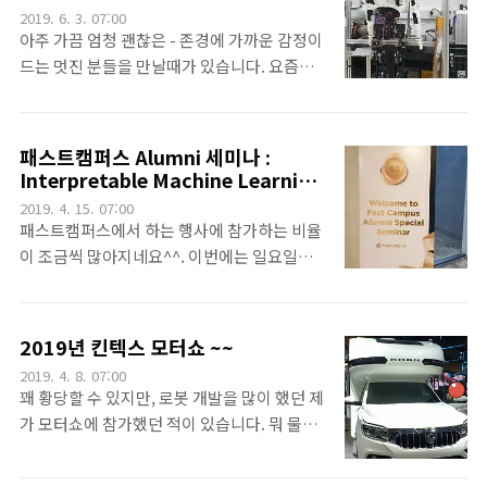
는 그냥 어디 엄마, 아빠랑 놀러만 간다고 하면
2019. 6. 3. 07:00
력하더라구요^^저렇게 집중을 하면.. 또 대견
그냥 좋아합니다.^^그날은 대기 줄이 길지 않
아주 가끔 엄청 괜찮은 - 존경에 가까운 감정이
하기도 하구요.ㅎㅎ 저 발가락에 힘주거..
더라구요^^표도 예쁘게 세 장을 구매하시고
드는 멋진 분들을 만날때가 있습니다. 요즘처
~~~저렇게 (무슨 공항 검색대처럼) 검색대를
럼 SNS나 하다못해 뉴스 등등으로 유명인을
통과해서, 100층 넘는 높이를 올라가면 됩니
만날 수 있지만, 저는 최근 이런 분을 아주 지척
다.^^ㅎㅎ 아가 미바뤼는 여기서 서울의 풍경
에서 직접 만나는 행운도 얻었답니다.^^.그 시
패스트캠퍼스 Alumni 세미나 :
도 보시고~^^저렇게 조형물과 같은 포즈~도
작은 박은정(Lucy Park)님이랍니다. 제가
Interpretable Machine Learning
잡으셨지요 ㅎㅎㅎ.117층에 내려서, 121층까
KoNLPy에 대해 소개할 정도로 존경한 분이
을 들었습니다.
2019. 4. 15. 07:00
지 놀다가 퇴장하면 됩니다.^^우리 미바뤼는
라, 정말 제 SNS에 이렇게 좋아한다는 이야기
패스트캠퍼스에서 하는 행사에 참가하는 비율
높은 곳이 무섭지 않나봐요...저런 ..
를 올렸죠. 그랬더니 이렇게 또 답변을 달아주
이 조금씩 많아지네요^^. 이번에는 일요일임
셨죠^^. 그리고 오늘은 이 분... 한재권 박사님
에도 불구하고 괜찮은 행사가 보여서 다녀왔습
과 엄윤설 (음.. 사장님?)을 만나게 되었답니
니다.~~여긴 어딜까요? 강남의 maru180입니
다.^^. 역시 SNS에 소심하게 팬이라고 이야기
다.올때마다 느끼지만, 저기 안에 한 번 들어가
2019년 킨텍스 모터쇼 ~~
를 했지요^^그래도 바로바로 랩을 이렇게 공
보고 싶네요^^흠.. 저도 창업.. 쿨럭~~~어.. 뭔
2019. 4. 8. 07:00
개해 주셨답니다. 한재권 박사님은 한양대 에
가 이름이 익은 회사들도 보입니다.^^그리고,
꽤 황당할 수 있지만, 로봇 개발을 많이 했던 제
리카 캠퍼스, 로봇공학과에서 교수님으로 계
제가 오늘 참석하는 세미나~~~흠.. 스타트업
가 모터쇼에 참가했던 적이 있습니다. 뭐 물론
시는데요. 교수 연구실은 ..
~~~ 저도 스타트업 해보고 싶어요~^^흠.. 명언
로봇업체로서는 아니고, 로봇을 주문한 한 업
입니다.실천하긴 어렵지만.. 그래도 기억은 해
체 때문에 참가했지요. 그때가 2017년 모터쇼