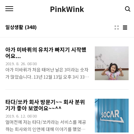
본문 바로가기
PinkWink
일상생활
(348)
아가 미바뤼의 유치가 빠지기 시작했
어요...
2019. 8. 26. 08:00
아가 미바뤼가 처음 태어난 날은 3이라는 숫자
가 많았습니다. 13년 12월 13일 오후 3시 33분
에 태어났으니까요.^^ 그리고 지금 68개월이
되는 때, 19년 8월 중순 아가 미바뤼의 유치 중
하나가 빠졌답니다.^^저렇게 병원에 누워만
타다/쏘카 회사 방문기~~ 회사 분위
있어서 뭔가 기분이 다운되네요... 사실 아가
기가 좋아 보였어요~~^^
미바뤼는 치과의 천장에 있는 모니터에서 파카
2019. 6. 12. 08:00
추를 보고 있습니다만, 엄마아빠는 저 장면이
얼머전에 저는 타다/쏘카라는 서비스를 제공
마냥 재미있지는 않았죠.ㅠㅠ. 그리고, 유치가
하는 회사와의 인연에 대해 이야기를 했었습니