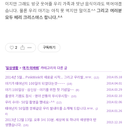
이지만 그래도 방긋 웃어줄 우리 가족과 맛난 음식이라도 먹어야겠
습니다. 물론 우리 아기는 아직 못 먹지만 말이죠^^
그리고 여러분
모두 메리 크리스마스 랍니다.^^
2
구독하기
'
일상생활
>
아가 미바뤼
' 카테고리의 다른 글
2014년 5월... PinkWink의 새로운 시작... 그리고 우리딸..ㅠㅠ.
2014.05.18
(12)
아기가 태어난지 100일이 되었다는것~~~~
2014.04.01
(18)
아기 100일상 - 삼신상 - 아기를 위한 첫 기념일~~
2014.03.29
(8)
출생의 기쁨도 잠시 - 영아 산통의 무시무시함~
2014.02.10
(10)
우리 수아~ 50일 촬영을 했네요~^^
2014.02.06
(12)
태어난지 50일쯤 깡패같은 우리 딸내미를 소개해 드립니다.ㅠㅠ.
(2
2014.01.26
4)
2013년 12월 13일. 오후 3시 33분. 세상에 또 하나의 새생명이 탄
2013.12.16
생했습니다.
(16)