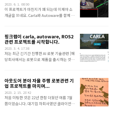
이용해서 ABB로봇의 ROS1 패키지를 ROS2
2023. 6. 1. 08:00
관의 연구원들께서 프로젝트 진행의 부스트
용으로 변경하고 3D 카메라의 영상에서 서로
이 프로젝트가 마친지가 꽤 되는데 이제야 소
업, 진행속도의 가속력(^^)..
붙어서 구분이 잘 안되던 박스들을 잘 인식하
개글을 쓰네요. Carla와 Autoware를 함께 사
게 하고 인식된 박스의 윗면(평면)을 찾아서,
용하려는 분들이 많아지고 있는데요. 이번에
인식하고 인식된 박스들의 윗면 중 가장 높은
저희는 두 도구를 ROS2에서 사용하려는 목표
윗면을 찾아서 공간상의 좌표를 로봇에게 전송
를 가진 회사의 의뢰를 받았습니다. 목표는 아
핑크랩이 carla, autoware, ROS2
하는 일입니다. 우리는 재미있어 보이면 하니
래와 같습니다. 회사내 막 빌드 중인 개발팀이
관련 프로젝트를 시작합니다.
까요^^. 작업장은 이렇게 생겼습니다. 로봇직
바로 사용할 수 있도록 Carla와 Autoware를
2023. 3. 4. 17:38
업혁신센터는 교육의 역할이 강하기 때문에 다
Ubuntu 20.04에서 ROS2용으로 환경설정을
저는 최근 긴기간 진행한 AI 로봇 기술관련 [해
양한 로봇과 실습환경이 꾸며져 있습니다. 거
하는 것을 문서화 Carla의 사용법과
당회사에서는 로봇으로 제품을 출시하는 것이
기..
Autoware의 사용법을 문서화 위 두 가지를
아니어서^^] 프로젝트를 마치고 잠시 소강상
모두 잘 하는 신입 엔지니어 취업 주선 아래의
태였다가 이번에 새롭게 짧은 기간으로 새로운
글에 그 내용을 정리하면서 핑크랩이 프로젝트
프로젝트를 진행합니다. carla는 자율주행 시
아웃도어 분야 자율 주행 로봇관련 기
를 진행한다고 알렸었죠.
스템용 시뮬레이터로 unreal 엔진 기반인데
업 프로젝트를 마치며...
https://pinkwink.kr/1420 핑크랩이 carla,
요즘 관심있는 분들이 많으시죠. 이번 클라이
2023. 2. 15. 23:42
autoware, ROS2 관련 프로젝트를 시작합니
언트는 무거운 이 도구들과 ROS2를 이용하여
처음 미팅한 것은 22년 한참 더웠던 여름 7월
다. 저는 최..
원할한 시뮬레이션 환경을 회사내에 구축하고
쯤이었습니다. 대기업 자회사였던 클라이언트
싶어 합니다. 그래서 클라이언트와의 상담으
는 아웃도어 분야로 새롭게 진출하기를 원했던