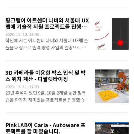
할 수 있구요.Traffic Manager나 Task
이랍니다. 아직 완전히 끝날려면 몇 개월 더 있
Manager의 강력한 기능을 가지고 확장성을
어야할 듯 하지만, 소개하고 싶은 생각에 손이
확보하기도 참 좋습니다.시뮬레이션에서도 좋
근질근질해서 한 번 소개하려고 합니다.일단,
핑크랩이 아트센터 나비와 서울대 UX
은 성능을 보여주며 Panel등의 활용성도 뛰어
저희 교육용 로봇은 미니멀합니다.^^. 센서도
랩에 기술적 지원 프로젝트를 진행했
납니다.특히 저희의 업력에 비해 경험을 많이
초음파센서, 부저, DC모터 2개, IMU 이렇게
습니다. ESP32, UWB 등을 활용한
2023. 11. 12. 13:43
했다고 생각도 합니다.OpenRMF 교육을 생
있지요.아직 바디 색상은 확정이 아닙니다만,
공간 위치인식 및 음성 전송
작년에 저는 아트센터 나비와 서울대 UX랩 분
각하고 있는 기관이 있으시다면 저희 핑크..
라이다가 있는 모델과 없는 모델로 구분됩니
들을 대상으로 인력 양성 사업의 일종으로 아
다. 그리고 라이다가 없는 모델은 라즈베리파
두이노 등 HW관련 수업을 진행했습니다. 그
이5 모델이 들어가고, 라이다 모델은 라즈베리
인연으로 이번에 핑크랩이 ESP32, UWB 등을
파이4B 모델이 탑재됩니다. 하드웨어는 노멀
활용한 공간 위치인식 및 음성 전송 관련된 프
3D 카메라를 이용한 박스 인식 및 박
하지만, 덕분에 ROS2나 딥러닝을 이용한 자
로젝트를 살짝 진행했습니다. 배경
스 위치 계산 - 디팔렛타이징
율주행이라는 컨텐츠를 소화하는데도 작아질
https://pinkwink.kr/1418 아트센터 나비
2023. 11. 11. 17:23
수 있는거죠^^특히나 중요한것은 저희의 컨텐
에서 예술쪽 분들에게 아두이노 교육을 진행했
23년 추석이 있던 9월, 10월 2개월 동안 핑크
츠입니다. 충분한 학습 효과를 노리기 위해
습니다. 시작은 작년인 2022년 10월부터입니
랩은 한가지 재미있는 프로젝트를 진행했습니
고..
다. 어떤때는 일주에 한번, 또 어떤때는 2~3주
다. 저희에게 의뢰를 주신 기관은 구미에 있는
걸러 한 번씩 금요일마다 오후에 진행되었습니
로봇직업혁신센터입니다. 의뢰를 받고 저희는
다. 처음 이 건을 의뢰해 주신 분은 한국로봇융
아래의 내용을 수행했습니다. 기존에 센터에
PinkLAB이 Carla - Autoware 프
합연구원이었습니다 pinkwink.kr 이때 여러
서 보유하고 있는 ABB 로봇팔과 3D카메라를
로젝트를 잘 마쳤습니다.
대화중에 무언가 큰~~~~ 계획을 하시는 두 기