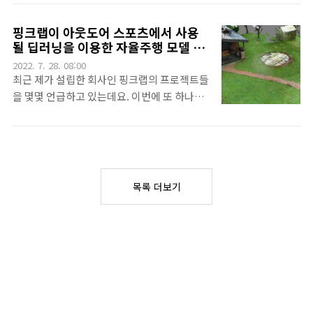
로 저희 핑크랩은 인턴쉽을 핑크랩 내에서 진
모양입니다. 주행 로봇 기술이 필요하다고 판
행하고 해당 인턴이 클라이언트가 원하는 산출
단을 했고, 어떻게 저떻게 저에게까지 연락이
핑크랩이 아웃도어 스포츠에서 사용
물을 직접 개발하도록 유도하고 그 산출물과
되었습니다. 그리고 저는 제품의 목표에 대해
될 딥러닝을 이용한 자율주행 모델 개
함께 직원으로 해당 회사에 합류하도록 진행합
제가 생각한 내용을 이야기하면서 점점 구체화
발에 참여합니다.
2022. 7. 28. 08:00
니다. 매우 핑크랩과 어울리는 진행입니다.^^.
된 내용으로 8월 초에 팀을 빌딩하면서 저의 역
최근 제가 설립한 회사인 핑크랩의 프로젝트들
CARLA는 처음부터 자율 주행 시스템의 개
할이 시작되었습니다. 프로젝트 시작 그렇게
을 몇몇 언급하고 있는데요. 이번에 또 하나의
발,..
시작된 일에서 제가 목표로 잡은 것은 다음과
프로젝트를 시작해서 기쁜 마음으로 알려드릴
같습니다. 팀빌딩 : 회사의 관련 제품의 개발조
려고 합니다. 이번에 핑크랩은 아웃도어 스포
직이 아직 만들어 지지 않았었습니다. 그래서
츠에서 활용할 자율주행 모델을 개발하려는 클
클라이언트가 생각한 제품의 기술적 목표를 설
라이언트의 초기 과정에 합류하기로 했습니
정하고 팀빌딩을 고민하기 시작했습니다. 기
다. 아웃도어이다보니 GPS만 사용할 수가 없
목록 더보기
술 개발 방향 설정 : 자문 회의 단계에서는 클라
다는 판단에 딥러닝도 함께 이용하려고 합니
이언트가 원하는 제품의 목표를 이해하려고 노
다. 핑크랩의 역할 이번 프로젝트에서 초반 개
력..
발에 맨파워가 4명 정도에 리더가 필요하다고
생각했습니다. 리더급 개발자가 확보될때까지
그 역할을 제가 하면서 초반 맨파워에 제가 추
천한 3인이 들어가고, 또 이 프로젝트를 위해
클라이언트가 직접 채용한 1인으로 구성되었