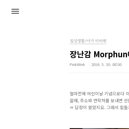
본문 바로가기
일상생활/아가 미바뤼
장난감 Morphu
PinkWink
2016. 5. 30. 08:00
얼마전에 어린이날 기념으로다 아가
을때, 주소와 연락처를 보내면 선물
ㅠ 답장이 왔었지요. 그래서 힘들게