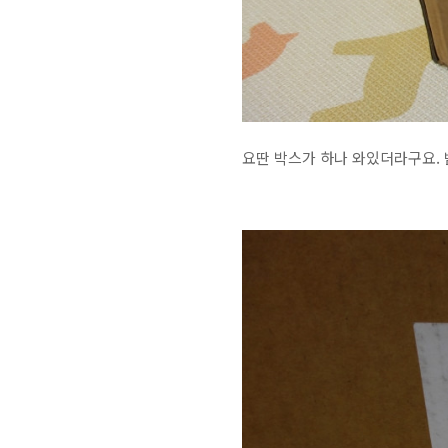
요딴 박스가 하나 와있더라구요. 받