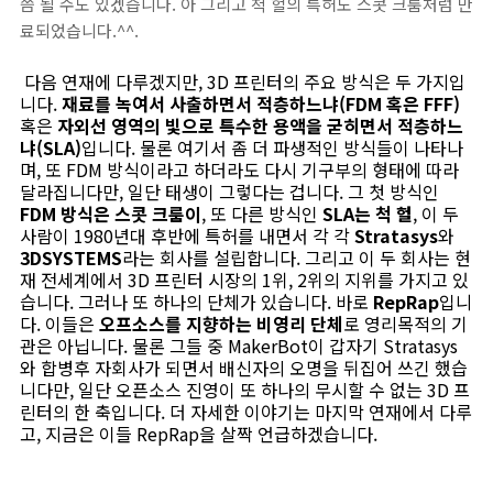
쯤 될 수도 있겠습니다. 아 그리고 척 헐의 특허도 스콧 크룸처럼 만
료되었습니다.^^.
다음 연재에 다루겠지만, 3D 프린터의 주요 방식은 두 가지입
니다.
재료를 녹여서 사출하면서 적층하느냐(FDM 혹은 FFF)
혹은
자외선 영역의 빛으로 특수한 용액을 굳히면서 적층하느
냐(SLA)
입니다. 물론 여기서 좀 더 파생적인 방식들이 나타나
며, 또 FDM 방식이라고 하더라도 다시 기구부의 형태에 따라
달라집니다만, 일단 태생이 그렇다는 겁니다. 그 첫 방식인
FDM 방식은 스콧 크룸이
, 또 다른 방식인
SLA는 척 헐
, 이 두
사람이 1980년대 후반에 특허를 내면서 각 각
Stratasys
와
3DSYSTEMS
라는 회사를 설립합니다. 그리고 이 두 회사는 현
재 전세계에서 3D 프린터 시장의 1위, 2위의 지위를 가지고 있
습니다. 그러나 또 하나의 단체가 있습니다. 바로
RepRap
입니
다. 이들은
오프소스를 지향하는 비영리 단체
로 영리목적의 기
관은 아닙니다. 물론 그들 중 MakerBot이 갑자기 Stratasys
와 합병후 자회사가 되면서 배신자의 오명을 뒤집어 쓰긴 했습
니다만, 일단 오픈소스 진영이 또 하나의 무시할 수 없는 3D 프
린터의 한 축입니다. 더 자세한 이야기는 마지막 연재에서 다루
고, 지금은 이들 RepRap을 살짝 언급하겠습니다.