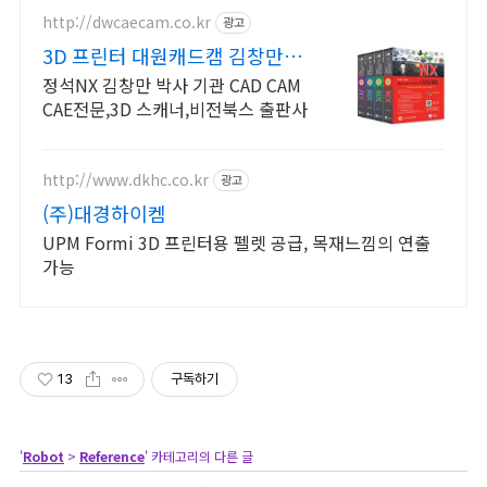
http://dwcaecam.co.kr
광고
3D 프린터 대원캐드캠 김창만박
사 NX 총4권출판
정석NX 김창만 박사 기관 CAD CAM
CAE전문,3D 스캐너,비전북스 출판사
http://www.dkhc.co.kr
광고
(주)대경하이켐
UPM Formi 3D 프린터용 펠렛 공급, 목재느낌의 연출
가능
13
구독하기
'
Robot
>
Reference
' 카테고리의 다른 글