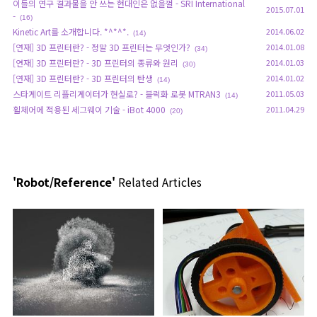
이들의 연구 결과물을 안 쓰는 현대인은 없을껄 - SRI International
2015.07.01
-
(16)
Kinetic Art를 소개합니다. *^*^*.
2014.06.02
(14)
[연재] 3D 프린터란? - 정말 3D 프린터는 무엇인가?
2014.01.08
(34)
[연재] 3D 프린터란? - 3D 프린터의 종류와 원리
2014.01.03
(30)
[연재] 3D 프린터란? - 3D 프린터의 탄생
2014.01.02
(14)
스타게이트 리플리게이터가 현실로? - 블럭화 로봇 MTRAN3
2011.05.03
(14)
휠체어에 적용된 세그웨이 기술 - iBot 4000
2011.04.29
(20)
'Robot/Reference'
Related Articles