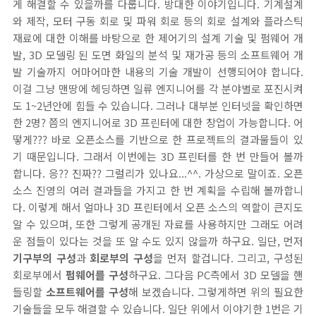
게 해결할 수 있을까를 다룹니다. 방대한 이야기입니다. 기계설계
와 제작, 모터 구동 회로 및 파워 회로 등의 회로 설계와 플라스틱
재료에 대한 이해를 바탕으로 한 제어기의 설계 기술 및 펌웨어 개
발, 3D 모델링 된 도면 화일의 분석 및 재가공 등의 소프트웨어 개
발 기술까지 어마어마한 내용의 기술 개발이 선행되어야 합니다.
이걸 그냥 맨땅에 헤딩하면 일류 엔지니어를 각 분야별로 포진시켜
도 1~2년안에 힘들 수 있습니다. 그러나 대부분 인터넷을 확인하면
한 2명? 쯤의 엔지니어로 3D 프린터에 대한 창업이 가능합니다. 어
떻게??? 바로 오픈소스를 기반으로 한 프로젝트의 결과물들이 있
기 때문입니다. 그래서 이번에는 3D 프린터를 한 번 만들어 볼까
합니다. 응?? 진짜?? 그럴리가 있나요...^^. 가상으로 말이죠. 오픈
소스 진영의 여러 결과들을 가지고 한 번 계획을 수립해 볼까합니
다. 이렇게 해서 얼마나 3D 프린터에서 오픈 소스의 역할이 큰지도
알 수 있으며, 또한 그렇게 공개된 자료를 사용하지만 그래도 어려
운 점들이 있다는 것을 또 알 수도 있지 않을까 하구요. 일단, 먼저
기구부의 구성
과
회로부의 구성
을 먼저 할겁니다. 그리고, 구성된
회로부에서
펌웨어를 구성
하구요. 그다음 PC측에서 3D 모델을 핸
들링할
소프트웨어를 구성
해 보겠습니다. 그렇게하면 위의 필요한
기술들을 모두 해결할 수 있습니다. 일단 위에서 이야기한 1번은 기