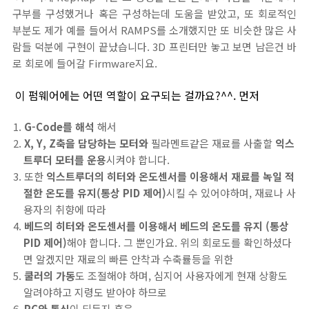
구부를 구성했거나 혹은 구성하는데 도움을 받았고, 또 회로적인
부분도 제가 예를 들어서 RAMPS를 소개했지만 또 비슷한 많은 사
람들 덕분에 구현이 끝났습니다. 3D 프린터만 놓고 보면 남은건 바
로 회로에 들어갈 Firmware지요.
이 펌웨어에는 어떤 역할이 요구되는 걸까요?^^. 먼저
G-Code를 해석
해서
X, Y, Z축을 담당하는 모터와
필라멘트같은 재료를 사출할
익스
트루더 모터를 운용
시켜야 합니다.
또한
익스트루더의 히터와 온도센서를 이용해서 재료를 녹일 적
절한 온도를 유지(통상 PID 제어)
시킬 수 있어야하며, 재료나 사
용자의 취향에 따라
베드의 히터와 온도센서를 이용해서 베드의 온도를 유지 (통상
PID 제어)
해야 합니다. 그 뿐인가요. 위의 회로도를 확인하셨다
면 알겠지만 재료의 빠른 안착과 수축률등을 위한
쿨러의 가동
도 조절해야 하며, 심지어 사용자에게 현재 상황도
알려야하고 지령도 받아야 하므로
PC와 통신
이 되든지 혹은