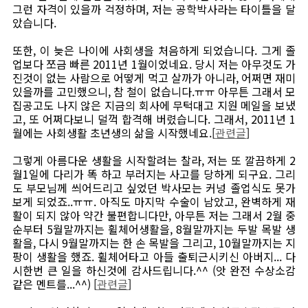
그런 자격이 있을까 걱정하며, 저는 공학박사라는 타이틀을 달
았습니다.
또한, 이 늦은 나이에 사회생을 처음하게 되었습니다. 그게 졸
업보다 쪼금 빠른 2011년 1월이었네요. 당시 저는 아무것도 가
진것이 없는 사람으로 어떻게 먹고 살까가 아니라, 어쩌면 재미
있을까를 고민했으니, 참 철이 없습니다.ㅠㅠ 아무튼 그래서 모
집공고도 나지 않은 지금의 회사에 무턱대고 지원 메일을 보냈
고, 또 어쩌다보니 덜꺽 합격해 버렸습니다. 그래서, 2011년 1
월에는 사회생활 초년생의 삶을 시작했네요.[
관련글
]
그렇게 아름다운 생활을 시작할려는 찰라, 저는 또 깔끔하게 2
월1일에 다리가 똑 하고 부러지는 사고를 당하게 되구요. 그리
도 부모님께 씌어드리고 싶었던 박사모는 커넝 졸업식도 못가
보게 되었죠..ㅠㅠ. 아직도 마지막 수술이 남았고, 완벽하게 재
활이 되지 않아 약간 불편합니다만, 아무튼 저는 그래서 2월 중
순부터 5월말까지는 휠체어생활을, 8월말까지는 두발 목발 생
활을, 다시 9월말까지는 한 손 목발을 그리고, 10월말까지는 지
팡이 생활을 했죠. 휠체어타고 아들 출퇴근시키신 아버지... 다
시한번 큰 일을 하신것에 감사드립니다.^^ (앗 완전 수상소감
같은 멘트를...^^) [
관련글
]