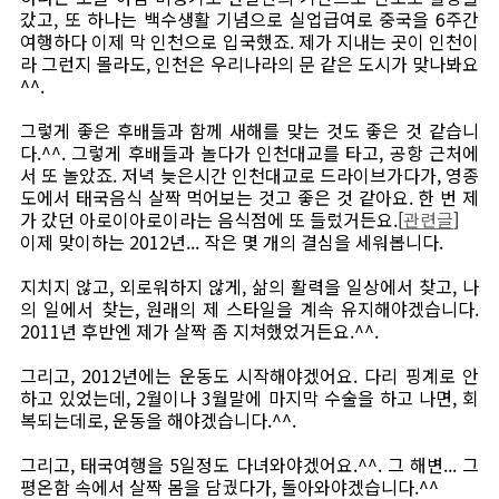
갔고, 또 하나는 백수생활 기념으로 실업급여로 중국을 6주간
여행하다 이제 막 인천으로 입국했죠. 제가 지내는 곳이 인천이
라 그런지 몰라도, 인천은 우리나라의 문 같은 도시가 맞나봐요
^^.
그렇게 좋은 후배들과 함께 새해를 맞는 것도 좋은 것 같습니
다.^^. 그렇게 후배들과 놀다가 인천대교를 타고, 공항 근처에
서 또 놀았죠. 저녁 늦은시간 인천대교로 드라이브가다가, 영종
도에서 태국음식 살짝 먹어보는 것고 좋은 것 같아요. 한 번 제
가 갔던 아로이아로이라는 음식점에 또 들렀거든요.[
관련글
]
이제 맞이하는 2012년... 작은 몇 개의 결심을 세워봅니다.
지치지 않고, 외로워하지 않게, 삶의 활력을 일상에서 찾고, 나
의 일에서 찾는, 원래의 제 스타일을 계속 유지해야겠습니다.
2011년 후반엔 제가 살짝 좀 지쳐했었거든요.^^.
그리고, 2012년에는 운동도 시작해야겠어요. 다리 핑계로 안
하고 있었는데, 2월이나 3월말에 마지막 수술을 하고 나면, 회
복되는데로, 운동을 해야겠습니다.^^.
그리고, 태국여행을 5일정도 다녀와야겠어요.^^. 그 해변... 그
평온함 속에서 살짝 몸을 담궜다가, 돌아와야겠습니다.^^