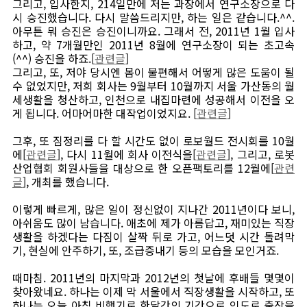
그리고, 입사한지, 214일만에 저는 과장에서 연구소장으로 다
시 승진했습니다. 다시 말씀드리지만, 하는 일은 같습니다.^^.
아무튼 뭐 승진은 승진이니까요. 그래서 전, 2011년 1월 입사
하고, 약 7개월만인 2011년 8월에 연구소장이 되는 초고속
(^^) 승진을 하죠.[
관련글
]
그리고, 또, 저야 당시엔 몸이 불편해서 어떻게 많은 도움이 될
수 없었지만, 저희 회사는 9월부터 10월까지 서울 가산동의 월
세생활을 청산하고, 인천으로 내집마련에 성공해서 이전을 오
게 됩니다. 어마어마한 대작업이었지요. [
관련글
]
그후, 또 짐정리를 다 할 시간도 없이 로보월드 전시회를 10월
에[
관련글
], 다시 11월에 회사 이전식을[
관련글
], 그리고, 로봇
산업협회 회원사들을 대상으로 한 오픈팩토리를 12월에[
관련
글
], 개최를 했습니다.
이렇게 빠르게, 많은 일이 정신없이 지나간 2011년이다 보니,
아쉬움도 많이 남습니다. 애초에 제가 아름답고, 재미있는 직장
생활을 하겠다는 다짐이 살짝 뒤로 가고, 어느덧 시간 돌려막
기, 현실에 안주하기, 또, 조급증내기 등의 모습을 모인거죠.
때마침. 2011년의 마지막과 2012년의 첫날에 후배들 몇몇이
찾아왔네요. 하나는 이제 막 서울에서 직장생활을 시작하고, 또
하나는 오늘 아침 비행기로 한달간의 기간으로 인도로 출장을