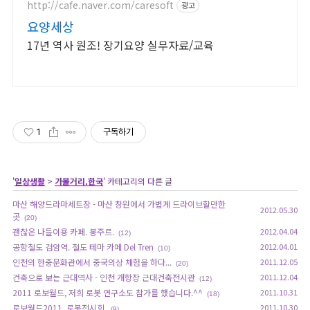
http://cafe.naver.com/caresoft
광고
요양세상
17년 역사 원조! 장기요양 실무자료/교육
1
구독하기
'
일상생활
>
가볼거리.한국
' 카테고리의 다른 글
마산 해양드라마세트장 - 마산 창원에서 가볍게 드라이브할만한
2012.05.30
곳
(20)
괜찮은 나들이용 카페. 봉주르.
2012.04.04
(12)
공항철도 검암역. 철도 테마 카페 Del Tren
2012.04.01
(10)
인천의 한중문화관에서 중국의상 체험을 하다...
2011.12.05
(20)
건축으로 보는 근대역사 - 인천 개항장 근대건축전시관
2011.12.04
(12)
2011 로보월드, 저희 로봇 연구소도 참가를 했습니다.^^
2011.10.31
(18)
로보월드2011. 로봇전시회.
2011.10.30
(9)