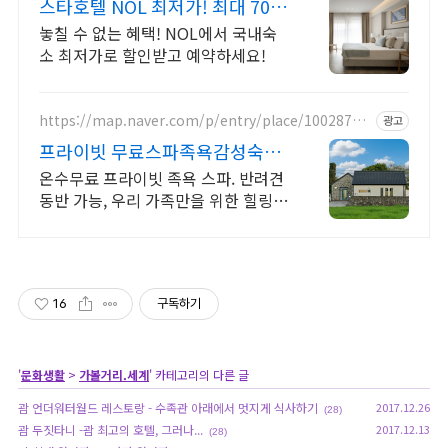
스타호텔 NOL 최저가! 최대 70%
더블업 할인!
놓칠 수 없는 혜택! NOL에서 국내숙
소 최저가로 할인받고 예약하세요!
https://map.naver.com/p/entry/place/10028778
광고
28
프라이빗 무료스파족욕감성숙소
제주 돌담감성, 반려견 환영
온수무료 프라이빗 족욕 스파. 반려견
동반 가능, 우리 가족만을 위한 힐링공
간. 제주 이주 10년차 부부가 직접 짓
고 꾸민 정성 가득 감성 스테이, 야외
바베큐
16
구독하기
'
문화생활
>
가볼거리.세계
' 카테고리의 다른 글
괌 언더워터월드 레스토랑 - 수족관 아래에서 멋지게 식사하기
2017.12.26
(28)
괌 두짓타니 -괌 최고의 호텔, 그러나...
2017.12.13
(28)