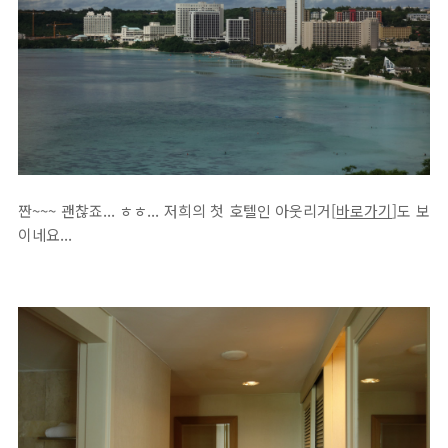
짠~~~ 괜찮죠... ㅎㅎ... 저희의 첫 호텔인 아웃리거[
바로가기
]도 보
이네요...