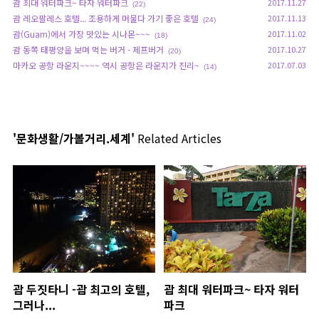
괌 최대 워터파크~ 타자 워터파크
2017.11.27
(22)
괌 레오팔레스 호텔... 조용하게 머물다 가기 좋은 호텔
2017.11.13
(24)
괌(Guam)에서 가장 맛있는 시나몬~~~
2017.11.02
(18)
괌 동쪽 태평양을 보며 먹는 버거 - 제프버거
2017.10.27
(20)
마카오 공항 라운지~~~~ 역시 공항은 라운지가 진리~
2017.07.03
(14)
'문화생활/가볼거리.세계'
Related Articles
괌 두짓타니 -괌 최고의 호텔,
괌 최대 워터파크~ 타자 워터
그러나...
파크