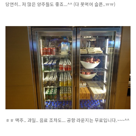
당연히.. 저 많은 양주들도 좋죠...^^ (다 못먹어 슬픈..ㅠㅠ)
ㅎㅎ 맥주.. 과일.. 음료 조차도... 공항 라운지는 무료입니다.~~~^^