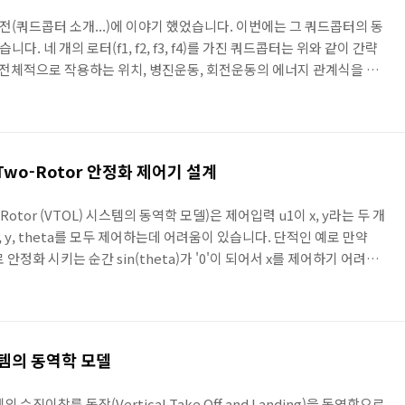
(쿼드콥터 소개...)에 이야기 했었습니다. 이번에는 그 쿼드콥터의 동
 네 개의 로터(f1, f2, f3, f4)를 가진 쿼드콥터는 위와 같이 간략
서 전체적으로 작용하는 위치, 병진운동, 회전운동의 에너지 관계식을 위
i는 병진운동 상태를 eta는 회전운동 상태를 의미하고, q는 그걸 합친 거
랑지안 방식으로 유도 하겠습니다. 위 식에 각 에너지를 대입하면 와 같
심의 회전행렬로 x-y-z의 3축 회전행렬을 적용하면 와 같이 제어입력을
 인자를 정리하고 투로터때처럼 시뮬레이션을..
wo-Rotor 안정화 제어기 설계
Rotor (VTOL) 시스템의 동역학 모델)은 제어입력 u1이 x, y라는 두 개
 y, theta를 모두 제어하는데 어려움이 있습니다. 단적인 예로 만약
로 안정화 시키는 순간 sin(theta)가 '0'이 되어서 x를 제어하기 어려워
태에 들어가는 제어입력을 분리시킬 필요가 생깁니다. 그래서 위에서처럼
 theta는 시간에 관한 함수기 때문에 theta에 관해 미분할때 조심하셔
), y_(4)에 인가되는 제어입력을 분리시킬 수 있게 됩니다. 이때 궤환선
c..
시스템의 동역학 모델
 수직이착륙 동작(Vertical Take Off and Landing)을 동역학으로