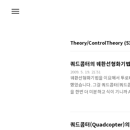
본문 바로가기
Theory/ControlTheory
(5
쿼드콥터의 궤환선형화기법
2009. 5. 19. 21:51
궤환선형화기법을 이요해서 투로터를
했었습니다. 그걸 쿼드콥터(쿼드콥터
을 한번 더 미분하고 식이 기니까 A,
계시스템을 안정화하는 a, b, c
다. Controller의 전체 블
제어 결과 입니다...^^
쿼드콥터(Quadcopter)