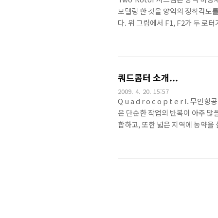
모델링 한 것을 양익의 장착각도를
다. 위 그림에서 F1, F2가 두 
총 3가지로서 위에 제시된것과 같
로 각기 위와 같이 정리해볼 수 있습
다. 일반적인 시뮬레이션이라면, 
Two-Rotor는 딱 위의 동역학에
쿼드콥터 소개...
2009. 4. 20. 15:57
Q u a d r o c o p t e 
은 단순한 작업의 반복이 아주 많을
합하고, 또한 넓은 지역에 농약을
다. II. 기존의 비행체를 무인화
지만, 어떤 한 지점위를 오랫동안
콥터는 제자리 비행이 가능하여 
제어를 하기 위한 알고리즘을 생각