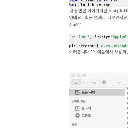
import
 seaborn 
as
%
뭐 당연한 이야기지만 matplotli
인데요.. 최근 연재로 다루었지요^
지요^^
rc(
'font'
, 
family
=
'AppleG
plt.rcParams[
'axes.unicod
이러합니다.^^. 애플에서 사용하는