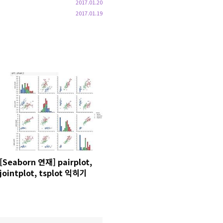
2017.01.20
2017.01.19
[Seaborn 연재] pairplot,
jointplot, tsplot 익히기