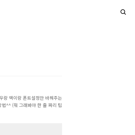
도우랑 맥이랑 폰트설정만 바꿔주는
법^^ (뭐 그래봐야 한 줄 짜리 팁