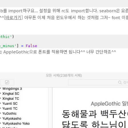
b를 import하구요... 설정을 위해 rc도 import합니다. seaborn
^[
바로가기
] 아무튼 이제 처음 윈도우에서 하는 것처럼 그저~ font 
othic'
)

e_minus'
] 
=
False
 AppleGothic으로 폰트를 적용하면 됩니다^^ 너무 간단하죠^^