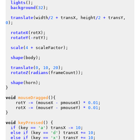
lights
();

background
(
32
);

translate
(width
/
2
+
 transX, height
/
2
+
 transY, 
0
);

rotateX
(rotX);

rotateY
(
-
rotY);

scale
(
4
+
 scaleFactor);

shape
(body);

translate
(
0
, 
10
, 
20
);

rotateZ
(
radians
(frameCount));

shape
(horn);

}

void
mouseDragged
(){

    rotY 
-=
 (mouseX 
-
 pmouseX) 
*
0.01
;

    rotX 
-=
 (mouseY 
-
 pmouseY) 
*
0.01
;

}

void
keyPressed
() {

if
 (key 
==
'a'
) transX 
-=
10
;

else
if
 (key 
==
'd'
) transX 
+=
10
;

else
if
 (key 
==
'x'
) transY 
+=
10
;
