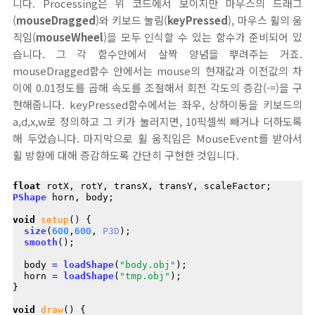
니다. Processing은 위 코드에서 보이지만 마우스의 드래그
(
mouseDragged
)와 키보드 눌림(
keyPressed
), 마우스 휠의 움
직임(
mouseWheel
)을 모두 인식할 수 있는 함수가 준비되어 있
습니다. 그 각 함수안에서 살짝 양념을 뿌려주는 거죠.
mouseDragged함수 안에서는 mouse의 현재값과 이전값의 차
이에 0.01정도를 곱해 속도를 조절해서 회전 각도의 증감(-=)을 구
현해줍니다. keyPressed함수에서는 좌우, 상하이동을 키보드의
a,d,x,w로 정의하고 그 키가 눌러지면, 10픽셀씩 빼거나 더하도록
해 두었습니다. 마지막으로 휠 움직임은 MouseEvent를 받아서
휠 방향에 대해 증감하도록 간단히 구현한 것입니다.
float
PShape
 horn, body;

void
setup
() {

size
(
600
,
600
, 
P3D
);

smooth
();

  body 
=
loadShape
(
"body.obj"
);

  horn 
=
loadShape
(
"tmp.obj"
);

}

void
draw
() {
