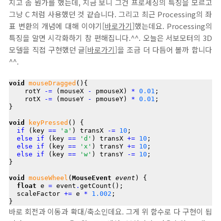
지고 좀 뭔가를 했는데, 지금 보니 그건 프로세싱의 특징을 모르고
그냥 C 처럼 사용했던 것 같습니다. 그리고 최근 Processing의 좌
표 변환의 개념에 대해 이야기[
바로가기
]했는데요. Processing의
특징을 알면 시각화하기 참 편해집니다.^^. 오늘은 서보모터의 3D
모델을 직접 구현했던 글[
바로가기
]을 조금 더 다듬어 볼까 합니다
^^.
void
mouseDragged
(){

    rotY 
-=
 (mouseX 
-
 pmouseX) 
*
0.01
;

    rotX 
-=
 (mouseY 
-
 pmouseY) 
*
0.01
;

}

void
keyPressed
() {

if
 (key 
==
'a'
) transX 
-=
10
;

else
if
 (key 
==
'd'
) transX 
+=
10
;

else
if
 (key 
==
'x'
) transY 
+=
10
;

else
if
 (key 
==
'w'
) transY 
-=
10
;

}

void
mouseWheel
(
MouseEvent
event
) {

float
 e 
=
 event
.
getCount();

  scaleFactor 
+=
 e 
*
1.002
;

바로 회전과 이동과 확대/축소인데요. 그게 위 함수로 다 구현이 됩