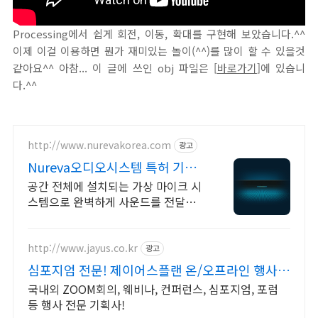
Processing에서 쉽게 회전, 이동, 확대를 구현해 보았습니다.^^
이제 이걸 이용하면 뭔가 재미있는 놀이(^^)를 많이 할 수 있을것
같아요^^ 아참... 이 글에 쓰인 obj 파일은 [
바로가기
]에 있습니
다.^^
http://www.nurevakorea.com
광고
Nureva오디오시스템 특허 기술
의 가상 마이크로폰
공간 전체에 설치되는 가상 마이크 시
스템으로 완벽하게 사운드를 전달하
는 스피커바
http://www.jayus.co.kr
광고
심포지엄 전문! 제이어스플랜 온/오프라인 행사기
획 대행!
국내외 ZOOM회의, 웨비나, 컨퍼런스, 심포지엄, 포럼
등 행사 전문 기획사!