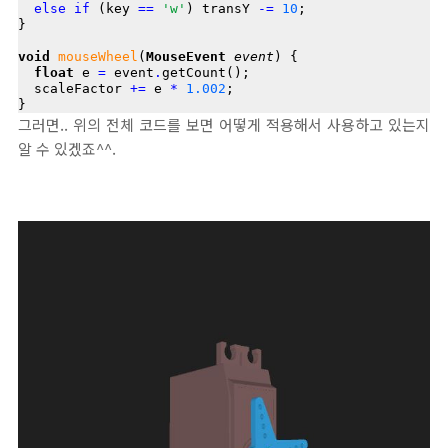
else
if
 (key 
==
'w'
) transY 
-=
10
;

}

void
mouseWheel
(
MouseEvent
event
) {

float
 e 
=
 event
.
getCount();

  scaleFactor 
+=
 e 
*
1.002
;

그러면.. 위의 전체 코드를 보면 어떻게 적용해서 사용하고 있는지
알 수 있겠죠^^.