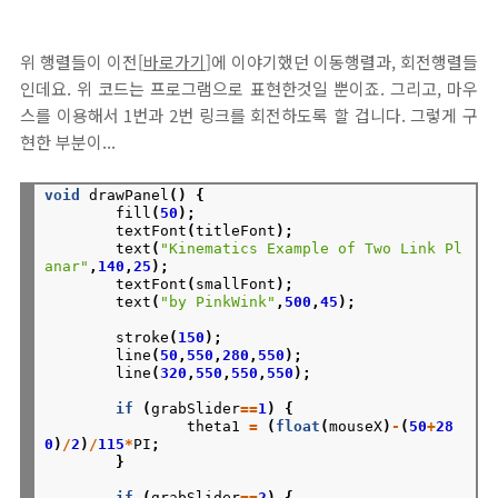
위 행렬들이 이전[
바로가기
]에 이야기했던 이동행렬과, 회전행렬들
인데요. 위 코드는 프로그램으로 표현한것일 뿐이죠. 그리고, 마우
스를 이용해서 1번과 2번 링크를 회전하도록 할 겁니다. 그렇게 구
현한 부분이...
void
drawPanel
()
{
fill
(
50
);
textFont
(
titleFont
);
text
(
"Kinematics Example of Two Link Pl
anar"
,
140
,
25
);
textFont
(
smallFont
);
text
(
"by PinkWink"
,
500
,
45
);
stroke
(
150
);
line
(
50
,
550
,
280
,
550
);
line
(
320
,
550
,
550
,
550
);
if
(
grabSlider
==
1
)
{
theta1
=
(
float
(
mouseX
)
-
(
50
+
28
0
)
/
2
)
/
115
*
PI
;
}
if
(
grabSlider
==
2
)
{