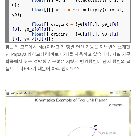
float
[][]
y0_1
=
Mat
.
multiply
(
T_0_1
,
y
0
);
float
[][]
y0_2
=
Mat
.
multiply
(
T_total
,
y0
);
float
[]
originX
=
{
y0
[
0
][
3
],
y0_1
[
0
]
[
3
],
y0_2
[
0
][
3
]};
float
[]
originY
=
{
y0
[
1
][
3
],
y0_1
[
1
]
[
3
],
y0_2
[
1
][
3
]};
참... 위 코드에서 Mat이라고 된 행렬 연산 기능은 지난번에 소개했
던 Papaya 라이브러리[
바로가기
]를 사용하고 있습니다. 사실 기구
학중에서 쉬운 정방향 기구학은 저렇게 변환행렬이 단지 행렬의 곱
셈으로 나타나기 때문에 아주 쉽지요^^.