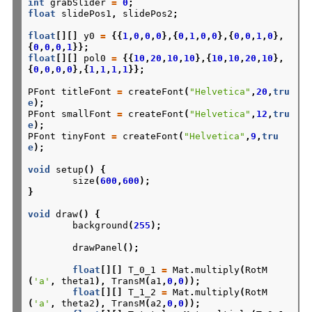
int
grabSlider
=
0
;
float
slidePos1
,
slidePos2
;
float
[][]
y0
=
{{
1
,
0
,
0
,
0
},{
0
,
1
,
0
,
0
},{
0
,
0
,
1
,
0
},
{
0
,
0
,
0
,
1
}};
float
[][]
pol0
=
{{
10
,
20
,
10
,
10
},{
10
,
10
,
20
,
10
},
{
0
,
0
,
0
,
0
},{
1
,
1
,
1
,
1
}};
PFont
titleFont
=
createFont
(
"Helvetica"
,
20
,
tru
e
);
PFont
smallFont
=
createFont
(
"Helvetica"
,
12
,
tru
e
);
PFont
tinyFont
=
createFont
(
"Helvetica"
,
9
,
tru
e
);
void
setup
()
{
size
(
600
,
600
);
}
void
draw
()
{
background
(
255
);
drawPanel
();
float
[][]
T_0_1
=
Mat
.
multiply
(
RotM
(
'a'
,
theta1
),
TransM
(
a1
,
0
,
0
));
float
[][]
T_1_2
=
Mat
.
multiply
(
RotM
(
'a'
,
theta2
),
TransM
(
a2
,
0
,
0
));