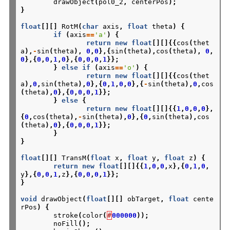
drawObject
(
pol0_2
,
centerPos
);
}
float
[][]
RotM
(
char
axis
,
float
theta
)
{
if
(
axis
==
'a'
)
{
return
new
float
[][]{{
cos
(
thet
a
),
-
sin
(
theta
),
0
,
0
},{
sin
(
theta
),
cos
(
theta
),
0
,
0
},{
0
,
0
,
1
,
0
},{
0
,
0
,
0
,
1
}};
}
else
if
(
axis
==
'o'
)
{
return
new
float
[][]{{
cos
(
thet
a
),
0
,
sin
(
theta
),
0
},{
0
,
1
,
0
,
0
},{
-
sin
(
theta
),
0
,
cos
(
theta
),
0
},{
0
,
0
,
0
,
1
}};
}
else
{
return
new
float
[][]{{
1
,
0
,
0
,
0
},
{
0
,
cos
(
theta
),
-
sin
(
theta
),
0
},{
0
,
sin
(
theta
),
cos
(
theta
),
0
},{
0
,
0
,
0
,
1
}};
}
}
float
[][]
TransM
(
float
x
,
float
y
,
float
z
)
{
return
new
float
[][]{{
1
,
0
,
0
,
x
},{
0
,
1
,
0
,
y
},{
0
,
0
,
1
,
z
},{
0
,
0
,
0
,
1
}};
}
void
drawObject
(
float
[][]
obTarget
,
float
cente
rPos
)
{
stroke
(
color
(
#
000000
));
noFill
();