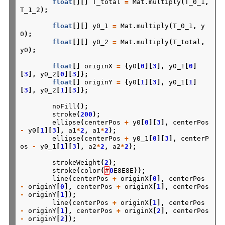
float
[][]
T_total
=
Mat
.
multiply
(
T_0_1
,
T_1_2
);
float
[][]
y0_1
=
Mat
.
multiply
(
T_0_1
,
y
0
);
float
[][]
y0_2
=
Mat
.
multiply
(
T_total
,
y0
);
float
[]
originX
=
{
y0
[
0
][
3
],
y0_1
[
0
]
[
3
],
y0_2
[
0
][
3
]};
float
[]
originY
=
{
y0
[
1
][
3
],
y0_1
[
1
]
[
3
],
y0_2
[
1
][
3
]};
noFill
();
stroke
(
200
);
ellipse
(
centerPos
+
y0
[
0
][
3
],
centerPos
-
y0
[
1
][
3
],
a1
*
2
,
a1
*
2
);
ellipse
(
centerPos
+
y0_1
[
0
][
3
],
centerP
os
-
y0_1
[
1
][
3
],
a2
*
2
,
a2
*
2
);
strokeWeight
(
2
);
stroke
(
color
(
#
8
E8E8E
));
line
(
centerPos
+
originX
[
0
],
centerPos
-
originY
[
0
],
centerPos
+
originX
[
1
],
centerPos
-
originY
[
1
]);
line
(
centerPos
+
originX
[
1
],
centerPos
-
originY
[
1
],
centerPos
+
originX
[
2
],
centerPos
-
originY
[
2
]);