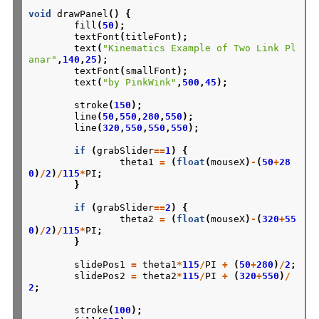
void
drawPanel
()
{
fill
(
50
);
textFont
(
titleFont
);
text
(
"Kinematics Example of Two Link Pl
anar"
,
140
,
25
);
textFont
(
smallFont
);
text
(
"by PinkWink"
,
500
,
45
);
stroke
(
150
);
line
(
50
,
550
,
280
,
550
);
line
(
320
,
550
,
550
,
550
);
if
(
grabSlider
==
1
)
{
theta1
=
(
float
(
mouseX
)
-
(
50
+
28
0
)
/
2
)
/
115
*
PI
;
}
if
(
grabSlider
==
2
)
{
theta2
=
(
float
(
mouseX
)
-
(
320
+
55
0
)
/
2
)
/
115
*
PI
;
}
slidePos1
=
theta1
*
115
/
PI
+
(
50
+
280
)
/
2
;
slidePos2
=
theta2
*
115
/
PI
+
(
320
+
550
)
/
2
;
stroke
(
100
);