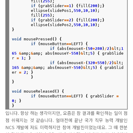
fill
(
255
);
if
(
grabSlider
==
1
)
{
fill
(
200
);}
ellipse
(
slidePos1
,
550
,
10
,
10
);
fill
(
255
);
if
(
grabSlider
==
2
)
{
fill
(
200
);}
ellipse
(
slidePos2
,
550
,
10
,
10
);
}
void
mousePressed
()
{
if
(
mouseButton
==
LEFT
)
{
if
(
abs
(
mouseX
-
(
50
+
280
)
/
2
)
&
lt
;
1
65
&
amp
;
&
amp
;
abs
(
mouseY
-
550
)
&
lt
;
5
)
{
grabSlide
r
=
1
;
}
if
(
abs
(
mouseX
-
(
320
+
550
)
/
2
)
&
lt
;
165
&
amp
;
&
amp
;
abs
(
mouseY
-
550
)
&
lt
;
5
)
{
grabSlid
er
=
2
;
}
}
}
void
mouseReleased
()
{
if
(
mouseButton
==
LEFT
)
{
grabSlider
=
0
;
}
}
입니다. 항상 하는 생각이지만, 요즘은 참 결과를 확인하는 일이 점
점 쉬워지는 것 같습니다. 얼마전에 끝난 국가 직무 능력 개발인
NCS 개발에 저도 미력하지만 참여 개발진이었는데요. 그 때 한분