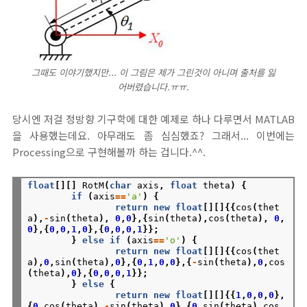
그때도 이야기했지만... 이 그림은 제가 그린것이 아니며 출처를 잃
어버렸습니다.ㅠㅠ.
당시엔 저걸 정방향 기구학에 대한 예제로 하나 다루면서 MATLAB
을 사용했는데요. 아무래도 좀 심심했죠? 그래서... 이번에는
Processing으로 구현해볼까 하는 겁니다.^^.
float
[][]
RotM
(
char
axis
,
float
theta
)
{
if
(
axis
==
'a'
)
{
return
new
float
[][]{{
cos
(
thet
a
),
-
sin
(
theta
),
0
,
0
},{
sin
(
theta
),
cos
(
theta
),
0
,
0
},{
0
,
0
,
1
,
0
},{
0
,
0
,
0
,
1
}};
}
else
if
(
axis
==
'o'
)
{
return
new
float
[][]{{
cos
(
thet
a
),
0
,
sin
(
theta
),
0
},{
0
,
1
,
0
,
0
},{
-
sin
(
theta
),
0
,
cos
(
theta
),
0
},{
0
,
0
,
0
,
1
}};
}
else
{
return
new
float
[][]{{
1
,
0
,
0
,
0
},
{
0
,
cos
(
theta
),
-
sin
(
theta
),
0
},{
0
,
sin
(
theta
),
cos