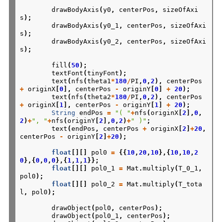
drawBodyAxis
(
y0
,
centerPos
,
sizeOfAxi
s
);
drawBodyAxis
(
y0_1
,
centerPos
,
sizeOfAxi
s
);
drawBodyAxis
(
y0_2
,
centerPos
,
sizeOfAxi
s
);
fill
(
50
);
textFont
(
tinyFont
);
text
(
nfs
(
theta1
*
180
/
PI
,
0
,
2
),
centerPos
+
originX
[
0
],
centerPos
-
originY
[
0
]
+
20
);
text
(
nfs
(
theta2
*
180
/
PI
,
0
,
2
),
centerPos
+
originX
[
1
],
centerPos
-
originY
[
1
]
+
20
);
String
endPos
=
"( "
+
nfs
(
originX
[
2
],
0
,
2
)
+
", "
+
nfs
(
originY
[
2
],
0
,
2
)
+
" )"
;
text
(
endPos
,
centerPos
+
originX
[
2
]
+
20
,
centerPos
-
originY
[
2
]
+
20
);
float
[][]
pol0
=
{{
10
,
20
,
10
},{
10
,
10
,
2
0
},{
0
,
0
,
0
},{
1
,
1
,
1
}};
float
[][]
pol0_1
=
Mat
.
multiply
(
T_0_1
,
pol0
);
float
[][]
pol0_2
=
Mat
.
multiply
(
T_tota
l
,
pol0
);
drawObject
(
pol0
,
centerPos
);
drawObject
(
pol0_1
,
centerPos
);