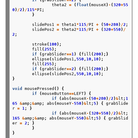
theta2
=
(
float
(
mouseX
)
-
(
320
+
55
0
)
/
2
)
/
115
*
PI
;
}
slidePos1
=
theta1
*
115
/
PI
+
(
50
+
280
)
/
2
;
slidePos2
=
theta2
*
115
/
PI
+
(
320
+
550
)
/
2
;
stroke
(
100
);
fill
(
255
);
if
(
grabSlider
==
1
)
{
fill
(
200
);}
ellipse
(
slidePos1
,
550
,
10
,
10
);
fill
(
255
);
if
(
grabSlider
==
2
)
{
fill
(
200
);}
ellipse
(
slidePos2
,
550
,
10
,
10
);
}
void
mousePressed
()
{
if
(
mouseButton
==
LEFT
)
{
if
(
abs
(
mouseX
-
(
50
+
280
)
/
2
)
&
lt
;
1
65
&
amp
;
&
amp
;
abs
(
mouseY
-
550
)
&
lt
;
5
)
{
grabSlide
r
=
1
;
}
if
(
abs
(
mouseX
-
(
320
+
550
)
/
2
)
&
lt
;
165
&
amp
;
&
amp
;
abs
(
mouseY
-
550
)
&
lt
;
5
)
{
grabSlid
er
=
2
;
}
}
}