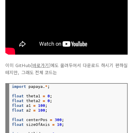
이미 GitHub[
바로가기
]에도 올려두어서 다운로드 하시기 편하실
테지만, 그래도 전체 코드는
import
papaya
.
*
;
float
theta1
=
0
;
float
theta2
=
0
;
float
a1
=
100
;
float
a2
=
100
;
float
centerPos
=
300
;
float
sizeOfAxis
=
10
;