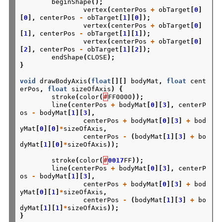
beginShape
();
vertex
(
centerPos
+
obTarget
[
0
]
[
0
],
centerPos
-
obTarget
[
1
][
0
]);
vertex
(
centerPos
+
obTarget
[
0
]
[
1
],
centerPos
-
obTarget
[
1
][
1
]);
vertex
(
centerPos
+
obTarget
[
0
]
[
2
],
centerPos
-
obTarget
[
1
][
2
]);
endShape
(
CLOSE
);
}
void
drawBodyAxis
(
float
[][]
bodyMat
,
float
cent
erPos
,
float
sizeOfAxis
)
{
stroke
(
color
(
#
FF0000
));
line
(
centerPos
+
bodyMat
[
0
][
3
],
centerP
os
-
bodyMat
[
1
][
3
],
centerPos
+
bodyMat
[
0
][
3
]
+
bod
yMat
[
0
][
0
]
*
sizeOfAxis
,
centerPos
-
(
bodyMat
[
1
][
3
]
+
bo
dyMat
[
1
][
0
]
*
sizeOfAxis
));
stroke
(
color
(
#
0017
FF
));
line
(
centerPos
+
bodyMat
[
0
][
3
],
centerP
os
-
bodyMat
[
1
][
3
],
centerPos
+
bodyMat
[
0
][
3
]
+
bod
yMat
[
0
][
1
]
*
sizeOfAxis
,
centerPos
-
(
bodyMat
[
1
][
3
]
+
bo
dyMat
[
1
][
1
]
*
sizeOfAxis
));
}