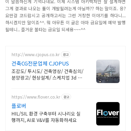
이 말씀하신게 기억나네요. 이제 시스템 아키텍쳐만 잘 설계하면
그게 결과로 나오는 툴이 개발될려는게 아닐까?? 하는 말이죠. 응?
요딴걸 코드랍시고 공개하고서는 그런 거창한 이야기를 하다니...
하시겠지만 말이죠^^. 뭐 아무튼 이 글은 아마 금요일에 예약 발행
될테니.. 즐거운 불타는 금요일 되세용~~~^^
http://www.cjopus.co.kr
광고
건축CG전문업체 CJOPUS
조감도/ 투시도/ 건축영상/ 건축심의/
분양광고/ 현상설계/ 스케치업 3d 이
미지
https://www.flover.co.kr
광고
플로버
HIL/SIL 환경 구축부터 시나리오 실
행까지, AI로 V&V를 자동화하세요