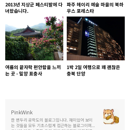
2013년 지상군 페스티발에 다
파주 헤이리 예술 마을의 북하
녀왔습니다.
우스 포레스타
여름의 끝자락 편안함을 느끼
1박 2일 여행으로 꽤 괜찮은
는 곳 - 밀양 표충사
충북 단양
PinkWink
한 변두리 공학도의 블로그입니다. 재미있어 보이
는 것들을 모두 기초스럽게 접근하는 블로그이며...