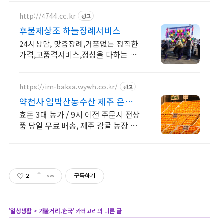
http://4744.co.kr
광고
후불제상조 하늘장례서비스
24시상담, 맞춤장례,거품없는 정직한
가격,고품격서비스,정성을 다하는 하
늘장례서비스
https://im-baksa.wywh.co.kr/
광고
약천사 임박산농수산 제주 은갈
지, 옥돔 판매
효돈 3대 농가 / 9시 이전 주문시 전상
품 당일 무료 배송, 제주 감귤 농장 직
영 운영, 감귤, 레드향, 천혜향, 한라봉,
황금향, 카라향 등
2
구독하기
'
일상생활
>
가볼거리.한국
' 카테고리의 다른 글