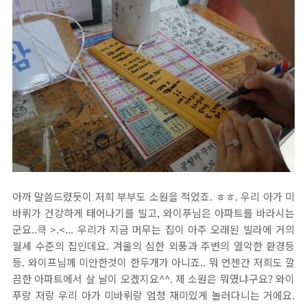
아까 말씀드렸듯이 저희 부부도 소원을 적었죠. ㅎㅎ. 우리 아가 미
바뤼가 건강하게 태어나기를 빌고, 와이푸님은 아파트를 바라시는
군요..큭 >.<... 우리가 지금 머무는 집이 아주 오래된 빌라에 거의
월세 수준의 집인데요. 겨울의 심한 외풍과 주변의 열악한 환경등
등. 와이프님께 미안한것이 한두개가 아니죠.. 뭐 언젠간 저희도 깔
끔한 아파트에서 살 날이 오겠지요^^. 제 소원은 뭐였냐구요? 와이
푸랑 저랑 우리 아가 미바뤼랑 엄청 재미있게 놀러다니는 거에요.