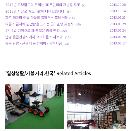
2013년 로보월드의 주제는 3D프린터와 재난용 로봇
2013.10.28
(2)
2013년 지상군 페스티발에 다녀왔습니다.
2013.10.14
(8)
파주 헤이리 예술 마을의 북하우스 포레스타
2013.09.23
(16)
여름의 끝자락 편안함을 느끼는 곳 - 밀양 표충사
2013.08.29
(10)
1박 2일 여행으로 꽤 괜찮은 충북 단양
2013.06.24
(22)
단양 온달관광지에서 고구려를 느껴보다.
2013.06.20
(16)
충북 단양 - 산골 마을 헌책방 - 새한서점
2013.06.17
(22)
'일상생활/가볼거리.한국'
Related Articles