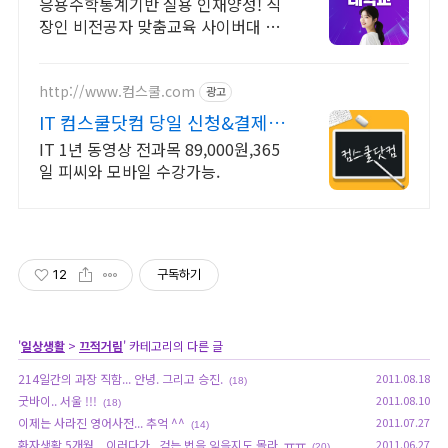
2026 가을학기 신편입생
응용수학통계기반 실용 인재양성! 직
장인 비전공자 맞춤교육 사이버대 신
입생 수 1위 장학금 지급 1위, 학사 석
사 박사 온라인복수학위까지
http://www.컴스쿨.com
광고
IT 컴스쿨닷컴 당일 신청&결제시
기프티콘!
IT 1년 동영상 전과목 89,000원,365
일 피씨와 모바일 수강가능.
12
구독하기
'
일상생활
>
끄적거림
' 카테고리의 다른 글
214일간의 과장 직함... 안녕. 그리고 승진.
2011.08.18
(18)
굿바이.. 서울 !!!
2011.08.10
(18)
이제는 사라진 영어사전... 추억 ^^
2011.07.27
(14)
환자생활 5개월... 이러다가.. 걷는 법을 잊을지도 몰라..ㅠㅠ
2011.06.27
(20)