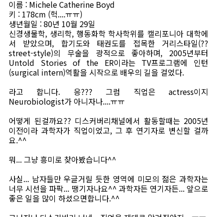
이름 : Michele Catherine Boyd
키 : 178cm (헉....ㅠㅠ)
생년월일 : 80년 10월 29일
신경생물학, 생리학, 행동화학 학사학위를 캘리포니아 대학에
서 받았으며, 합기도와 태권도를 접목한 거리스타일(??
street-style)의 무술을 광적으로 좋아하며, 2005년부터
Untold Stories of the ER이라는 TV프로그램에 인턴
(surgical intern)역활을 시작으로 배우의 길을 걸었다.
라고 합니다. 응??? 그럼 직업은 actress이지
Neurobiologist가 아니자나....ㅠㅠ
어떻게 된걸까요?? 디스커버리채널에서 활동할때는 2005년
이전이라 과학자가 직업이었고, 그 후 연기자로 변신할 걸까
요.^^
뭐... 그냥 흥미로 찾아봤습니다^^
사실... 남자들만 우글거릴 듯한 영역에 미모의 젊은 과학자는
너무 시선을 파팍... 땡기자나요^^ 과학자든 연기자든... 앞으로
좋은 일을 많이 하셨으면합니다.^^