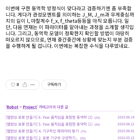
이번에 구한 동역학 방정식이 맞다라고 검증하기엔 좀 부족합
니다. 게다가 관성모멘트를 의미하는 J_M, J_m과 무게중심까
지의 길이 l, 마찰계수 f_x, f_theta등등을 아직 모릅니다. 일
단, 다음 연재는 이 파라미터를 알아내는 과정을 소개할 생각입
니다. 그리고, 동역학 모델이 정확한지 확인할 방법이 마땅히
떠오르지 않으므로, 연재 중간중간에 상황에 맞는지 부분 검증
을 수행하게 될 겁니다. 이번에는 복잡한 수식을 다루었네요.
8
구독하기
'
Robot
>
Project
' 카테고리의 다른 글
[밸런싱 로봇 만들기] 6. Yaw 움직임을 포함한 동역학 (2)
2010.06.14
(26)
[밸런싱 로봇 만들기] 5. Yaw 움직임을 포함한 동역학 (1)
2010.06.12
(46)
[밸런싱 로봇 만들기] 4. 기구적인 파라미터 찾기
2010.06.01
(76)
[밸런싱 로봇 만들기] 2. 로봇 기구부 구성하기...
2010.05.12
(30)