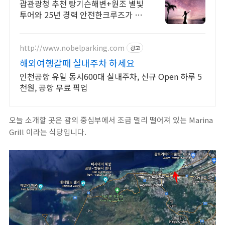
패키지 특가 상품/ 완납
괌관광청 추천 탕기슨해변+원조 별빛
투어와 25년 경력 안전한크루즈가 만
났습니다!
http://www.nobelparking.com
광고
해외여행갈때 실내주차 하세요
인천공항 유일 동시600대 실내주차, 신규 Open 하루 5
천원, 공항 무료 픽업
오늘 소개할 곳은 괌의 중심부에서 조금 멀리 떨어져 있는 Marina
Grill 이라는 식당입니다.