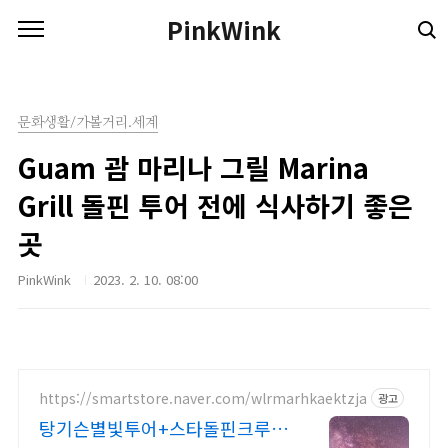
본문 바로가기
PinkWink
문화생활/가볼거리.세계
Guam 괌 마리나 그릴 Marina
Grill 돌핀 투어 전에 식사하기 좋은
곳
PinkWink
2023. 2. 10. 08:00
https://smartstore.naver.com/wlrmarhkaektzja
광고
탕기슨별빛투어+스타돌핀크루즈