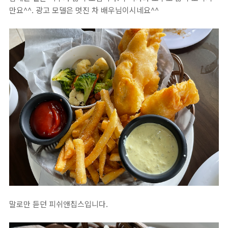
만요^^. 광고 모델은 멋진 차 배우님이시네요^^
말로만 듣던 피쉬앤칩스입니다.