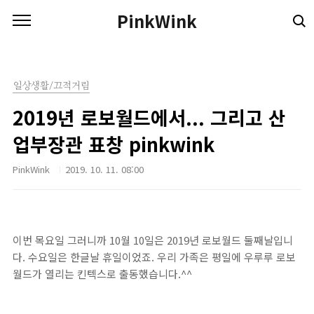
본문 바로가기
PinkWink
일상생활/끄적거림
2019년 로보월드에서... 그리고 산
업부장관 표창 pinkwink
PinkWink
2019. 10. 11. 08:00
이번 목요일 그러니까 10월 10일은 2019년 로보월드 둘째날입니
다. 수요일은 한글날 휴일이었죠. 우리 가족은 평일에 우루루 로보
월드가 열리는 킨텍스로 출동했습니다.^^