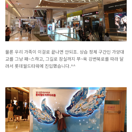
물론 우리 가족이 이걸로 끝나면 안되죠. 상습 정체 구간인 가양대
교를 그냥 패~스하고, 그길로 잠실까지 쭈~욱 강변북로를 따라 달
려서 롯데월드타워에 진입했습니다.^^