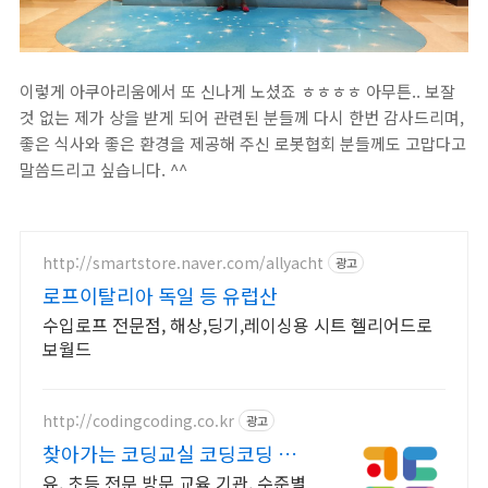
이렇게 아쿠아리움에서 또 신나게 노셨죠 ㅎㅎㅎㅎ 아무튼.. 보잘
것 없는 제가 상을 받게 되어 관련된 분들께 다시 한번 감사드리며,
좋은 식사와 좋은 환경을 제공해 주신 로봇협회 분들께도 고맙다고
말씀드리고 싶습니다. ^^
http://smartstore.naver.com/allyacht
광고
로프이탈리아 독일 등 유럽산
수입로프 전문점, 해상,딩기,레이싱용 시트 헬리어드로
보월드
http://codingcoding.co.kr
광고
찾아가는 코딩교실 코딩코딩 유아
코딩 시대, 유아맞춤교육
유, 초등 전문 방문 교육 기관, 수준별