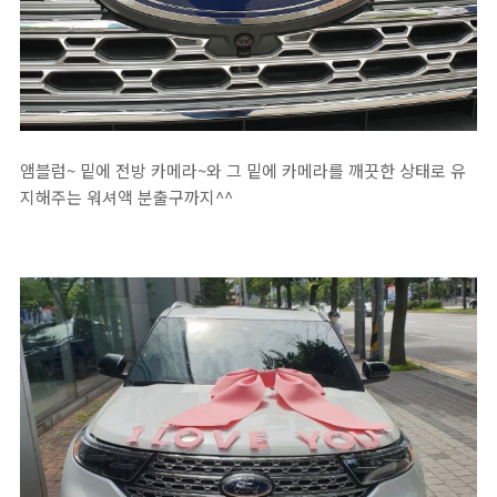
앰블럼~ 밑에 전방 카메라~와 그 밑에 카메라를 깨끗한 상태로 유
지해주는 워셔액 분출구까지^^