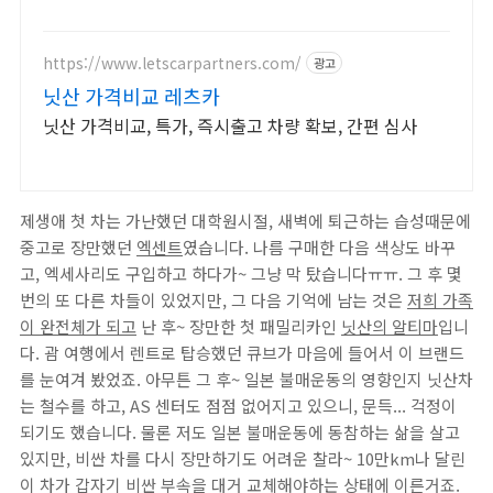
https://www.letscarpartners.com/
광고
닛산 가격비교 레츠카
닛산 가격비교, 특가, 즉시출고 차량 확보, 간편 심사
제생애 첫 차는 가난했던 대학원시절, 새벽에 퇴근하는 습성때문에
중고로 장만했던
엑센트
였습니다. 나름 구매한 다음 색상도 바꾸
고, 엑세사리도 구입하고 하다가~ 그냥 막 탔습니다ㅠㅠ. 그 후 몇
번의 또 다른 차들이 있었지만, 그 다음 기억에 남는 것은
저희 가족
이 완전체가 되고
난 후~ 장만한 첫 패밀리카인
닛산의 알티마
입니
다. 괌 여행에서 렌트로 탑승했던 큐브가 마음에 들어서 이 브랜드
를 눈여겨 봤었죠. 아무튼 그 후~ 일본 불매운동의 영향인지 닛산차
는 철수를 하고, AS 센터도 점점 없어지고 있으니, 문득... 걱정이
되기도 했습니다. 물론 저도 일본 불매운동에 동참하는 삶을 살고
있지만, 비싼 차를 다시 장만하기도 어려운 찰라~ 10만km나 달린
이 차가 갑자기 비싼 부속을 대거 교체해야하는 상태에 이른거죠.