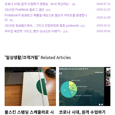
코로나 시대, 원격 수업하기 경험담 - AI+X 머신러닝 -
2020.07.13
(8)
2019년 PinkWink 블로그 결산
2019.12.23
(32)
PinkWink가 로보링크 제품을 대상으로 별도의 사이트를 운영합니
2019.12.09
다.
(8)
2019년 로보월드에서... 그리고 산업부장관 표창 pinkwink
2019.10.11
(22)
우리집 세컨카 그리고, 벤츠 GLA220 수령기~
2019.10.02
(14)
'일상생활/끄적거림'
Related Articles
몰스킨 스탠딩 스케줄러로 시
코로나 시대, 원격 수업하기