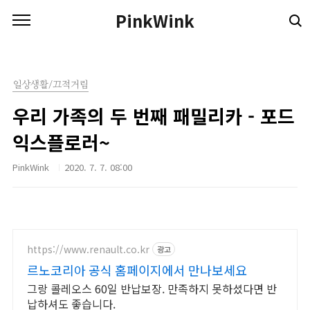
본문 바로가기
PinkWink
일상생활/끄적거림
우리 가족의 두 번째 패밀리카 - 포드
익스플로러~
PinkWink
2020. 7. 7. 08:00
https://www.renault.co.kr
광고
르노코리아 공식 홈페이지에서 만나보세요
그랑 콜레오스 60일 반납보장. 만족하지 못하셨다면 반
납하셔도 좋습니다.