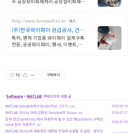
수 공장장비화재처리 공장설비화재보
험
http://www.koreawifi.co.kr
광고
(주)한국와이파이 관급공사, 건설
공사 가능
특허, 벤처 기업용 와이파이 설계구축
전문, 공공와이파이, 행사, 이벤트,
IOT 나라장터 입찰 가능 기업, 성공사
업의 지름길 와이파이 프리존 구축. 견
적문의
12
구독하기
'
Software
>
MATLAB
' 카테고리의 다른 글
MATLAB Simulink에서 Bode Plot 그리기
2016.09.19
(16)
MATLAB 2016a 부터 강화된 Simulink의 Scope
2016.07.27
(6)
문자 연산(symbolic)에서 유용하게 쓸 수 있는 해(solution) 구하는
2016.07.20
solve 함수 사용하기
(6)
MATLAB 2016a에 새로워진 대화형 작업에 유용할 것 같은 - 라이브