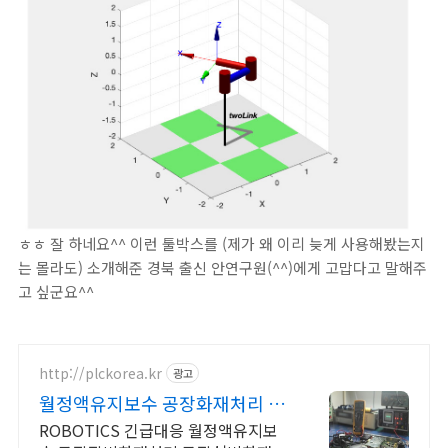
ㅎㅎ 잘 하네요^^ 이런 툴박스를 (제가 왜 이리 늦게 사용해봤는지
는 몰라도) 소개해준 경북 출신 안연구원(^^)에게 고맙다고 말해주
고 싶군요^^
http://plckorea.kr
광고
월정액유지보수 공장화재처리 산
업자동화 장비판매수리보수
ROBOTICS 긴급대응 월정액유지보