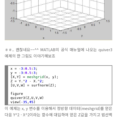
ㅎㅎ.. 괜찮네요~~^^ MATLAB의 공식 매뉴얼에 나오는 quiver3
예제의 한 그림도 이야기해보죠
x = 
-
3
:
0.5
:
3
;

y = 
-
3
:
0.5
:
3
;

[X,Y] = 
meshgrid
(x, y);

Z = Y
.^
2
-
 X
.^
2
;

[U,V,W] = surfnorm(Z);

figure

quiver3(Z,U,V,W)

view(
-
35
,
45
이 예제는 x, y 변수를 이용해서 정방향 데이터(meshgrid)를 얻은
다음 Y^2 - X^2이라는 함수에 대입하여 얻은 Z값을 가지고 법선벡