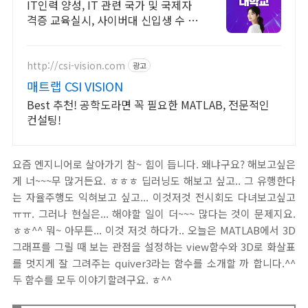
2026 가을학기 신편입생
IT인력 양성, IT 관련 국가 및 국제자
격증 교육실시, 사이버대 신입생 수 1
위 장학금 지급 1위, 학사 석사 박사
온라인복수학위까지
http://csi-vision.com
광고
매트랩 CSI VISION
Best 추천! 공학도라면 꼭 필요한 MATLAB, 전문적인
컨설팅!
요즘 엔지니어로 살아가기 참~ 힘이 듭니다. 왜냐구요? 해보고싶은
게 너~~~무 많거든요. ㅎㅎㅎ 딥러닝도 해보고 싶고.. 그 유행한다
는 자율주행도 익혀보고 싶고... 이것저것 전시회도 다녀보고싶고
ㅠㅠ. 그러나 현실은... 해야할 일이 더~~~ 많다는 것이 문제지요.
ㅎㅎ^^ 뭐~ 아무튼... 이것 저것 하다가.. 오늘은 MATLAB에서 3D
그래프를 그릴 때 보는 관점을 설정하는 view함수와 3D로 화살표
를 멋지게 잘 그려주는 quiver3라는 함수를 소개할 까 합니다.^^
두 함수를 모두 이야기할려구요. ㅎ^^