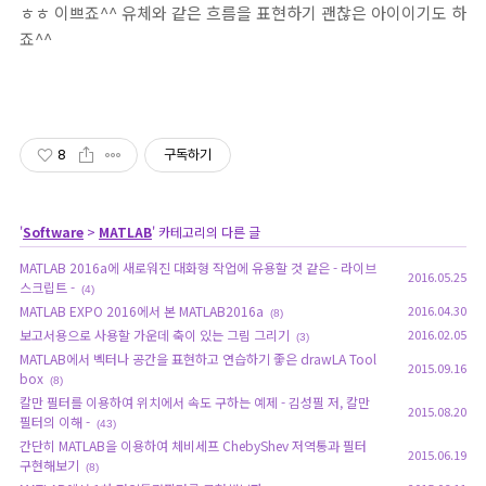
ㅎㅎ 이쁘죠^^ 유체와 같은 흐름을 표현하기 괜찮은 아이이기도 하
죠^^
8
구독하기
'
Software
>
MATLAB
' 카테고리의 다른 글
MATLAB 2016a에 새로워진 대화형 작업에 유용할 것 같은 - 라이브
2016.05.25
스크립트 -
(4)
MATLAB EXPO 2016에서 본 MATLAB2016a
2016.04.30
(8)
보고서용으로 사용할 가운데 축이 있는 그림 그리기
2016.02.05
(3)
MATLAB에서 벡터나 공간을 표현하고 연습하기 좋은 drawLA Tool
2015.09.16
box
(8)
칼만 필터를 이용하여 위치에서 속도 구하는 예제 - 김성필 저, 칼만
2015.08.20
필터의 이해 -
(43)
간단히 MATLAB을 이용하여 체비세프 ChebyShev 저역통과 필터
2015.06.19
구현해보기
(8)