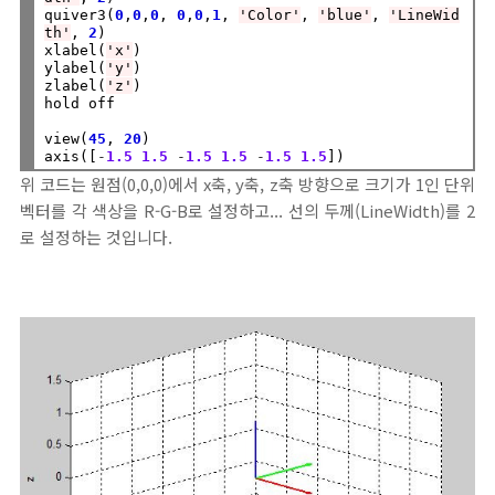
quiver3(
0
,
0
,
0
, 
0
,
0
,
1
, 
'Color'
, 
'blue'
, 
'LineWid
th'
, 
2
)

xlabel(
'x'
)

ylabel(
'y'
)

zlabel(
'z'
)

hold off

view(
45
, 
20
)

axis([
-
1.5
1.5
-
1.5
1.5
-
1.5
1.5
위 코드는 원점(0,0,0)에서 x축, y축, z축 방향으로 크기가 1인 단위
벡터를 각 색상을 R-G-B로 설정하고... 선의 두께(LineWidth)를 2
로 설정하는 것입니다.