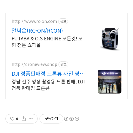
http://www.rc-on.com
광고
알씨온(RC-ON/RCON)
FUTABA & O.S ENGINE 모든것! 모
형 전문 쇼핑몰
http://droneview.shop
광고
DJI 정품판매점 드론뷰 사진 영상
항공촬영 교육전문
경남 진주 영상 촬영용 드론 판매, DJI
정품 판매점 드론뷰
6
구독하기