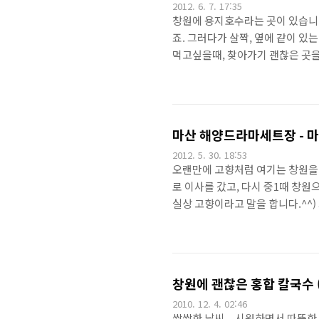
2012. 6. 7. 17:35
창원에 용지호수라는 곳이 있습니다
죠. 그러다가 살짝, 옆에 같이 있
먹고싶을때, 찾아가기 괜찮은 곳을 
은 용지호수쪽에서 바라본거구요이 
며, 호텔에서 운영하는 것 같았습
벽면에 보이는 사케들... 겨울이
이지만, 인테리어는 상당히 차분하
마산 해양드라마세트장 - 
접한 사진..
2012. 5. 30. 18:53
오랜만에 고향처럼 여기는 창원을 
로 이사를 갔고, 다시 중1때 창원
실상 고향이라고 말을 합니다.^^
이브를 갈려고 했습니다만, 가다
다.^^경상남도청에서 봐도 꽤나 
장이 지어지고 있던 때에 찍은듯
한 바다이고, 현대식 건물이 없으
창원에 괜찮은 홍합 칼국수 
내판입니다. 실제..
2010. 12. 4. 02:46
쌀쌀한 날씨... 시원하면서 따뜻한