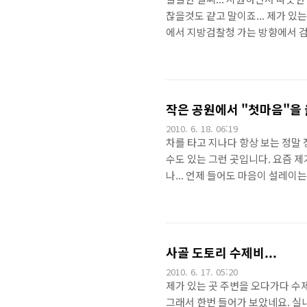
찮을것도 같고 말이죠... 제가 
에서 지방검찰청 가는 방향에서 검
는 음식점이 있습니다. 간판은 저리 
가게에서 지정한 공식 이름은 해물칼
하는지는.. 그냥 보시면 알구요..
한 맛이 제 입맛엔 맞더군요^^ 그냥
작은 공원에서 "첫마음"을
2010. 6. 18. 06:19
차를 타고 지나다 항상 보는 정말 
수도 있는 그런 곳입니다. 요즘 제
나... 언제 들어도 마음이 설레이는 단
"영혼", "열정" ... 등등의 말
숲 사이에 아까도 말했지만, 거의
조형물이 하나씩 달려있습니다. 공
있는데 그 사이에 사람하나 지날 수 
사골 도토리 수제비...
2010. 6. 17. 05:20
제가 있는 곳 주변을 오다가다 수
그래서 한번 들어가 보았네요. 실내