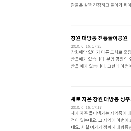
람들은 살짝 긴장하고 들어가 줘야
는 지장 없습니다. ^^ 팔팔 끓는
었구요.^^ 음식관련 글은 정말 힘
땐 괜찮았는데, 시간이 흘러 그 집
별로라든지... 하는 이유로 참 망
창원 대방동 전통놀이공원
2010. 6. 16. 17:35
창원에만 있다가 다른 도시로 출장
받을때가 있습니다. 분명 공원의 
받을 때가 있습니다. 그런데 이번
옆에 공원이 또 하나 생겼습니다.
어있더군요. 크진 않지만, 이 지
테니스나 베드민턴을 할 수 있고 
적혀있네요^^ 저렇게 놀이방법과 
새로 지은 창원 대방동 성
다...
2010. 6. 16. 17:17
제가 자주 돌아댕기는 지역중에 대
적이 있는데요. 그 지역에 이번에
네요. 사실 여기가 정확히 대방동