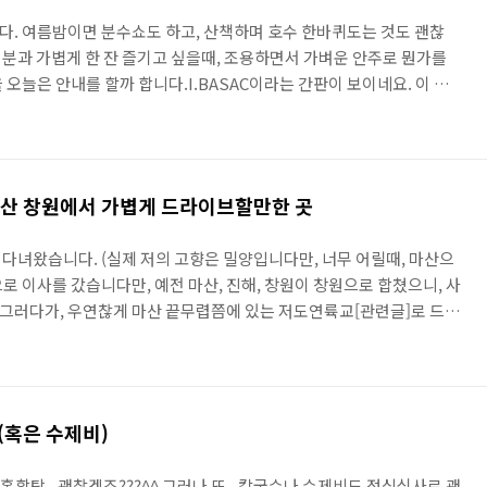
. 여름밤이면 분수쇼도 하고, 산책하며 호수 한바퀴도는 것도 괜찮
는 분과 가볍게 한 잔 즐기고 싶을때, 조용하면서 가벼운 안주로 뭔가를
오늘은 안내를 할까 합니다.I.BASAC이라는 간판이 보이네요. 이 문
문은 건물 뒤편에서 본 것입니다. 이 건물은 호텔 애비뉴라는 건물이
니다. 그래서인지, 서비스나 분위기등이 상당히 차분하며 괜찮습니다.
었다면, 아마 따뜻한 사케한잔도 괜찮을텐데 말이죠^^크지 않은 가게 넓
고 조용하다는 인상을 받습니다.안에서 밖을 본 그림인데요. 역시 허
마산 창원에서 가볍게 드라이브할만한 곳
다녀왔습니다. (실제 저의 고향은 밀양입니다만, 너무 어릴때, 마산으
으로 이사를 갔습니다만, 예전 마산, 진해, 창원이 창원으로 합쳤으니, 사
) 그러다가, 우연찮게 마산 끝무렵쯤에 있는 저도연륙교[관련글]로 드라
보니 해양드라마세트장이라는 안내판이 있어서 살짝 빠져보았습니
멀리 있죠? (빨간 똥그라미입니다.^^)다음 위성사진은 해양드라미세트
합니다만, 저곳이 오늘 말씀드릴 해양드라마세트장입니다. 앞뒤로 잔잔
니 세트장을 건립하기 괜찮은 장소인가 봅니다.들어가는 입구에 있는 안
(혹은 수제비)
 홍합탕.. 괜찮겠죠???^^ 그러나 또.. 칼국수나 수제비도 점심식사로 괜