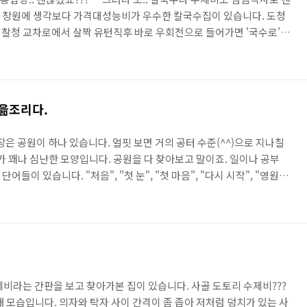
있는 창원에 생각보다 가격대성능비가 우수한 칼국수집이 있습니다. 도청
찰청 교차로에서 살짝 유턴직후 바로 우회전으로 들어가면 '국수로' 라
생겼군요^^ 이 집의 홍합칼국수는... 아주 괜찮습니다. 일단... 가격^^
국수.. 혹은 해물수제비군요.. 음... 그러나 제가 왜 홍합칼국수라고
 일단 가격이 5000원이라네요..^^ 그리고, 얼큰한맛보다는 노멀한 시원
 그릇하나 나옵니다. 이 그릇.. 덜어먹는..
 읆조리다.
장은 공원이 하나 있습니다. 얼핏 보면 거의 공터 수준(^^)으로 지나칠
가 꽤나 심난한 모양입니다. 공원을 다 찾아보고 말이죠. 일이나 공부
어들이 있습니다. "처음", "첫 눈", "첫 마음", "다시 시작", "영원",
들입니다. 이 작은 공원에서 "첫마음"을 생각해 보았습니다. 이렇게 아파트
 공터 수준의 공원이 있습니다. 그 가운데에 저렇게 이상한 작대기에 뭔
원은 일부러 그런 것인지 그냥 풀과 꽃이 방목되는 분위기로 조성되어
있는 길을 놨습니다. 그런 길이 ..
제비라는 간판을 보고 찾아가본 집이 있습니다. 사골 도토리 수제비???
 모습입니다. 의자와 탁자 사이 간격이 좀 좁아 저처럼 덩치가 있는 사