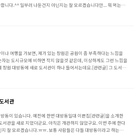
합니다.^^ 일부러 나둔건지 아닌지는 잘 모르겠습니다만... 뭐 먹는데
채로 나오는 데요. 사골국물이 괜찮더군요. 빨간건 대추입니다. 인산도 있
들더군요. 제가 먹을땐 괜찮은데 다른 사람은 싫다던지.. 혹은 제가 갔을
 맛이 변했다던지... 혹은 제가 먹어본 음식은 괜찮았는데 다른 음식은
설여집니다. 그래서 정리하면, 그냥 제가 먹기엔 괜찮..
이나 여행을 가보면, 제가 있는 창원은 공원이 좀 부족하다는 느낌을
숫자는 도시규모에 비하면 작지 않을것 같은데, 이상하게도 그런 느낌을
에 창원 대방동에 새로 도서관이 하나 들어서는데요.[관련글] 그 도서관
 그 이름이 전통놀이공원입니다. 입구에 저렇게 전통놀이공원이라고 되
역 주민과 아이들이 오다가다 쉬고 놀수있는 정도의 규모입니다. 그 옆엔
운동기구들도 있구요 정자도 몇 개 있구요 전통놀이 공원의 취지도 살짝
소개가 있고 그 아래 저렇게 딱딱한 고무재질로 선이 그어져 있는겁니
주도서관
방동이 있습니다. 예전에 한번 대방동일대 이쁜집[관련글]을 소개한
 도서관을 새로 지었더군요. 아직은 개관하지 않았구요. 이번 주에 한다
인지 잘 모르겠습니다.ㅠㅠ. 보통 사람들은 다들 대방동이라고 하는데