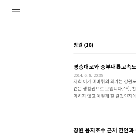
본문 바로가기
창원
(18)
경충대로와 중부내륙고속도로
2014. 6. 8. 20:38
저희 아가 미바뤼의 외가는 강원도
같은 생활권으로 보입니다.^^),
막히지 않고 어떻게 잘 갈것인지에
로 입니다.^^.위 지도에 표시된
상남고, 경상북도, 충청북도, 경
차로)로 경부고속도로에 비해 좁
의 각종 시설(특히 수유실)들이 좀
창원 용지호수 근처 연인과 술
라..