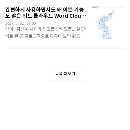
가입하고, 또 인증까지 하고 나면...My
커의 크기의 단위가 바뀌는 말고는 큰 문제없
간편하게 사용하면서도 꽤 이쁜 기능
Applets에서 New Applet을 선택하면 위 문
이 진행되었던 것이... 지금은 갑자기 버전이
도 많은 워드 클라우드 Word Cloud
장이 나타납니다. if THIS then that.. 네. .이
0.5.0으로 올라가면서 꽤 많은 변화가 생겼습
모듈 (for Python)
2017. 5. 31. 08:00
사이트의 이름이죠~^^ 즉 이 사이트는 this를
니다. 특히 당시 코드를 동작시키면 에러가 나
단어~ 자연어 처리가 되었든 안되었든... 말(단
만족하는 ..
는 문제까지 생겼습니다. 당시 버전에서 작성
어로 된)을 프로그램으로 다루다 보면 워드클
된 이런 코드를 실행하면 바로 저 geo_path
라우드가 필요할 때가 있습니다. 오늘은 그 중
라는 부분에서이런 메세지... TypeError:
제가 볼 때, 가장 접근하기 편하면서 너무나 강
choropleth() got an unexpected
력한 워드클라우드를 소개해 드릴까 합니다.
keyword argument 'geo_path'즉
이름도 그냥 wordcloud입니다.~^^ 설치는
geo_path라는 입력 인자가 없다는 에러가 뜹
pip install wordcloud입니다.~^^일단 처음
목록 더보기
니다. 일단 쉽게 이야기해서 geo_pat..
에는 영어로 할거라~ 그냥 matplotlib를
import하고 을 받아 두고 위 코드를 실행하면
됩니다.~ wordcloud 모듈 자체가 빈도를 계
산하는 기능을 가지고 있어서 쉽게 결과를 얻
을 수 있습니다.그리고 그냥~ matplotlib에
서 그려버리면 그만~~~^^ 그래도 뭔가 허전하
시다면~~~ 사실 이걸로 끝인데^^ 좀 더 진행
해 보죠^^ 아참.. 언제나 그렇듯.. 이..