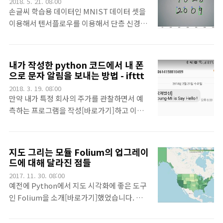
2018. 5. 21. 08:00
단 접근 URL과 헤더 정보를 알 수 있습니다.
숫자 인식과 같은 것도 있었지요. 뭐 그리고 그
손글씨 학습용 데이터인 MNIST 데이터 셋을
네이버때와 같이 등록하고, 키를 받는 과정을
다음 단계를 넘어가려고 하다가~~~ 잠시 문득
이용해서 텐서플로우를 이용해서 단층 신경망
거치면 됩..
생각나서 뒤져봤다니, 역시나 네이버가 얼굴
으로 손글씨 학습을 하던 초보스런 시작부터
인식관련 서비스를 하고 있네요^^ 또 안해볼
갑자기 Keras로 갈아타서는 Keras로 CNN
수 없죠^^ 네이버는 CFR API라는 이름으로
모델을 이용해서 MNIST 손글씨를 학습했었
내가 작성한 python 코드에서 내 폰
서비스를 하고 있습니다. Clova Face
네요. 이때는 목적이 있었죠. 바로 학습한 모델
으로 문자 알림을 보내는 방법 - ifttt
Recognition API입니다. 네이버의 CFR API
을 저장하고, 그걸 단지 불러와서 내 손글씨를
2018. 3. 19. 08:00
가이드를 참조하시면 더더욱 안정적으로 서비
인식시켜 보겠다는 것이었죠. 그래서 이미 학
만약 내가 특정 회사의 주가를 관찰하면서 예
스를 이요하실 수..
습된 모델을 Keras를 이용해서 내 손글씨 인
측하는 프로그램을 작성[바로가기]하고 이를
식하기를 했는데, 문제는 이때는 내가 쓴 손글
이용해서 예측과 현재가 너무 많은 차이가 날
씨를 모델에 적용하기 위해 사진을 자르고 사
때 이를 내 폰에 문자로 알람을 할 수 있다면,
이즈를 강제로 맞추고, 뭐 그런 짓을 수동으로
혹은 내 메일함에 주기적으로 접속해서 메일
지도 그리는 모듈 Folium의 업그레이
했죠.ㅠㅠ. 그걸 다시 자동(^^)으로 하기 위
목록을 관찰[바로가기]하다가 특정 내용에 대
드에 대해 달라진 점들
해.. 손을 댄 것이 바로 OpenCV였습니다.
해 내에게 문자로 알람을 하는 코드를 작성하
2017. 11. 30. 08:00
OpenCV는 최초 그냥 쉽게 사람 얼굴을
고 싶다면 어떨까요. 딴건 몰라도 꽤 재미있을
예전에 Python에서 지도 시각화에 좋은 도구
OpenCV로 인식해 보고자 시작했..
겁니다.^^ 오늘은 그걸 도와주는 서비스를 하
인 Folium을 소개[바로가기]했었습니다. 당
나 소개할까 합니다.^^IFTTT라는 서비스[바
시에는 설치하면 버젼이 0.2,1이 설치되었었
로가기]입니다. 이 곳도 참 재미있는 곳입니다.
는데요. 그 후에도 버전 0.3.0까지는 Circle 마