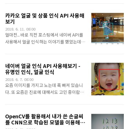
요. 정말 좋네요 이 책^^ 아무튼 그러다가, 제
이버의 검색 API를 사용해 보도록 하겠습니다.
가 블로그에서 Scikit-learn을 이용한 학습을
위의 네이버 개발자 페이지로 갑니다. 아.. 클
한 적이 없다는 것을 문득 알고는 슬쩍 글 하나
카카오 얼굴 및 상품 인식 API 사용해
로바 음성 인식 합성 API도 한 번 사용해 봐야
보기
남기는 것입니다.^^. 데이터도 이전에 다룬 것
할텐데요^^거기서... 애플리케이션 등록을 해
이고, 문제의 해법은 단지 선형회귀를 다룰 뿐
2018. 6. 11. 08:00
주면 됩니다.^^ 그리고 발급되는 위 그림의 ID
인데.. 그러니까.. 그냥 블로그에 글 많이 쓰기
얼마전.. 바로 직전 포스팅에서 네이버 API를
와 Secret을 받아둡니다.살짤 서비스 API의
이외의 목적은 없어 보입니다..
사용해서 얼굴 인식하는 이야기를 했었는데
검색을 매뉴로 가서.. 위 그림에서 API 이용 신
요. 그걸 데리고 놀다가 내친김에 그냥 카카오
청을 해도 아까의 ID와 secret을 받을 수 있습
에서 제공하는 비슷한 API도 테스트를 해보았
니다. 그리고 개발 가이드 보기로 갑니다.대표
습니다. 뭐 그냥 등록하고, 사용하면 되니까요
네이버 얼굴 인식 API 사용해보기 -
적인 언어로 예제를 준비해 주었기 때문에 큰
^^카카오 개발자 사이트인데요. 정말 많은 개
유명인 인식, 얼굴 인식
어려움없이 접근할 수 있습니다. 저야 뭐..
발자용 플랫폼을 제공하는 군요. 그러나 모바
Python이죠^^블로그 검색 결과를 얻고싶어
2018. 6. 7. 08:00
일에서만 접근 가능한 아이들이 많아서 다 테
요즘 이미지를 가지고 노는데 푹 빠져 있습니
서 클릭..
스트는 안되더군요. 전 음성을 테스트해보고
다. 또 요즘은 진로에 대해서도 고민 중이랍니
싶었는데 그건 모바일에서만 가능한 듯 했습니
다. 뭔가 좀 더 아름다운 미래를 꿈꾸고 싶기도
다. 전 그중에 비전이라는 아이로 들어갔습니
하구요^^.뭐 아무튼 그런 와중에 최근 저는
다.~비전에서는 얼굴 검출이나상품 검출 기능
OpenCV를 활용한 몇몇 학습을 진행했었는데
OpenCV를 활용해서 내가 쓴 손글씨
을 제공하고 있었는데요.개발자 가이드에 들
요. 그 중에는 OpenCV를 이용한 얼굴인식도
를 CNN으로 학습된 모델을 이용해서
어가보면 자세한 안내를 받을 수 있습니다. 일
있었고, CNN에서 학습된 모델을 활용한 필기
인식해보기