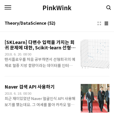
본문 바로가기
PinkWink
Theory/DataScience
(52)
[SKLearn] 다변수 입력을 가지는 회
귀 문제에 대한, Scikit-learn 선형회
귀와 kNN 회귀 문제
2018. 6. 20. 08:00
텐서플로우를 처음 공부하면서 선형회귀의 예
제로 혈중 지방 함량이라는 데이터를 인터넷에
서 구해서(^^) 텐서플로우로 신경망을 이용하
여 다변수 입력을 가지는 선형회귀 문제를 예
제로 다룬적이 있는데요. 그리고 나서 또 동일
Naver 검색 API 사용하기
데이터를 이용해서 Keras를 공부하면서 케라
2018. 6. 18. 08:00
스를 이용한 다변수 입력 선형 문제를 풀었었
최근 재미있었던 Naver 얼굴인식 API 사용해
죠. 그리고 나서 이 문제는 잊고 있다가, 최근
보기를 했는데요. 그 여세를 몰아 카카오 얼굴
핸드온 머신러닝이라는 책을 읽게 되었는데
인식 API도 사용해 봤습니다.^^ 이번에는 네